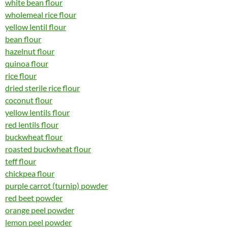
white bean flour
wholemeal rice flour
yellow lentil flour
bean flour
hazelnut flour
quinoa flour
rice flour
dried sterile rice flour
coconut flour
yellow lentils flour
red lentils flour
buckwheat flour
roasted buckwheat flour
teff flour
chickpea flour
purple carrot (turnip) powder
red beet powder
orange peel powder
lemon peel powder