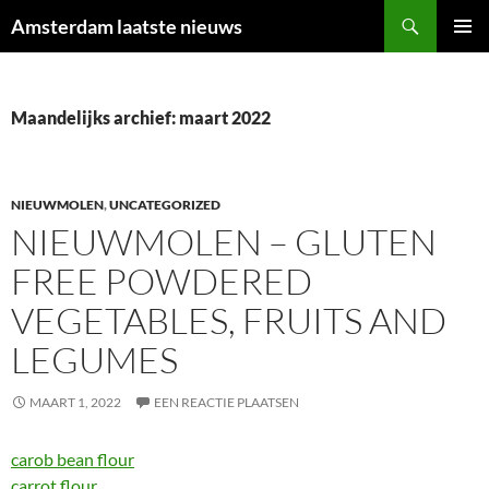
Ga
Zoeken
Amsterdam laatste nieuws
naar
PRIMAI
de
MENU
inhoud
Maandelijks archief: maart 2022
NIEUWMOLEN
,
UNCATEGORIZED
NIEUWMOLEN – GLUTEN
FREE POWDERED
VEGETABLES, FRUITS AND
LEGUMES
MAART 1, 2022
EEN REACTIE PLAATSEN
carob bean flour
carrot flour