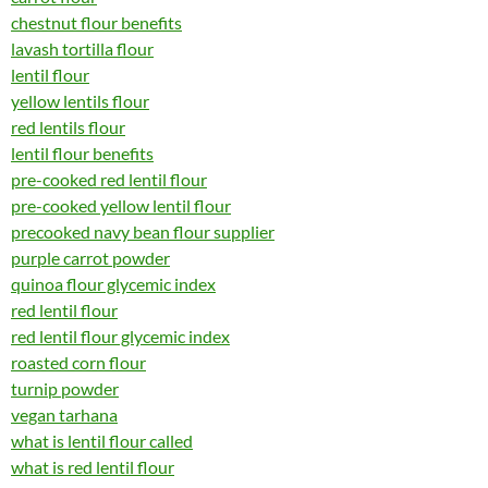
chestnut flour benefits
lavash tortilla flour
lentil flour
yellow lentils flour
red lentils flour
lentil flour benefits
pre-cooked red lentil flour
pre-cooked yellow lentil flour
precooked navy bean flour supplier
purple carrot powder
quinoa flour glycemic index
red lentil flour
red lentil flour glycemic index
roasted corn flour
turnip powder
vegan tarhana
what is lentil flour called
what is red lentil flour