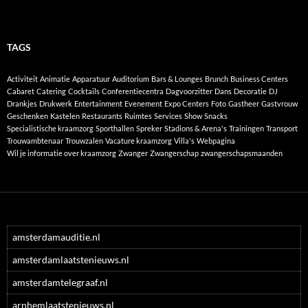
TAGS
Activiteit
Animatie
Apparatuur
Auditorium
Bars & Lounges
Brunch
Business Centers
Cabaret
Catering
Cocktails
Conferentiecentra
Dagvoorzitter
Dans
Decoratie
DJ
Drankjes
Drukwerk
Entertainment
Evenement
Expo Centers
Foto
Gastheer
Gastvrouw
Geschenken
Kastelen
Restaurants
Ruimtes
Services
Show
Snacks
Specialistische kraamzorg
Sporthallen
Spreker
Stadions & Arena's
Trainingen
Transport
Trouwambtenaar
Trouwzalen
Vacature kraamzorg
Villa's
Webpagina
Wil je informatie over kraamzorg
Zwanger
Zwangerschap
zwangerschapsmaanden
amsterdamauditie.nl
amsterdamlaatstenieuws.nl
amsterdamtelegraaf.nl
arnhemlaatstenieuws.nl