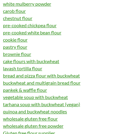
white mulberry powder
carob flour
chestnut flour
pre-cooked chickpea flour
pre-cooked white bean flour
cookie flour
pastry flour
brownie flour
cake flours with buckwheat
lavash tortilla flour
bread and pizza flour with buckwheat
buckwheat and multigrain bread flour
pankek & waffle flour
vegetable soup with buckwheat
tarhana soup with buckwheat (vegan)
quinoa and buckwheat noodles
wholesale gluten free flour
wholesale gluten free powder
Gluten free flour supplier