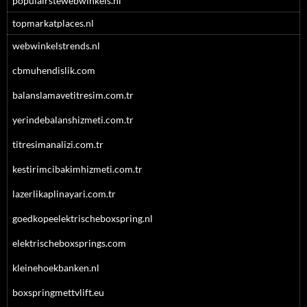
populairstewebwinkels.nl
topmarkatplaces.nl
webwinkelstrends.nl
cbmuhendislik.com
balanslamavetitresim.com.tr
yerindebalanshizmeti.com.tr
titresimanalizi.com.tr
kestirimcibakimhizmeti.com.tr
lazerlikaplinayari.com.tr
goedkopeelektrischeboxspring.nl
elektrischeboxsprings.com
kleinehoekbanken.nl
boxspringmettvlift.eu