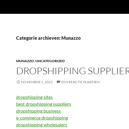
Categorie archieven: Munazzo
MUNAZZO
,
UNCATEGORIZED
DROPSHIPPING SUPPLIE
NOVEMBER 1, 2021
EEN REACTIE PLAATSEN
dropshipping sites
best dropshipping suppliers
dropshipping business
e-commerce dropshipping
dropshipping wholesalers