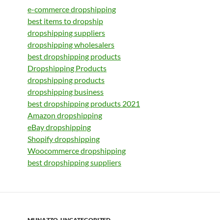
e-commerce dropshipping
best items to dropship
dropshipping suppliers
dropshipping wholesalers
best dropshipping products
Dropshipping Products
dropshipping products
dropshipping business
best dropshipping products 2021
Amazon dropshipping
eBay dropshipping
Shopify dropshipping
Woocommerce dropshipping
best dropshipping suppliers
MUNAZZO
,
UNCATEGORIZED