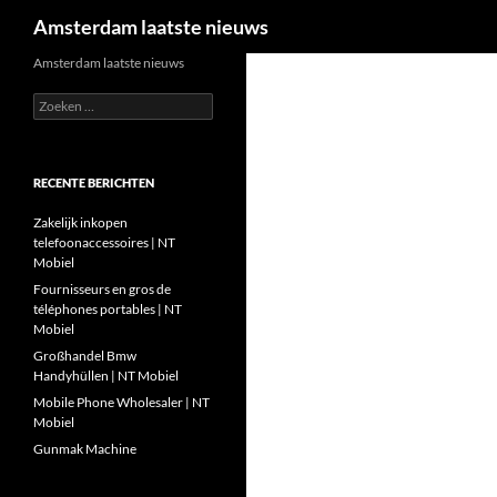
Zoeken
Amsterdam laatste nieuws
Ga
Amsterdam laatste nieuws
naar
Zoeken
de
naar:
inhoud
RECENTE BERICHTEN
Zakelijk inkopen
telefoonaccessoires | NT
Mobiel
Fournisseurs en gros de
téléphones portables | NT
Mobiel
Großhandel Bmw
Handyhüllen | NT Mobiel
Mobile Phone Wholesaler | NT
Mobiel
Gunmak Machine