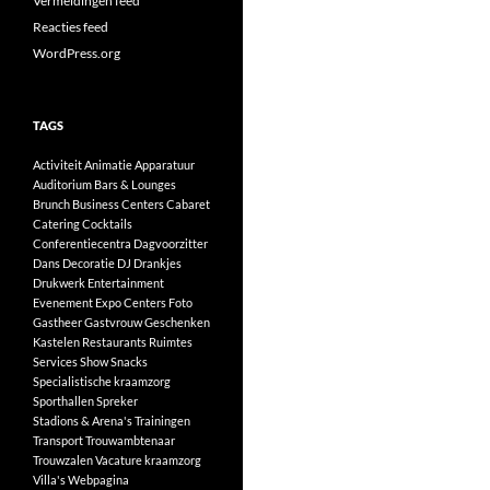
Vermeldingen feed
Reacties feed
WordPress.org
TAGS
Activiteit
Animatie
Apparatuur
Auditorium
Bars & Lounges
Brunch
Business Centers
Cabaret
Catering
Cocktails
Conferentiecentra
Dagvoorzitter
Dans
Decoratie
DJ
Drankjes
Drukwerk
Entertainment
Evenement
Expo Centers
Foto
Gastheer
Gastvrouw
Geschenken
Kastelen
Restaurants
Ruimtes
Services
Show
Snacks
Specialistische kraamzorg
Sporthallen
Spreker
Stadions & Arena's
Trainingen
Transport
Trouwambtenaar
Trouwzalen
Vacature kraamzorg
Villa's
Webpagina