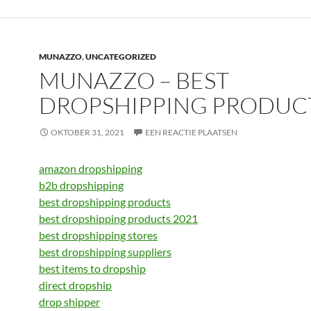
MUNAZZO
,
UNCATEGORIZED
MUNAZZO – BEST
DROPSHIPPING PRODUC
OKTOBER 31, 2021
EEN REACTIE PLAATSEN
amazon dropshipping
b2b dropshipping
best dropshipping products
best dropshipping products 2021
best dropshipping stores
best dropshipping suppliers
best items to dropship
direct dropship
drop shipper