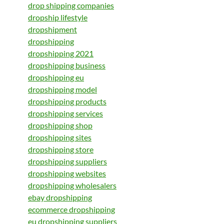
drop shipping companies
dropship lifestyle
dropshipment
dropshipping
dropshipping 2021
dropshipping business
dropshipping eu
dropshipping model
dropshipping products
dropshipping services
dropshipping shop
dropshipping sites
dropshipping store
dropshipping suppliers
dropshipping websites
dropshipping wholesalers
ebay dropshipping
ecommerce dropshipping
eu dropshipping suppliers