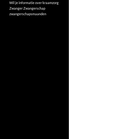
Wil je informatie over kraamzorg
Zwanger
Zwangerschap
zwangerschapsmaanden