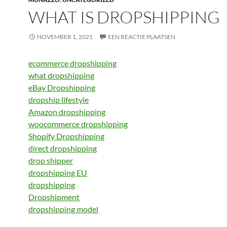
WHAT IS DROPSHIPPING
NOVEMBER 1, 2021
EEN REACTIE PLAATSEN
ecommerce dropshipping
what dropshipping
eBay Dropshipping
dropship lifestyle
Amazon dropshipping
woocommerce dropshipping
Shopify Dropshipping
direct dropshipping
drop shipper
dropshipping EU
dropshipping
Dropshipment
dropshipping model