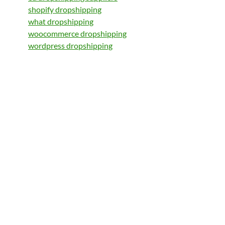
shopify dropshipping
what dropshipping
woocommerce dropshipping
wordpress dropshipping