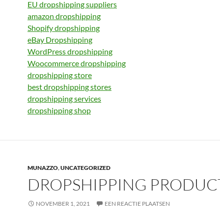
EU dropshipping suppliers
amazon dropshipping
Shopify dropshipping
eBay Dropshipping
WordPress dropshipping
Woocommerce dropshipping
dropshipping store
best dropshipping stores
dropshipping services
dropshipping shop
MUNAZZO
,
UNCATEGORIZED
DROPSHIPPING PRODUC
NOVEMBER 1, 2021
EEN REACTIE PLAATSEN