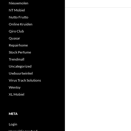
Nieuwmolen
NT Mobiel
Nutto Frutto
Online Kruiden
Qiro Club
Quasar
Repairhome
Stock Perfume
Trendmall
Uncategorized
Uwbuurtwinkel
Virus Track Solutions
Wentsy
XL Mobiel
META
Login