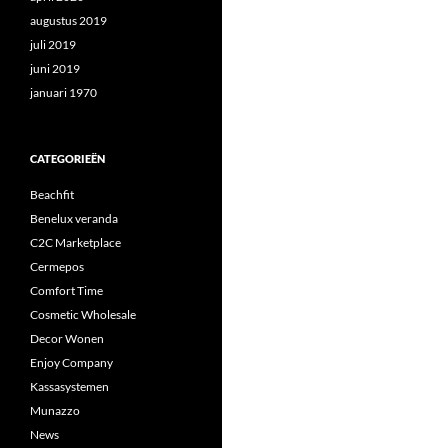
augustus 2019
juli 2019
juni 2019
januari 1970
CATEGORIEËN
Beachfit
Benelux veranda
C2C Marketplace
Cermepos
Comfort Time
Cosmetic Wholesale
Decor Wonen
Enjoy Company
Kassasystemen
Munazzo
News