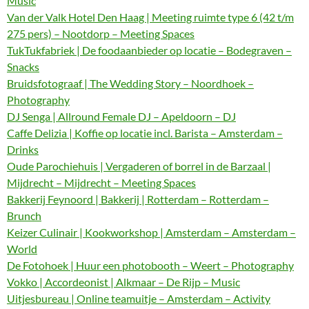
Music
Van der Valk Hotel Den Haag | Meeting ruimte type 6 (42 t/m
275 pers) – Nootdorp – Meeting Spaces
TukTukfabriek | De foodaanbieder op locatie – Bodegraven –
Snacks
Bruidsfotograaf | The Wedding Story – Noordhoek –
Photography
DJ Senga | Allround Female DJ – Apeldoorn – DJ
Caffe Delizia | Koffie op locatie incl. Barista – Amsterdam –
Drinks
Oude Parochiehuis | Vergaderen of borrel in de Barzaal |
Mijdrecht – Mijdrecht – Meeting Spaces
Bakkerij Feynoord | Bakkerij | Rotterdam – Rotterdam –
Brunch
Keizer Culinair | Kookworkshop | Amsterdam – Amsterdam –
World
De Fotohoek | Huur een photobooth – Weert – Photography
Vokko | Accordeonist | Alkmaar – De Rijp – Music
Uitjesbureau | Online teamuitje – Amsterdam – Activity