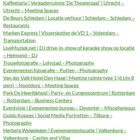
Kaffeetaria | Vergaderruimte ‘De Theaterzaal’ | Utrecht –
Utrecht – Meeting Spaces
De Beurs Schiedam | Locatie verhuur | Schiedam – Schiedam –
Restaurants
Marken Express | Visserskotter de VD 1 – Volendam –
Transportation
LiveMuziek.net | DJ drive-in-show of karaoke show op locatie
– Helmond – DJ
Trouwfotografie – Lelystad – Photography
Evenementen fotografie – Putten – Photography
Van der Valk Hotel Den Haag | Meeting ruimte type 1 (6 t/m 8
pers) – Nootdorp – Meeting Spaces
Park De Heerlijkheid | Party- en Congrescentrum | Rotterdam
– Rotterdam – Business Centers
Eventvisie | Evenementen bureau – Deventer – Miscellaneous
Guido Koppes | Social Media Portretten – Tilburg –
Photography
Herberg Welgelegen | Evenementenlocatie | Valkenburg –
Valkenburg – Castles and Villas