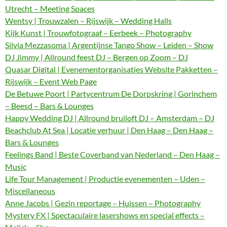
Utrecht – Meeting Spaces
Wentsy | Trouwzalen – Rijswijk – Wedding Halls
Kijk Kunst | Trouwfotograaf – Eerbeek – Photography
Silvia Mezzasoma | Argentijnse Tango Show – Leiden – Show
DJ Jimmy | Allround feest DJ – Bergen op Zoom – DJ
Quasar Digital | Evenementorganisaties Website Pakketten –
Rijswijk – Event Web Page
De Betuwe Poort | Partycentrum De Dorpskring | Gorinchem
– Beesd – Bars & Lounges
Happy Wedding DJ | Allround bruiloft DJ – Amsterdam – DJ
Beachclub At Sea | Locatie verhuur | Den Haag – Den Haag –
Bars & Lounges
Feelings Band | Beste Coverband van Nederland – Den Haag –
Music
Life Tour Management | Productie evenementen – Uden –
Miscellaneous
Anne Jacobs | Gezin reportage – Huissen – Photography
Mystery FX | Spectaculaire lasershows en special effects –