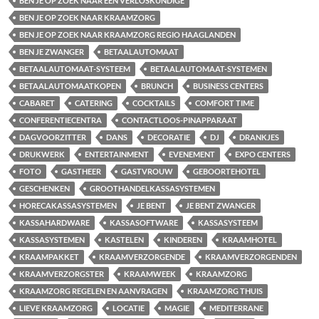
BEN JE OP ZOEK NAAR EEN VERLOSKUNDIGE
BEN JE OP ZOEK NAAR KRAAMZORG
BEN JE OP ZOEK NAAR KRAAMZORG REGIO HAAGLANDEN
BEN JE ZWANGER
BETAALAUTOMAAT
BETAALAUTOMAAT-SYSTEEM
BETAALAUTOMAAT-SYSTEMEN
BETAALAUTOMAATKOPEN
BRUNCH
BUSINESS CENTERS
CABARET
CATERING
COCKTAILS
COMFORT TIME
CONFERENTIECENTRA
CONTACTLOOS-PINAPPARAAT
DAGVOORZITTER
DANS
DECORATIE
DJ
DRANKJES
DRUKWERK
ENTERTAINMENT
EVENEMENT
EXPO CENTERS
FOTO
GASTHEER
GASTVROUW
GEBOORTEHOTEL
GESCHENKEN
GROOTHANDELKASSASYSTEMEN
HORECAKASSASYSTEMEN
JE BENT
JE BENT ZWANGER
KASSAHARDWARE
KASSASOFTWARE
KASSASYSTEEM
KASSASYSTEMEN
KASTELEN
KINDEREN
KRAAMHOTEL
KRAAMPAKKET
KRAAMVERZORGENDE
KRAAMVERZORGENDEN
KRAAMVERZORGSTER
KRAAMWEEK
KRAAMZORG
KRAAMZORG REGELEN EN AANVRAGEN
KRAAMZORG THUIS
LIEVE KRAAMZORG
LOCATIE
MAGIE
MEDITERRANE