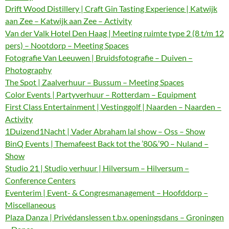
Drift Wood Distillery | Craft Gin Tasting Experience | Katwijk
aan Zee – Katwijk aan Zee – Activity
Van der Valk Hotel Den Haag | Meeting ruimte type 2 (8 t/m 12
pers) – Nootdorp – Meeting Spaces
Fotografie Van Leeuwen | Bruidsfotografie – Duiven –
Photography
The Spot | Zaalverhuur – Bussum – Meeting Spaces
Color Events | Partyverhuur – Rotterdam – Equipment
First Class Entertainment | Vestinggolf | Naarden – Naarden –
Activity
1Duizend1Nacht | Vader Abraham lal show – Oss – Show
BinQ Events | Themafeest Back tot the ’80&’90 – Nuland –
Show
Studio 21 | Studio verhuur | Hilversum – Hilversum –
Conference Centers
Eventerim | Event- & Congresmanagement – Hoofddorp –
Miscellaneous
Plaza Danza | Privédanslessen t.b.v. openingsdans – Groningen