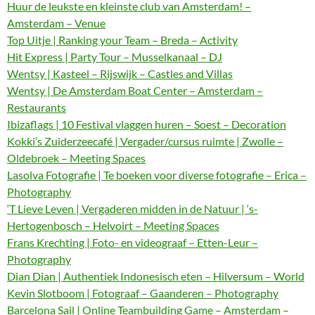
Huur de leukste en kleinste club van Amsterdam! –
Amsterdam – Venue
Top Uitje | Ranking your Team – Breda – Activity
Hit Express | Party Tour – Musselkanaal – DJ
Wentsy | Kasteel – Rijswijk – Castles and Villas
Wentsy | De Amsterdam Boat Center – Amsterdam –
Restaurants
Ibizaflags | 10 Festival vlaggen huren – Soest – Decoration
Kokki’s Zuiderzeecafé | Vergader/cursus ruimte | Zwolle –
Oldebroek – Meeting Spaces
Lasolva Fotografie | Te boeken voor diverse fotografie – Erica –
Photography
‘T Lieve Leven | Vergaderen midden in de Natuur | ‘s-
Hertogenbosch – Helvoirt – Meeting Spaces
Frans Krechting | Foto- en videograaf – Etten-Leur –
Photography
Dian Dian | Authentiek Indonesisch eten – Hilversum – World
Kevin Slotboom | Fotograaf – Gaanderen – Photography
Barcelona Sail | Online Teambuilding Game – Amsterdam –