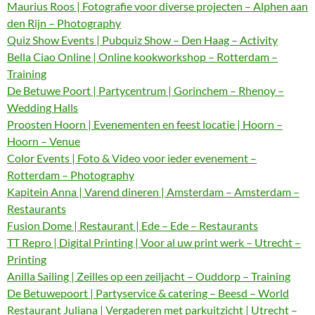
Maurius Roos | Fotografie voor diverse projecten – Alphen aan
den Rijn – Photography
Quiz Show Events | Pubquiz Show – Den Haag – Activity
Bella Ciao Online | Online kookworkshop – Rotterdam –
Training
De Betuwe Poort | Partycentrum | Gorinchem – Rhenoy –
Wedding Halls
Proosten Hoorn | Evenementen en feest locatie | Hoorn –
Hoorn – Venue
Color Events | Foto & Video voor ieder evenement –
Rotterdam – Photography
Kapitein Anna | Varend dineren | Amsterdam – Amsterdam –
Restaurants
Fusion Dome | Restaurant | Ede – Ede – Restaurants
TT Repro | Digital Printing | Voor al uw print werk – Utrecht –
Printing
Anilla Sailing | Zeilles op een zeiljacht – Ouddorp – Training
De Betuwepoort | Partyservice & catering – Beesd – World
Restaurant Juliana | Vergaderen met parkuitzicht | Utrecht –