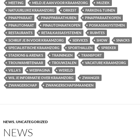
MEETING
MELD JE AAN VOOR KRAAMZORG
MUZIEK
NATUURLIJKE KRAAMZORG
ORKEST
PARKEN & TUINEN
PINAPPARAAT
PINAPPARAATHUREN
PINAPPARAATKOPEN
PINAUTOMAAT
PINAUTOMAATKOPEN
POSKASSASYSTEMEN
RESTAURANTS
RETAILKASSASYSTEMEN
RUIMTES
SCHRIJF JE IN VOOR KRAAMZORG
SERVICES
SHOW
SNACKS
SPECIALISTISCHE KRAAMZORG
SPORTHALLEN
SPREKER
STADIONS & ARENA'S
TRAININGEN
TRANSPORT
TROUWAMBTENAAR
TROUWZALEN
VACATURE KRAAMZORG
VILLA'S
WEBPAGINA
WERELD
WIL JE INFORMATIE OVER KRAAMZORG
ZWANGER
ZWANGERSCHAP
ZWANGERSCHAPSMAANDEN
NEWS
,
UNCATEGORIZED
NEWS