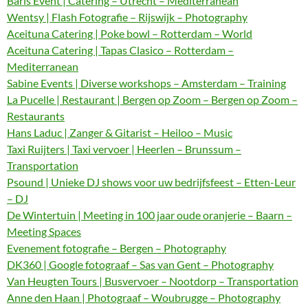
Baris Event | Catering – Utrecht – Mediterranean
Wentsy | Flash Fotografie – Rijswijk – Photography
Aceituna Catering | Poke bowl – Rotterdam – World
Aceituna Catering | Tapas Clasico – Rotterdam –
Mediterranean
Sabine Events | Diverse workshops – Amsterdam – Training
La Pucelle | Restaurant | Bergen op Zoom – Bergen op Zoom –
Restaurants
Hans Laduc | Zanger & Gitarist – Heiloo – Music
Taxi Ruijters | Taxi vervoer | Heerlen – Brunssum –
Transportation
Psound | Unieke DJ shows voor uw bedrijfsfeest – Etten-Leur
– DJ
De Wintertuin | Meeting in 100 jaar oude oranjerie – Baarn –
Meeting Spaces
Evenement fotografie – Bergen – Photography
DK360 | Google fotograaf – Sas van Gent – Photography
Van Heugten Tours | Busvervoer – Nootdorp – Transportation
Anne den Haan | Photograaf – Woubrugge – Photography