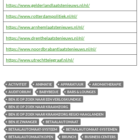
https://www.gelderlandlaatstenieuws.nl/nl/
https://www.rotterdampolitiek.nl/nl/
https://www.arnhemlaatstenieuws.nl/nl/
https://www.drenthelaatstenieuws.nl/nl/
https://www.noordbrabantlaatstenieuws.nl/nl/
https://www.utrechttelegraaf.nl/nl/
ACTIVITEIT
ANIMATIE
APPARATUUR
AROMATHERAPIE
AUDITORIUM
BABYBEDJE
BARS & LOUNGES
BEN JE OP ZOEK NAAR EEN VERLOSKUNDIGE
BEN JE OP ZOEK NAAR KRAAMZORG
BEN JE OP ZOEK NAAR KRAAMZORG REGIO HAAGLANDEN
BEN JE ZWANGER
BETAALAUTOMAAT
BETAALAUTOMAAT-SYSTEEM
BETAALAUTOMAAT-SYSTEMEN
BETAALAUTOMAATKOPEN
BRUNCH
BUSINESS CENTERS