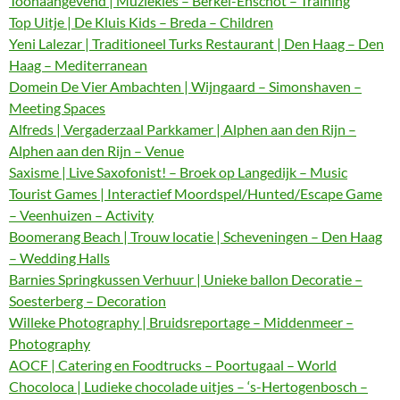
Toonaangevend | Muziekles – Berkel-Enschot – Training
Top Uitje | De Kluis Kids – Breda – Children
Yeni Lalezar | Traditioneel Turks Restaurant | Den Haag – Den
Haag – Mediterranean
Domein De Vier Ambachten | Wijngaard – Simonshaven –
Meeting Spaces
Alfreds | Vergaderzaal Parkkamer | Alphen aan den Rijn –
Alphen aan den Rijn – Venue
Saxisme | Live Saxofonist! – Broek op Langedijk – Music
Tourist Games | Interactief Moordspel/Hunted/Escape Game
– Veenhuizen – Activity
Boomerang Beach | Trouw locatie | Scheveningen – Den Haag
– Wedding Halls
Barnies Springkussen Verhuur | Unieke ballon Decoratie –
Soesterberg – Decoration
Willeke Photography | Bruidsreportage – Middenmeer –
Photography
AOCF | Catering en Foodtrucks – Poortugaal – World
Chocoloca | Ludieke chocolade uitjes – ‘s-Hertogenbosch –