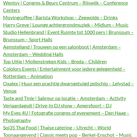
Wentsy | Congres & Beurs Centrum – Rijswijk – Conference
Centers
Movingcoffee | Barista Workshop – Zeewolde – Drinks
Harry Greve | Lounge achtergrondmuziek – Midlum – Music
Studio Hellenbrand | Event Ruimte tot 1000 pers | Brunssum –
Brunssum – Sport Halls
Aemstelland | Trouwen op een salonboot | Amsterdam –
Amsterdam – Wedding Halls
Top Uitje | Mollenstreken Kids – Breda – Children
Cololors Events | Entertainment voor iedere gelegenheid –
Rotterdam – Animation
Oxalex | Huur een prachtig dwarsgetuigd zeilschip – Lelystad –
Venue
Taste and Tinle | Sabreur op locatie – Amsterdam – Activity
Verjaardagsdj | Drive-In DJ show – Amersfoort – DJ
My Eyes 4U | Fotografie congres of evenement – Den Haag –
Photography
Soi35 Thai Food | Thaise catering – Utrecht – World
Toonaangevend | Classic meets pop – Berkel-Enschot – Music