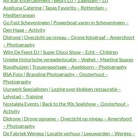
All Star Entertainment | Beurs DJ – Zaandam – DJ
Aceituna Catering | Tapas Favorito – Rotterdam –
Mediterranean
Go Fast Scheveningen | Powerboat varen in Scheveningen –
Den Haag – Activity
Didrone | Overzicht op niveau – Drone fotograaf – Amersfoort
– Photography
Wim De Feest DJ | Super Disco Show – Echt – Children
Unieke historische vergaderlocatie – Veghel – Meeting Spaces
Roodhuizen | Trouwreportage – Apeldoorn – Photography
BSA Foto | Branding Photography – Oosterhout –
Photography
Uurwerk Specialisten | Lezing over klokken restauratie –
Lelystad – Training
Nostalgia Events | Back to the 90s Spelshow – Oosterhout –
Activity
Didrone | Drone opname – Overzicht op niveau – Amersfoort
– Photography
De Fabriek Wergea | Locatie verhuur | Leeuwarden – Wergea –