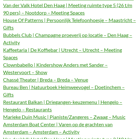
Van der Valk Hotel Den Haag | Meeting ruimte type 5 (26 t/m
90 pers) – Nootdorp – Meeting Spaces
House Of Patterns | Persoonlijk Telefoonhoesje – Maastricht –
Gifts
Bubbels Club | Champagne proeverij op locatie – Den Haag –
Activity
Kaffeetaria | De Koffiebar | Utrecht – Utrecht – Meeting
Spaces
Clownbabello | Kindershow Anders met Sander –
Westervoort – Show
Chassé Theater | Breda – Breda – Venue
Bureau Ben | Natuurboek Heimweevogel – Doetinchem –
Gifts
Restaurant Balkan | Driegangen-keuzemenu | Hengelo –
Hengelo – Restaurants
Marieke Duin Music | Pianiste/Zangeres – Zwaag – Music
Amsterdam Boat Center | Varen op de grachten van
Amsterdam – Amsterdam – Activity