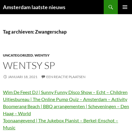
Ga
Zoeken
Amsterdam laatste nieuws
naar
PRIMAI
de
MENU
inhoud
Tag archieven: Zwangerschap
UNCATEGORIZED
,
WENTSY
WENTSY SP
JANUARI 18, 2021
EEN REACTIE PLAATSEN
Wim De Feest DJ | Sunny Funny Disco Show – Echt – Children
Uitjesbureau | The Online Pump Quiz – Amsterdam – Activity
Boomerang Beach | BBQ arrangementen | Scheveningen – Den
Haag – World
Toonaangevend | The Jukebox Pianist – Berkel-Enschot –
Music