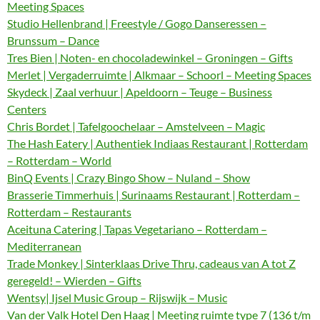
Meeting Spaces
Studio Hellenbrand | Freestyle / Gogo Danseressen –
Brunssum – Dance
Tres Bien | Noten- en chocoladewinkel – Groningen – Gifts
Merlet | Vergaderruimte | Alkmaar – Schoorl – Meeting Spaces
Skydeck | Zaal verhuur | Apeldoorn – Teuge – Business
Centers
Chris Bordet | Tafelgoochelaar – Amstelveen – Magic
The Hash Eatery | Authentiek Indiaas Restaurant | Rotterdam
– Rotterdam – World
BinQ Events | Crazy Bingo Show – Nuland – Show
Brasserie Timmerhuis | Surinaams Restaurant | Rotterdam –
Rotterdam – Restaurants
Aceituna Catering | Tapas Vegetariano – Rotterdam –
Mediterranean
Trade Monkey | Sinterklaas Drive Thru, cadeaus van A tot Z
geregeld! – Wierden – Gifts
Wentsy| Ijsel Music Group – Rijswijk – Music
Van der Valk Hotel Den Haag | Meeting ruimte type 7 (136 t/m