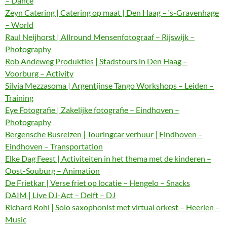
– Dance
Zeyn Catering | Catering op maat | Den Haag – ‘s-Gravenhage
– World
Raul Neijhorst | Allround Mensenfotograaf – Rijswijk –
Photography
Rob Andeweg Produkties | Stadstours in Den Haag –
Voorburg – Activity
Silvia Mezzasoma | Argentijnse Tango Workshops – Leiden –
Training
Eye Fotografie | Zakelijke fotografie – Eindhoven –
Photography
Bergensche Busreizen | Touringcar verhuur | Eindhoven –
Eindhoven – Transportation
Elke Dag Feest | Activiteiten in het thema met de kinderen –
Oost-Souburg – Animation
De Frietkar | Verse friet op locatie – Hengelo – Snacks
DAIM | Live DJ-Act – Delft – DJ
Richard Rohi | Solo saxophonist met virtual orkest – Heerlen –
Music