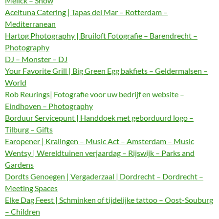
Melick – Show
Aceituna Catering | Tapas del Mar – Rotterdam –
Mediterranean
Hartog Photography | Bruiloft Fotografie – Barendrecht –
Photography
DJ – Monster – DJ
Your Favorite Grill | Big Green Egg bakfiets – Geldermalsen –
World
Rob Reurings| Fotografie voor uw bedrijf en website –
Eindhoven – Photography
Borduur Servicepunt | Handdoek met geborduurd logo –
Tilburg – Gifts
Earopener | Kralingen – Music Act – Amsterdam – Music
Wentsy | Wereldtuinen verjaardag – Rijswijk – Parks and
Gardens
Dordts Genoegen | Vergaderzaal | Dordrecht – Dordrecht –
Meeting Spaces
Elke Dag Feest | Schminken of tijdelijke tattoo – Oost-Souburg
– Children