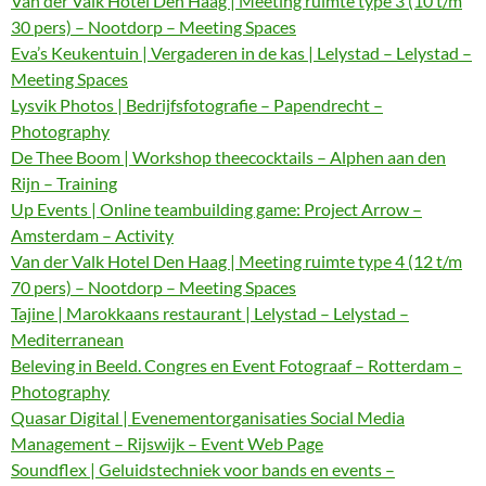
Van der Valk Hotel Den Haag | Meeting ruimte type 3 (10 t/m
30 pers) – Nootdorp – Meeting Spaces
Eva’s Keukentuin | Vergaderen in de kas | Lelystad – Lelystad –
Meeting Spaces
Lysvik Photos | Bedrijfsfotografie – Papendrecht –
Photography
De Thee Boom | Workshop theecocktails – Alphen aan den
Rijn – Training
Up Events | Online teambuilding game: Project Arrow –
Amsterdam – Activity
Van der Valk Hotel Den Haag | Meeting ruimte type 4 (12 t/m
70 pers) – Nootdorp – Meeting Spaces
Tajine | Marokkaans restaurant | Lelystad – Lelystad –
Mediterranean
Beleving in Beeld. Congres en Event Fotograaf – Rotterdam –
Photography
Quasar Digital | Evenementorganisaties Social Media
Management – Rijswijk – Event Web Page
Soundflex | Geluidstechniek voor bands en events –