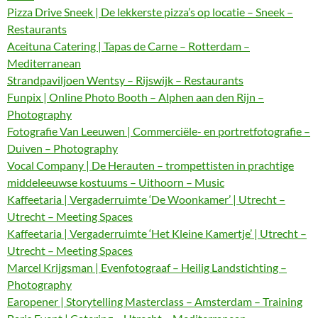
Pizza Drive Sneek | De lekkerste pizza’s op locatie – Sneek –
Restaurants
Aceituna Catering | Tapas de Carne – Rotterdam –
Mediterranean
Strandpaviljoen Wentsy – Rijswijk – Restaurants
Funpix | Online Photo Booth – Alphen aan den Rijn –
Photography
Fotografie Van Leeuwen | Commerciële- en portretfotografie –
Duiven – Photography
Vocal Company | De Herauten – trompettisten in prachtige
middeleeuwse kostuums – Uithoorn – Music
Kaffeetaria | Vergaderruimte ‘De Woonkamer’ | Utrecht –
Utrecht – Meeting Spaces
Kaffeetaria | Vergaderruimte ‘Het Kleine Kamertje’ | Utrecht –
Utrecht – Meeting Spaces
Marcel Krijgsman | Evenfotograaf – Heilig Landstichting –
Photography
Earopener | Storytelling Masterclass – Amsterdam – Training