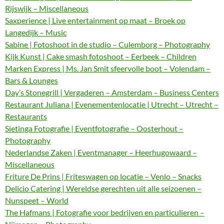
Rijswijk – Miscellaneous
Saxperience | Live entertainment op maat – Broek op
Langedijk – Music
Sabine | Fotoshoot in de studio – Culemborg – Photography
Kijk Kunst | Cake smash fotoshoot – Eerbeek – Children
Marken Express | Ms. Jan Smit sfeervolle boot – Volendam –
Bars & Lounges
Day’s Stonegrill | Vergaderen – Amsterdam – Business Centers
Restaurant Juliana | Evenementenlocatie | Utrecht – Utrecht –
Restaurants
Sietinga Fotografie | Eventfotografie – Oosterhout –
Photography
Nederlandse Zaken | Eventmanager – Heerhugowaard –
Miscellaneous
Friture De Prins | Friteswagen op locatie – Venlo – Snacks
Delicio Catering | Wereldse gerechten uit alle seizoenen –
Nunspeet – World
The Hafmans | Fotografie voor bedrijven en particulieren –