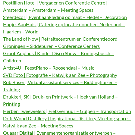
Postillion Hotel | Vergader en Conferentie Centre |
Amsterdam – Amsterdam – Meeting Spaces
Sfeerdecor | Event aankleding op maat – Hedel – Decoration
HapjesAanHuis | Catering op locatie door heel Nederland –
Haarlem – World
The Land of Now | Retraitecentrum en Conferentieoord |
Groningen – Siddeburen – Conference Centers
Groot Applaus | Kinder Disco Show – Koningsbosch –
Children
Artist4U | FeestPiano – Roosendaal – Music
SVD Foto | Fotografie – Katwijk aan Zee – Photography
Rob Buser | Virtual assistant services – Biddinghuizen –
Training
Drukkerij SK | Druk- en Printwerk – Hoek van Holland –
Printing
Herben Tweewielers | Fietsverhuur – Gulpen – Transportation
Drift Wood Distillery | Inspirational Distillery Meeting space –
Katwijk aan Zee – Meeting Spaces
Quasar Digital | Evenementenorganisatie ontwerpen –