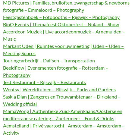
MD Pictures | Families, bruiloften, zwangerschap & newborns
fotografie – Emmeloord – Photography
Feestgastenboek – Fotobooths – Rijswijk – Photography
BinQ Events | Themafeest Oktoberfest – Nuland – Show
Accordeon Muziek | Live accordeonmuziek – Arnemuiden –
Music
Markant Uden | Ruimtes voor uw meeting | Uden – Uden –
Meeting Spaces
Touringcarbedrijf – Dalfsen – Transportation
Beeldflow | Evenementen fotografie – Rotterdam –
Photography
Test Restaurant – Rijswijk – Restaurants
Wentsy | Wereldtuinen – Rijswijk – Parks and Gardens
Saskia Dian | Zangeres en Trouwambtenaar – Dirksland –
Wedding official
MamaWong | Authentieke Zuid-Amerikaans/Oosterse en
mediterraanse catering – Zoetermeer – Food & Drinks
Aemstelland | Privé vaartocht | Amsterdam – Amsterdam –
Activity