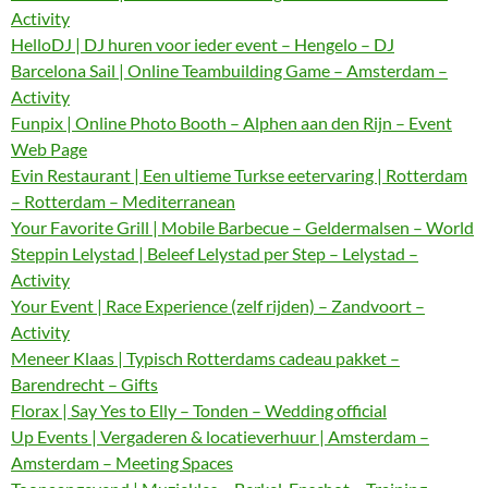
Activity
HelloDJ | DJ huren voor ieder event – Hengelo – DJ
Barcelona Sail | Online Teambuilding Game – Amsterdam –
Activity
Funpix | Online Photo Booth – Alphen aan den Rijn – Event
Web Page
Evin Restaurant | Een ultieme Turkse eetervaring | Rotterdam
– Rotterdam – Mediterranean
Your Favorite Grill | Mobile Barbecue – Geldermalsen – World
Steppin Lelystad | Beleef Lelystad per Step – Lelystad –
Activity
Your Event | Race Experience (zelf rijden) – Zandvoort –
Activity
Meneer Klaas | Typisch Rotterdams cadeau pakket –
Barendrecht – Gifts
Florax | Say Yes to Elly – Tonden – Wedding official
Up Events | Vergaderen & locatieverhuur | Amsterdam –
Amsterdam – Meeting Spaces