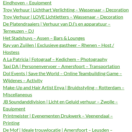
Eindhoven – Equipment
Troy Verhuur | Lichthart Verlichting – Wassenaar – Decoration
Troy Verhuur | LOVE Lichtletters – Wassenaar – Decoration
De Platendraaiers | Verhuur van DJ’s en apparatuur –
Terneuzen – DJ
Het Stadshuys – Assen – Bars & Lounges
Ray van Zuijlen | Exclusieve gastheer – Rhenen – Host /
Hostess
A La Patricia | Fotograaf – Kedichem – Photography
Taxi DA | Personenvervoer – Amersfoort – Transportation
Dol Events | Save the World – Online Teambuilding Game –
Wijdenes – Activity
Make-Up and Hair Artist Enya | Bruidsstyling – Rotterdam –
Miscellaneous
JB Soundanddivision | Licht en Geluid verhuur – Zwolle –
Equipment
Printmeister | Evenementen Drukwerk – Veenendaal –
Printing
De Mof | Ideale trouwlocatie | Amersfoort – Leusden –