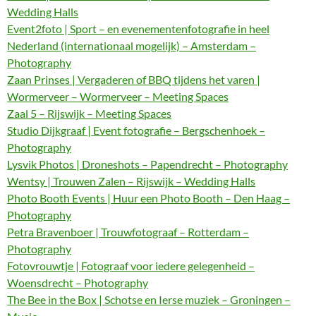
Wedding Halls
Event2foto | Sport – en evenementenfotografie in heel
Nederland (internationaal mogelijk) – Amsterdam –
Photography
Zaan Prinses | Vergaderen of BBQ tijdens het varen |
Wormerveer – Wormerveer – Meeting Spaces
Zaal 5 – Rijswijk – Meeting Spaces
Studio Dijkgraaf | Event fotografie – Bergschenhoek –
Photography
Lysvik Photos | Droneshots – Papendrecht – Photography
Wentsy | Trouwen Zalen – Rijswijk – Wedding Halls
Photo Booth Events | Huur een Photo Booth – Den Haag –
Photography
Petra Bravenboer | Trouwfotograaf – Rotterdam –
Photography
Fotovrouwtje | Fotograaf voor iedere gelegenheid –
Woensdrecht – Photography
The Bee in the Box | Schotse en Ierse muziek – Groningen –