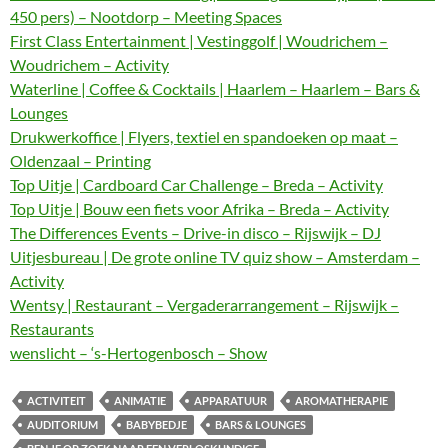
450 pers) – Nootdorp – Meeting Spaces
First Class Entertainment | Vestinggolf | Woudrichem –
Woudrichem – Activity
Waterline | Coffee & Cocktails | Haarlem – Haarlem – Bars &
Lounges
Drukwerkoffice | Flyers, textiel en spandoeken op maat –
Oldenzaal – Printing
Top Uitje | Cardboard Car Challenge – Breda – Activity
Top Uitje | Bouw een fiets voor Afrika – Breda – Activity
The Differences Events – Drive-in disco – Rijswijk – DJ
Uitjesbureau | De grote online TV quiz show – Amsterdam –
Activity
Wentsy | Restaurant – Vergaderarrangement – Rijswijk –
Restaurants
wenslicht – ‘s-Hertogenbosch – Show
ACTIVITEIT
ANIMATIE
APPARATUUR
AROMATHERAPIE
AUDITORIUM
BABYBEDJE
BARS & LOUNGES