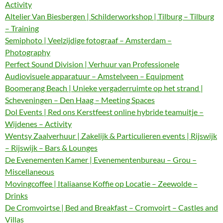
Activity
Altelier Van Biesbergen | Schilderworkshop | Tilburg – Tilburg
– Training
Semiphoto | Veelzijdige fotograaf – Amsterdam –
Photography
Perfect Sound Division | Verhuur van Professionele
Audiovisuele apparatuur – Amstelveen – Equipment
Boomerang Beach | Unieke vergaderruimte op het strand |
Scheveningen – Den Haag – Meeting Spaces
Dol Events | Red ons Kerstfeest online hybride teamuitje –
Wijdenes – Activity
Wentsy Zaalverhuur | Zakelijk & Particulieren events | Rijswijk
– Rijswijk – Bars & Lounges
De Evenementen Kamer | Evenementenbureau – Grou –
Miscellaneous
Movingcoffee | Italiaanse Koffie op Locatie – Zeewolde –
Drinks
De Cromvoirtse | Bed and Breakfast – Cromvoirt – Castles and
Villas