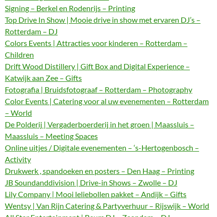
Signing – Berkel en Rodenrijs – Printing
Top Drive In Show | Mooie drive in show met ervaren DJ’s –
Rotterdam – DJ
Colors Events | Attracties voor kinderen – Rotterdam –
Children
Drift Wood Distillery | Gift Box and Digital Experience –
Katwijk aan Zee – Gifts
Fotografia | Bruidsfotograaf – Rotterdam – Photography
Color Events | Catering voor al uw evenementen – Rotterdam
– World
De Polderij | Vergaderboerderij in het groen | Maassluis –
Maassluis – Meeting Spaces
Online uitjes / Digitale evenementen – ‘s-Hertogenbosch –
Activity
Drukwerk , spandoeken en posters – Den Haag – Printing
JB Soundanddivision | Drive-in Shows – Zwolle – DJ
Lily Company | Mooi leliebollen pakket – Andijk – Gifts
Wentsy | Van Rijn Catering & Partyverhuur – Rijswijk – World