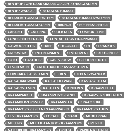
BEN JE OP ZOEK NAAR KRAAMZORG REGIO HAAGLANDEN
BEN JE ZWANGER
BETAALAUTOMAAT
BETAALAUTOMAAT-SYSTEEM
BETAALAUTOMAAT-SYSTEMEN
BETAALAUTOMAATKOPEN
BRUNCH
BUSINESS CENTERS
CABARET
CATERING
COCKTAILS
COMFORT TIME
CONFERENTIECENTRA
CONTACTLOOS-PINAPPARAAT
DAGVOORZITTER
DANS
DECORATIE
DJ
DRANKJES
DRUKWERK
ENTERTAINMENT
EVENEMENT
EXPO CENTERS
FOTO
GASTHEER
GASTVROUW
GEBOORTEHOTEL
GESCHENKEN
GROOTHANDELKASSASYSTEMEN
HORECAKASSASYSTEMEN
JE BENT
JE BENT ZWANGER
KASSAHARDWARE
KASSASOFTWARE
KASSASYSTEEM
KASSASYSTEMEN
KASTELEN
KINDEREN
KRAAMHOTEL
KRAAMPAKKET
KRAAMVERZORGENDE
KRAAMVERZORGENDEN
KRAAMVERZORGSTER
KRAAMWEEK
KRAAMZORG
KRAAMZORG REGELEN EN AANVRAGEN
KRAAMZORG THUIS
LIEVE KRAAMZORG
LOCATIE
MAGIE
MEDITERRANE
MEETING
MELD JE AAN VOOR KRAAMZORG
MUZIEK
NATUURLIJKE KRAAMZORG
ORKEST
PARKEN & TUINEN