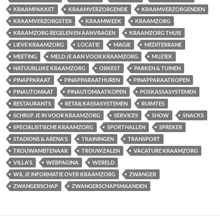
KRAAMPAKKET
KRAAMVERZORGENDE
KRAAMVERZORGENDEN
KRAAMVERZORGSTER
KRAAMWEEK
KRAAMZORG
KRAAMZORG REGELEN EN AANVRAGEN
KRAAMZORG THUIS
LIEVE KRAAMZORG
LOCATIE
MAGIE
MEDITERRANE
MEETING
MELD JE AAN VOOR KRAAMZORG
MUZIEK
NATUURLIJKE KRAAMZORG
ORKEST
PARKEN & TUINEN
PINAPPARAAT
PINAPPARAATHUREN
PINAPPARAATKOPEN
PINAUTOMAAT
PINAUTOMAATKOPEN
POSKASSASYSTEMEN
RESTAURANTS
RETAILKASSASYSTEMEN
RUIMTES
SCHRIJF JE IN VOOR KRAAMZORG
SERVICES
SHOW
SNACKS
SPECIALISTISCHE KRAAMZORG
SPORTHALLEN
SPREKER
STADIONS & ARENA'S
TRAININGEN
TRANSPORT
TROUWAMBTENAAR
TROUWZALEN
VACATURE KRAAMZORG
VILLA'S
WEBPAGINA
WERELD
WIL JE INFORMATIE OVER KRAAMZORG
ZWANGER
ZWANGERSCHAP
ZWANGERSCHAPSMAANDEN