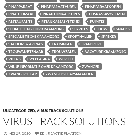
PINAPPARAAT
PINAPPARAATHUREN
PINAPPARAATKOPEN
PINAUTOMAAT
PINAUTOMAATKOPEN
POSKASSASYSTEMEN
RESTAURANTS
RETAILKASSASYSTEMEN
RUIMTES
SCHRIJF JE IN VOOR KRAAMZORG
SERVICES
SHOW
SNACKS
SPECIALISTISCHE KRAAMZORG
SPORTHALLEN
SPREKER
STADIONS & ARENA'S
TRAININGEN
TRANSPORT
TROUWAMBTENAAR
TROUWZALEN
VACATURE KRAAMZORG
VILLA'S
WEBPAGINA
WERELD
WIL JE INFORMATIE OVER KRAAMZORG
ZWANGER
ZWANGERSCHAP
ZWANGERSCHAPSMAANDEN
UNCATEGORIZED
,
VIRUS TRACK SOLUTIONS
VIRUS TRACK SOLUTIONS
MEI 29, 2020
EEN REACTIE PLAATSEN