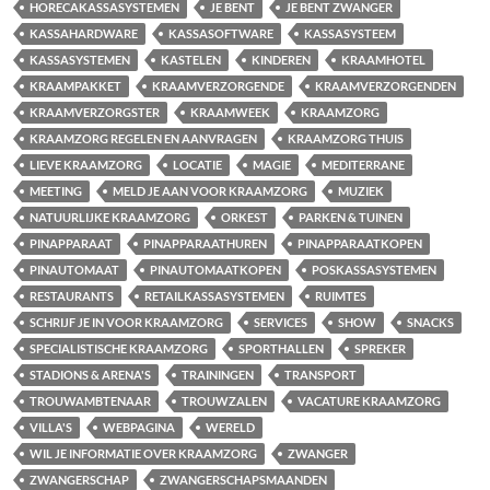
HORECAKASSASYSTEMEN
JE BENT
JE BENT ZWANGER
KASSAHARDWARE
KASSASOFTWARE
KASSASYSTEEM
KASSASYSTEMEN
KASTELEN
KINDEREN
KRAAMHOTEL
KRAAMPAKKET
KRAAMVERZORGENDE
KRAAMVERZORGENDEN
KRAAMVERZORGSTER
KRAAMWEEK
KRAAMZORG
KRAAMZORG REGELEN EN AANVRAGEN
KRAAMZORG THUIS
LIEVE KRAAMZORG
LOCATIE
MAGIE
MEDITERRANE
MEETING
MELD JE AAN VOOR KRAAMZORG
MUZIEK
NATUURLIJKE KRAAMZORG
ORKEST
PARKEN & TUINEN
PINAPPARAAT
PINAPPARAATHUREN
PINAPPARAATKOPEN
PINAUTOMAAT
PINAUTOMAATKOPEN
POSKASSASYSTEMEN
RESTAURANTS
RETAILKASSASYSTEMEN
RUIMTES
SCHRIJF JE IN VOOR KRAAMZORG
SERVICES
SHOW
SNACKS
SPECIALISTISCHE KRAAMZORG
SPORTHALLEN
SPREKER
STADIONS & ARENA'S
TRAININGEN
TRANSPORT
TROUWAMBTENAAR
TROUWZALEN
VACATURE KRAAMZORG
VILLA'S
WEBPAGINA
WERELD
WIL JE INFORMATIE OVER KRAAMZORG
ZWANGER
ZWANGERSCHAP
ZWANGERSCHAPSMAANDEN