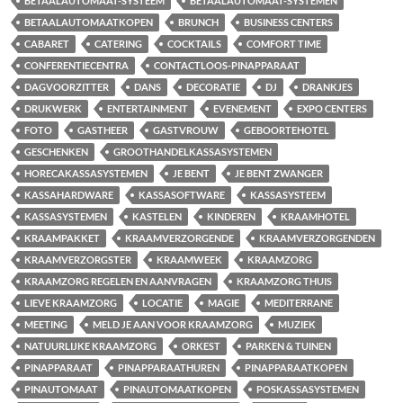
BETAALAUTOMAAT-SYSTEEM
BETAALAUTOMAAT-SYSTEMEN
BETAALAUTOMAATKOPEN
BRUNCH
BUSINESS CENTERS
CABARET
CATERING
COCKTAILS
COMFORT TIME
CONFERENTIECENTRA
CONTACTLOOS-PINAPPARAAT
DAGVOORZITTER
DANS
DECORATIE
DJ
DRANKJES
DRUKWERK
ENTERTAINMENT
EVENEMENT
EXPO CENTERS
FOTO
GASTHEER
GASTVROUW
GEBOORTEHOTEL
GESCHENKEN
GROOTHANDELKASSASYSTEMEN
HORECAKASSASYSTEMEN
JE BENT
JE BENT ZWANGER
KASSAHARDWARE
KASSASOFTWARE
KASSASYSTEEM
KASSASYSTEMEN
KASTELEN
KINDEREN
KRAAMHOTEL
KRAAMPAKKET
KRAAMVERZORGENDE
KRAAMVERZORGENDEN
KRAAMVERZORGSTER
KRAAMWEEK
KRAAMZORG
KRAAMZORG REGELEN EN AANVRAGEN
KRAAMZORG THUIS
LIEVE KRAAMZORG
LOCATIE
MAGIE
MEDITERRANE
MEETING
MELD JE AAN VOOR KRAAMZORG
MUZIEK
NATUURLIJKE KRAAMZORG
ORKEST
PARKEN & TUINEN
PINAPPARAAT
PINAPPARAATHUREN
PINAPPARAATKOPEN
PINAUTOMAAT
PINAUTOMAATKOPEN
POSKASSASYSTEMEN