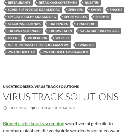
RESTAURANTS
RETAILKASSASYSTEMEN
RUIMTES
SCHRIJF JE IN VOOR KRAAMZORG
SERVICES
SHOW
SNACKS
SPECIALISTISCHE KRAAMZORG
SPORTHALLEN
SPREKER
STADIONS & ARENA'S
TRAININGEN
TRANSPORT
TROUWAMBTENAAR
TROUWZALEN
VACATURE KRAAMZORG
VILLA'S
WEBPAGINA
WERELD
WIL JE INFORMATIE OVER KRAAMZORG
ZWANGER
ZWANGERSCHAP
ZWANGERSCHAPSMAANDEN
UNCATEGORIZED
,
VIRUS TRACK SOLUTIONS
VIRUS TRACK SOLUTIONS
JULI 1, 2020
EEN REACTIE PLAATSEN
Biometrische koorts screening
wordt veelal gebruikt in
openbare plaatsen die veelvuldig worden bezocht en waar