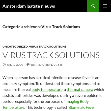
Ga
Zoeken
Amsterdam laatste nieuws
naar
PRIMAI
de
MENU
inhoud
Categorie archieven: Virus Track Solutions
UNCATEGORIZED
,
VIRUS TRACK SOLUTIONS
VIRUS TRACK SOLUTIONS
JULI 1, 2020
EEN REACTIE PLAATSEN
When a person has a critical infectious disease, fever is an
ordinary symptom. To understand these symptoms and to
measure the real
body temperature
, a
thermal camera
which
assists authorities was developed during a severe epidemic
period, especially for the purposes of
Imaging Body
Temperature
. This technology is called ‘
Biometric Fever