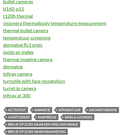
bullet cameras
ti160-p11
t120h thermal
visionera thermalbody temperature measurement
thermal bullet camera
temperatuur screening
dermalog flc1 preis
óxido en inglés
thermal imaging camera
dermalog
infiray camera
turnstile with face recognition
turret ip camera
infiray at 300
ACTIVITEIT
ANIMATIE
APPARATUUR
AROMATHERAPIE
AUDITORIUM
BABYBEDJE
BARS & LOUNGES
BEN JE OP ZOEK NAAR EEN VERLOSKUNDIGE
BEN JE OP ZOEK NAAR KRAAMZORG