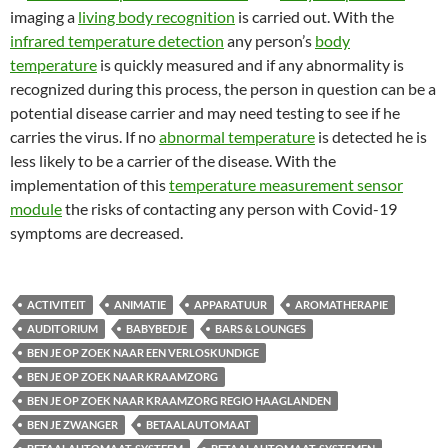
imaging a
living body recognition
is carried out. With the
infrared temperature detection
any person’s
body
temperature
is quickly measured and if any abnormality is
recognized during this process, the person in question can be a
potential disease carrier and may need testing to see if he
carries the virus. If no
abnormal temperature
is detected he is
less likely to be a carrier of the disease. With the
implementation of this
temperature measurement sensor
module
the risks of contacting any person with Covid-19
symptoms are decreased.
ACTIVITEIT
ANIMATIE
APPARATUUR
AROMATHERAPIE
AUDITORIUM
BABYBEDJE
BARS & LOUNGES
BEN JE OP ZOEK NAAR EEN VERLOSKUNDIGE
BEN JE OP ZOEK NAAR KRAAMZORG
BEN JE OP ZOEK NAAR KRAAMZORG REGIO HAAGLANDEN
BEN JE ZWANGER
BETAALAUTOMAAT