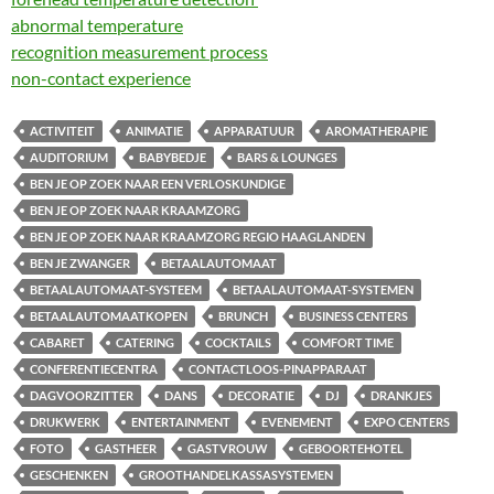
abnormal temperature
recognition measurement process
non-contact experience
ACTIVITEIT
ANIMATIE
APPARATUUR
AROMATHERAPIE
AUDITORIUM
BABYBEDJE
BARS & LOUNGES
BEN JE OP ZOEK NAAR EEN VERLOSKUNDIGE
BEN JE OP ZOEK NAAR KRAAMZORG
BEN JE OP ZOEK NAAR KRAAMZORG REGIO HAAGLANDEN
BEN JE ZWANGER
BETAALAUTOMAAT
BETAALAUTOMAAT-SYSTEEM
BETAALAUTOMAAT-SYSTEMEN
BETAALAUTOMAATKOPEN
BRUNCH
BUSINESS CENTERS
CABARET
CATERING
COCKTAILS
COMFORT TIME
CONFERENTIECENTRA
CONTACTLOOS-PINAPPARAAT
DAGVOORZITTER
DANS
DECORATIE
DJ
DRANKJES
DRUKWERK
ENTERTAINMENT
EVENEMENT
EXPO CENTERS
FOTO
GASTHEER
GASTVROUW
GEBOORTEHOTEL
GESCHENKEN
GROOTHANDELKASSASYSTEMEN