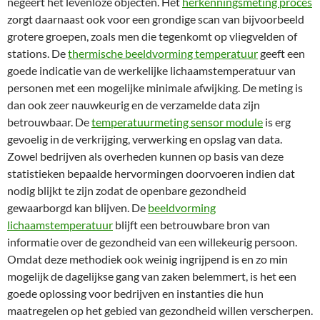
negeert het levenloze objecten. Het
herkenningsmeting proces
zorgt daarnaast ook voor een grondige scan van bijvoorbeeld
grotere groepen, zoals men die tegenkomt op vliegvelden of
stations. De
thermische beeldvorming temperatuur
geeft een
goede indicatie van de werkelijke lichaamstemperatuur van
personen met een mogelijke minimale afwijking. De meting is
dan ook zeer nauwkeurig en de verzamelde data zijn
betrouwbaar. De
temperatuurmeting sensor module
is erg
gevoelig in de verkrijging, verwerking en opslag van data.
Zowel bedrijven als overheden kunnen op basis van deze
statistieken bepaalde hervormingen doorvoeren indien dat
nodig blijkt te zijn zodat de openbare gezondheid
gewaarborgd kan blijven. De
beeldvorming
lichaamstemperatuur
blijft een betrouwbare bron van
informatie over de gezondheid van een willekeurig persoon.
Omdat deze methodiek ook weinig ingrijpend is en zo min
mogelijk de dagelijkse gang van zaken belemmert, is het een
goede oplossing voor bedrijven en instanties die hun
maatregelen op het gebied van gezondheid willen verscherpen.