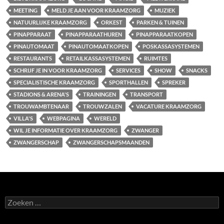
MEETING
MELD JE AAN VOOR KRAAMZORG
MUZIEK
NATUURLIJKE KRAAMZORG
ORKEST
PARKEN & TUINEN
PINAPPARAAT
PINAPPARAATHUREN
PINAPPARAATKOPEN
PINAUTOMAAT
PINAUTOMAATKOPEN
POSKASSASYSTEMEN
RESTAURANTS
RETAILKASSASYSTEMEN
RUIMTES
SCHRIJF JE IN VOOR KRAAMZORG
SERVICES
SHOW
SNACKS
SPECIALISTISCHE KRAAMZORG
SPORTHALLEN
SPREKER
STADIONS & ARENA'S
TRAININGEN
TRANSPORT
TROUWAMBTENAAR
TROUWZALEN
VACATURE KRAAMZORG
VILLA'S
WEBPAGINA
WERELD
WIL JE INFORMATIE OVER KRAAMZORG
ZWANGER
ZWANGERSCHAP
ZWANGERSCHAPSMAANDEN
Zoeken
naar: