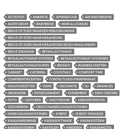
ACTIVITEIT
ANIMATIE
APPARATUUR
AROMATHERAPIE
AUDITORIUM
BABYBEDJE
BARS & LOUNGES
BEN JE OP ZOEK NAAR EEN VERLOSKUNDIGE
BEN JE OP ZOEK NAAR KRAAMZORG
BEN JE OP ZOEK NAAR KRAAMZORG REGIO HAAGLANDEN
BEN JE ZWANGER
BETAALAUTOMAAT
BETAALAUTOMAAT-SYSTEEM
BETAALAUTOMAAT-SYSTEMEN
BETAALAUTOMAATKOPEN
BRUNCH
BUSINESS CENTERS
CABARET
CATERING
COCKTAILS
COMFORT TIME
CONFERENTIECENTRA
CONTACTLOOS-PINAPPARAAT
DAGVOORZITTER
DANS
DECORATIE
DJ
DRANKJES
DRUKWERK
ENTERTAINMENT
EVENEMENT
EXPO CENTERS
FOTO
GASTHEER
GASTVROUW
GEBOORTEHOTEL
GESCHENKEN
GROOTHANDELKASSASYSTEMEN
HORECAKASSASYSTEMEN
JE BENT
JE BENT ZWANGER
KASSAHARDWARE
KASSASOFTWARE
KASSASYSTEEM
KASSASYSTEMEN
KASTELEN
KINDEREN
KRAAMHOTEL