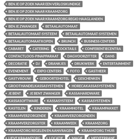
BEN JE OP ZOEK NAAR EEN VERLOSKUNDIGE
BEN JE OP ZOEK NAAR KRAAMZORG
BEN JE OP ZOEK NAAR KRAAMZORG REGIO HAAGLANDEN
BEN JE ZWANGER
BETAALAUTOMAAT
BETAALAUTOMAAT-SYSTEEM
BETAALAUTOMAAT-SYSTEMEN
BETAALAUTOMAATKOPEN
BRUNCH
BUSINESS CENTERS
CABARET
CATERING
COCKTAILS
CONFERENTIECENTRA
CONTACTLOOS-PINAPPARAAT
DAGVOORZITTER
DANS
DECORATIE
DJ
DRANKJES
DRUKWERK
ENTERTAINMENT
EVENEMENT
EXPO CENTERS
FOTO
GASTHEER
GASTVROUW
GEBOORTEHOTEL
GESCHENKEN
GROOTHANDELKASSASYSTEMEN
HORECAKASSASYSTEMEN
JE BENT
JE BENT ZWANGER
KASSAHARDWARE
KASSASOFTWARE
KASSASYSTEEM
KASSASYSTEMEN
KASTELEN
KINDEREN
KRAAMHOTEL
KRAAMPAKKET
KRAAMVERZORGENDE
KRAAMVERZORGENDEN
KRAAMVERZORGSTER
KRAAMWEEK
KRAAMZORG
KRAAMZORG REGELEN EN AANVRAGEN
KRAAMZORG THUIS
LIEVE KRAAMZORG
LOCATIE
MAGIE
MEDITERRANE