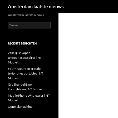
Zoeken
Amsterdam laatste nieuws
Ga
Amsterdam laatste nieuws
naar
Zoeken
de
naar:
inhoud
RECENTE BERICHTEN
Zakelijk inkopen
telefoonaccessoires | NT
Mobiel
Fournisseurs en gros de
téléphones portables | NT
Mobiel
Großhandel Bmw
Handyhüllen | NT Mobiel
Mobile Phone Wholesaler | NT
Mobiel
Gunmak Machine