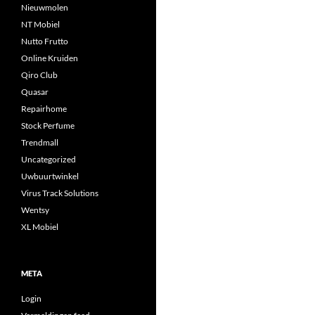
Nieuwmolen
NT Mobiel
Nutto Frutto
Online Kruiden
Qiro Club
Quasar
Repairhome
Stock Perfume
Trendmall
Uncategorized
Uwbuurtwinkel
Virus Track Solutions
Wentsy
XL Mobiel
META
Login