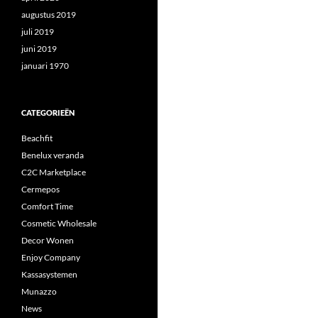
augustus 2019
juli 2019
juni 2019
januari 1970
CATEGORIEËN
Beachfit
Benelux veranda
C2C Marketplace
Cermepos
Comfort Time
Cosmetic Wholesale
Decor Wonen
Enjoy Company
Kassasystemen
Munazzo
News