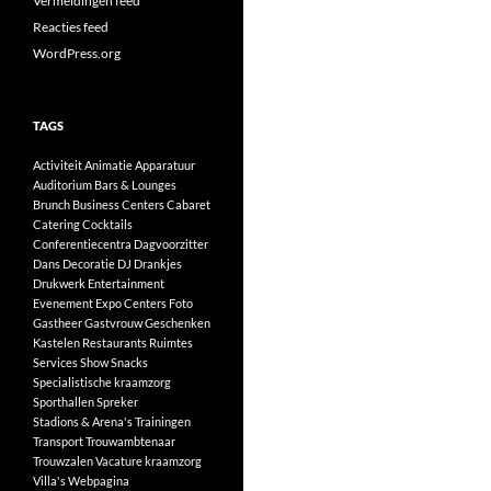
Vermeldingen feed
Reacties feed
WordPress.org
TAGS
Activiteit
Animatie
Apparatuur
Auditorium
Bars & Lounges
Brunch
Business Centers
Cabaret
Catering
Cocktails
Conferentiecentra
Dagvoorzitter
Dans
Decoratie
DJ
Drankjes
Drukwerk
Entertainment
Evenement
Expo Centers
Foto
Gastheer
Gastvrouw
Geschenken
Kastelen
Restaurants
Ruimtes
Services
Show
Snacks
Specialistische kraamzorg
Sporthallen
Spreker
Stadions & Arena's
Trainingen
Transport
Trouwambtenaar
Trouwzalen
Vacature kraamzorg
Villa's
Webpagina