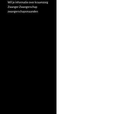
Wil je informatie over kraamzorg
Zwanger
Zwangerschap
zwangerschapsmaanden