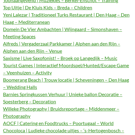
Toonaangevend | Muziekles – Berkel-Enschot – Training
Top Uitje | De Kluis Kids – Breda – Children
Yeni Lalezar | Traditioneel Turks Restaurant | Den Haag – Den
Haag – Mediterranean
Domein De Vier Ambachten | Wijngaard – Simonshaven –
Meeting Spaces
Alfreds | Vergaderzaal Parkkamer | Alphen aan den Rijn –
Alphen aan den Rijn – Venue
Saxisme | Live Saxofonist! – Broek op Langedijk – Music
Tourist Games | Interactief Moordspel/Hunted/Escape Game
– Veenhuizen – Activity
Boomerang Beach | Trouw locatie | Scheveningen – Den Haag
– Wedding Halls
Barnies Springkussen Verhuur | Unieke ballon Decoratie –
Soesterberg – Decoration
Willeke Photography | Bruidsreportage – Middenmeer –
Photography
AOCF | Catering en Foodtrucks – Poortugaal – World
Chocoloca | Ludieke chocolade uitjes – ‘s-Hertogenbosch –