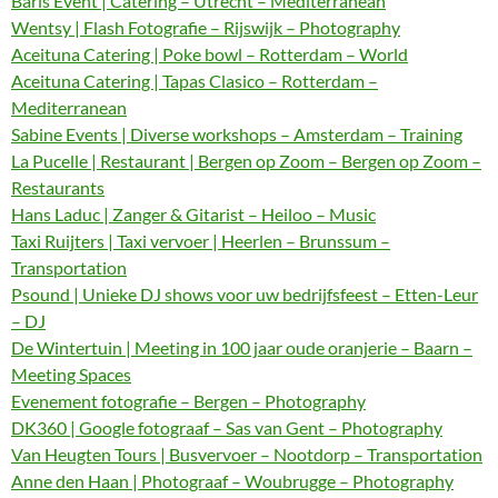
Baris Event | Catering – Utrecht – Mediterranean
Wentsy | Flash Fotografie – Rijswijk – Photography
Aceituna Catering | Poke bowl – Rotterdam – World
Aceituna Catering | Tapas Clasico – Rotterdam –
Mediterranean
Sabine Events | Diverse workshops – Amsterdam – Training
La Pucelle | Restaurant | Bergen op Zoom – Bergen op Zoom –
Restaurants
Hans Laduc | Zanger & Gitarist – Heiloo – Music
Taxi Ruijters | Taxi vervoer | Heerlen – Brunssum –
Transportation
Psound | Unieke DJ shows voor uw bedrijfsfeest – Etten-Leur
– DJ
De Wintertuin | Meeting in 100 jaar oude oranjerie – Baarn –
Meeting Spaces
Evenement fotografie – Bergen – Photography
DK360 | Google fotograaf – Sas van Gent – Photography
Van Heugten Tours | Busvervoer – Nootdorp – Transportation
Anne den Haan | Photograaf – Woubrugge – Photography