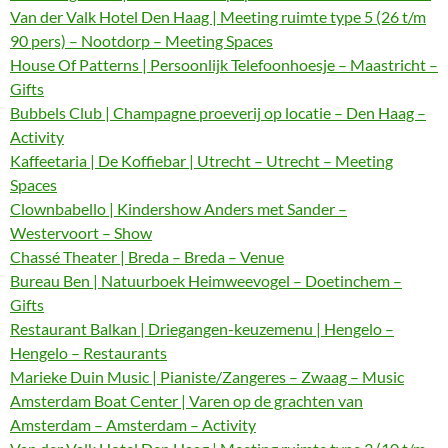
Van der Valk Hotel Den Haag | Meeting ruimte type 5 (26 t/m
90 pers) – Nootdorp – Meeting Spaces
House Of Patterns | Persoonlijk Telefoonhoesje – Maastricht –
Gifts
Bubbels Club | Champagne proeverij op locatie – Den Haag –
Activity
Kaffeetaria | De Koffiebar | Utrecht – Utrecht – Meeting
Spaces
Clownbabello | Kindershow Anders met Sander –
Westervoort – Show
Chassé Theater | Breda – Breda – Venue
Bureau Ben | Natuurboek Heimweevogel – Doetinchem –
Gifts
Restaurant Balkan | Driegangen-keuzemenu | Hengelo –
Hengelo – Restaurants
Marieke Duin Music | Pianiste/Zangeres – Zwaag – Music
Amsterdam Boat Center | Varen op de grachten van
Amsterdam – Amsterdam – Activity