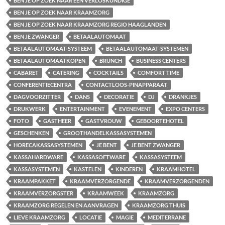
BEN JE OP ZOEK NAAR EEN VERLOSKUNDIGE
BEN JE OP ZOEK NAAR KRAAMZORG
BEN JE OP ZOEK NAAR KRAAMZORG REGIO HAAGLANDEN
BEN JE ZWANGER
BETAALAUTOMAAT
BETAALAUTOMAAT-SYSTEEM
BETAALAUTOMAAT-SYSTEMEN
BETAALAUTOMAATKOPEN
BRUNCH
BUSINESS CENTERS
CABARET
CATERING
COCKTAILS
COMFORT TIME
CONFERENTIECENTRA
CONTACTLOOS-PINAPPARAAT
DAGVOORZITTER
DANS
DECORATIE
DJ
DRANKJES
DRUKWERK
ENTERTAINMENT
EVENEMENT
EXPO CENTERS
FOTO
GASTHEER
GASTVROUW
GEBOORTEHOTEL
GESCHENKEN
GROOTHANDELKASSASYSTEMEN
HORECAKASSASYSTEMEN
JE BENT
JE BENT ZWANGER
KASSAHARDWARE
KASSASOFTWARE
KASSASYSTEEM
KASSASYSTEMEN
KASTELEN
KINDEREN
KRAAMHOTEL
KRAAMPAKKET
KRAAMVERZORGENDE
KRAAMVERZORGENDEN
KRAAMVERZORGSTER
KRAAMWEEK
KRAAMZORG
KRAAMZORG REGELEN EN AANVRAGEN
KRAAMZORG THUIS
LIEVE KRAAMZORG
LOCATIE
MAGIE
MEDITERRANE