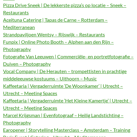
Pizza Drive Sneek | De lekkerste pizza’s op locatie – Sneek –
Restaurants
Aceituna Catering | Tapas de Carne – Rotterdam –
Mediterranean
Strandpaviljoen Wentsy – Rijswijk – Restaurants
Funpix | Online Photo Booth – Alphen aan den Rijn –
Photography
Fotografie Van Leeuwen | Commerciële- en portretfotografie –
Duiven – Photography
Vocal Company | De Herauten – trompettisten in prachtige
middeleeuwse kostuums – Uithoorn – Music
Kaffeetaria | Vergaderruimte ‘De Woonkamer’ | Utrecht –
Utrecht – Meeting Spaces
Kaffeetaria | Vergaderruimte ‘Het Kleine Kamertje’ | Utrecht –
Utrecht – Meeting Spaces
Marcel Krijgsman | Evenfotograaf – Heilig Landstichting –
Photography
Earopener | Storytelling Masterclass – Amsterdam – Training