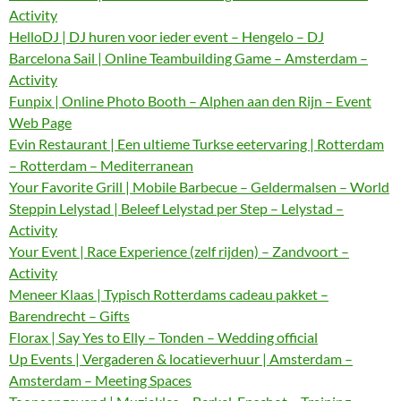
Activity
HelloDJ | DJ huren voor ieder event – Hengelo – DJ
Barcelona Sail | Online Teambuilding Game – Amsterdam –
Activity
Funpix | Online Photo Booth – Alphen aan den Rijn – Event
Web Page
Evin Restaurant | Een ultieme Turkse eetervaring | Rotterdam
– Rotterdam – Mediterranean
Your Favorite Grill | Mobile Barbecue – Geldermalsen – World
Steppin Lelystad | Beleef Lelystad per Step – Lelystad –
Activity
Your Event | Race Experience (zelf rijden) – Zandvoort –
Activity
Meneer Klaas | Typisch Rotterdams cadeau pakket –
Barendrecht – Gifts
Florax | Say Yes to Elly – Tonden – Wedding official
Up Events | Vergaderen & locatieverhuur | Amsterdam –
Amsterdam – Meeting Spaces