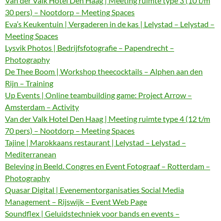
Van der Valk Hotel Den Haag | Meeting ruimte type 3 (10 t/m
30 pers) – Nootdorp – Meeting Spaces
Eva’s Keukentuin | Vergaderen in de kas | Lelystad – Lelystad –
Meeting Spaces
Lysvik Photos | Bedrijfsfotografie – Papendrecht –
Photography
De Thee Boom | Workshop theecocktails – Alphen aan den
Rijn – Training
Up Events | Online teambuilding game: Project Arrow –
Amsterdam – Activity
Van der Valk Hotel Den Haag | Meeting ruimte type 4 (12 t/m
70 pers) – Nootdorp – Meeting Spaces
Tajine | Marokkaans restaurant | Lelystad – Lelystad –
Mediterranean
Beleving in Beeld. Congres en Event Fotograaf – Rotterdam –
Photography
Quasar Digital | Evenementorganisaties Social Media
Management – Rijswijk – Event Web Page
Soundflex | Geluidstechniek voor bands en events –