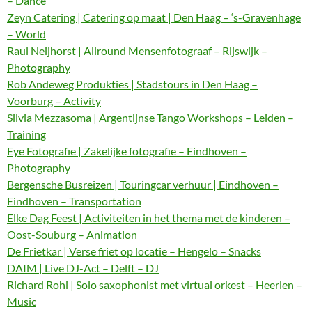
– Dance
Zeyn Catering | Catering op maat | Den Haag – ‘s-Gravenhage
– World
Raul Neijhorst | Allround Mensenfotograaf – Rijswijk –
Photography
Rob Andeweg Produkties | Stadstours in Den Haag –
Voorburg – Activity
Silvia Mezzasoma | Argentijnse Tango Workshops – Leiden –
Training
Eye Fotografie | Zakelijke fotografie – Eindhoven –
Photography
Bergensche Busreizen | Touringcar verhuur | Eindhoven –
Eindhoven – Transportation
Elke Dag Feest | Activiteiten in het thema met de kinderen –
Oost-Souburg – Animation
De Frietkar | Verse friet op locatie – Hengelo – Snacks
DAIM | Live DJ-Act – Delft – DJ
Richard Rohi | Solo saxophonist met virtual orkest – Heerlen –
Music