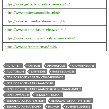
https://www.gelderlandlaatstenieuws.nl/nl/
https://www.rotterdampolitiek.nl/nl/
https://www.arnhemlaatstenieuws.nl/nl/
https://www.drenthelaatstenieuws.nl/nl/
https://www.noordbrabantlaatstenieuws.nl/nl/
https://www.utrechttelegraaf.nl/nl/
ACTIVITEIT
ANIMATIE
APPARATUUR
AROMATHERAPIE
AUDITORIUM
BABYBEDJE
BARS & LOUNGES
BEN JE OP ZOEK NAAR EEN VERLOSKUNDIGE
BEN JE OP ZOEK NAAR KRAAMZORG
BEN JE OP ZOEK NAAR KRAAMZORG REGIO HAAGLANDEN
BEN JE ZWANGER
BETAALAUTOMAAT
BETAALAUTOMAAT-SYSTEEM
BETAALAUTOMAAT-SYSTEMEN
BETAALAUTOMAATKOPEN
BRUNCH
BUSINESS CENTERS