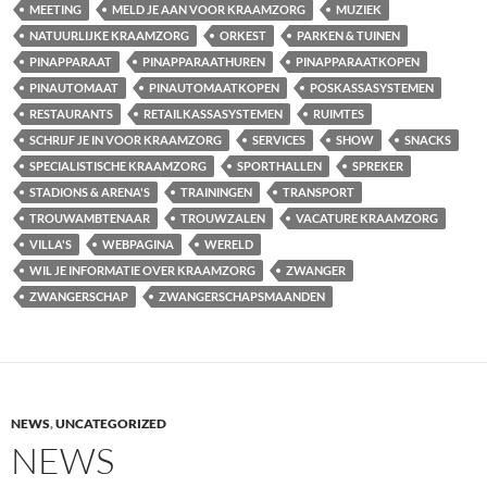
MEETING
MELD JE AAN VOOR KRAAMZORG
MUZIEK
NATUURLIJKE KRAAMZORG
ORKEST
PARKEN & TUINEN
PINAPPARAAT
PINAPPARAATHUREN
PINAPPARAATKOPEN
PINAUTOMAAT
PINAUTOMAATKOPEN
POSKASSASYSTEMEN
RESTAURANTS
RETAILKASSASYSTEMEN
RUIMTES
SCHRIJF JE IN VOOR KRAAMZORG
SERVICES
SHOW
SNACKS
SPECIALISTISCHE KRAAMZORG
SPORTHALLEN
SPREKER
STADIONS & ARENA'S
TRAININGEN
TRANSPORT
TROUWAMBTENAAR
TROUWZALEN
VACATURE KRAAMZORG
VILLA'S
WEBPAGINA
WERELD
WIL JE INFORMATIE OVER KRAAMZORG
ZWANGER
ZWANGERSCHAP
ZWANGERSCHAPSMAANDEN
NEWS
,
UNCATEGORIZED
NEWS