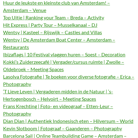
Huur de leukste en kleinste club van Amsterdam! –
Amsterdam – Venue
Top Uitje | Ranking your Team – Breda – Activity
Hit Express | Party Tour – Musselkanaal – DJ
Wentsy | Kasteel – Rijswijk – Castles and Villas
Wentsy | De Amsterdam Boat Center – Amsterdam –
Restaurants
Ibizaflags | 10 Festival vlaggen huren – Soest – Decoration
Kokki’s Zuiderzeecafé | Vergader/cursus ruimte | Zwolle –
Oldebroek – Meeting Spaces
Lasolva Fotografie | Te boeken voor diverse fotografie – Erica –
Photography
‘T Lieve Leven | Vergaderen midden in de Natuur | ‘s-
Hertogenbosch – Helvoirt – Meeting Spaces
Frans Krechting | Foto- en videograaf – Etten-Leur –
Photography
Dian Dian | Authentiek Indonesisch eten – Hilversum – World
Kevin Slotboom | Fotograaf – Gaanderen – Photography
Barcelona Sail | Online Teambuilding Game – Amsterdam –