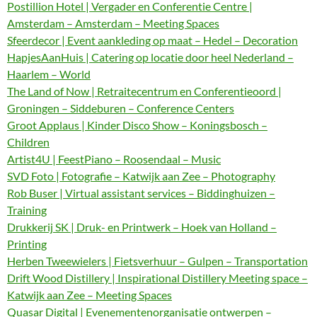
Postillion Hotel | Vergader en Conferentie Centre |
Amsterdam – Amsterdam – Meeting Spaces
Sfeerdecor | Event aankleding op maat – Hedel – Decoration
HapjesAanHuis | Catering op locatie door heel Nederland –
Haarlem – World
The Land of Now | Retraitecentrum en Conferentieoord |
Groningen – Siddeburen – Conference Centers
Groot Applaus | Kinder Disco Show – Koningsbosch –
Children
Artist4U | FeestPiano – Roosendaal – Music
SVD Foto | Fotografie – Katwijk aan Zee – Photography
Rob Buser | Virtual assistant services – Biddinghuizen –
Training
Drukkerij SK | Druk- en Printwerk – Hoek van Holland –
Printing
Herben Tweewielers | Fietsverhuur – Gulpen – Transportation
Drift Wood Distillery | Inspirational Distillery Meeting space –
Katwijk aan Zee – Meeting Spaces
Quasar Digital | Evenementenorganisatie ontwerpen –