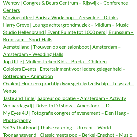
Wentsy | Congres & Beurs Centrum – Rijswijk – Conference
Centers
Movingcoffee | Barista Workshop – Zeewolde – Drinks
Harry Greve | Lounge achtergrondmuziek – Midlum – Music
Studio Hellenbrand | Event Ruimte tot 1000 pers | Brunssum –
Brunssum – Sport Halls
Aemstelland | Trouwen op een salonboot | Amsterdam –
Amsterdam – Wedding Halls
Top Uitje | Mollenstreken Kids – Breda – Children
Cololors Events | Entertainment voor iedere gelegenheid –
Rotterdam – Animation
Oxalex | Huur een prachtig dwarsgetuigd zeilschip – Lelystad –
Venue
Taste and Tinle | Sabreur op locatie – Amsterdam – Activity
Verjaardagsdj | Drive-In DJ show – Amersfoort – DJ
My Eyes 4U | Fotografie congres of evenement – Den Haag –
Photography
Soi35 Thai Food | Thaise catering – Utrecht – World
Toonaangevend | Classic meets pop – Berkel-Enschot – Music