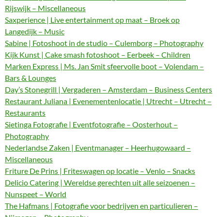
Rijswijk – Miscellaneous
Saxperience | Live entertainment op maat – Broek op
Langedijk – Music
Sabine | Fotoshoot in de studio – Culemborg – Photography
Kijk Kunst | Cake smash fotoshoot – Eerbeek – Children
Marken Express | Ms. Jan Smit sfeervolle boot – Volendam –
Bars & Lounges
Day’s Stonegrill | Vergaderen – Amsterdam – Business Centers
Restaurant Juliana | Evenementenlocatie | Utrecht – Utrecht –
Restaurants
Sietinga Fotografie | Eventfotografie – Oosterhout –
Photography
Nederlandse Zaken | Eventmanager – Heerhugowaard –
Miscellaneous
Friture De Prins | Friteswagen op locatie – Venlo – Snacks
Delicio Catering | Wereldse gerechten uit alle seizoenen –
Nunspeet – World
The Hafmans | Fotografie voor bedrijven en particulieren –