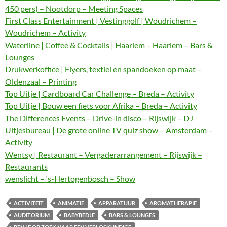
450 pers) – Nootdorp – Meeting Spaces
First Class Entertainment | Vestinggolf | Woudrichem –
Woudrichem – Activity
Waterline | Coffee & Cocktails | Haarlem – Haarlem – Bars &
Lounges
Drukwerkoffice | Flyers, textiel en spandoeken op maat –
Oldenzaal – Printing
Top Uitje | Cardboard Car Challenge – Breda – Activity
Top Uitje | Bouw een fiets voor Afrika – Breda – Activity
The Differences Events – Drive-in disco – Rijswijk – DJ
Uitjesbureau | De grote online TV quiz show – Amsterdam –
Activity
Wentsy | Restaurant – Vergaderarrangement – Rijswijk –
Restaurants
wenslicht – ‘s-Hertogenbosch – Show
ACTIVITEIT
ANIMATIE
APPARATUUR
AROMATHERAPIE
AUDITORIUM
BABYBEDJE
BARS & LOUNGES