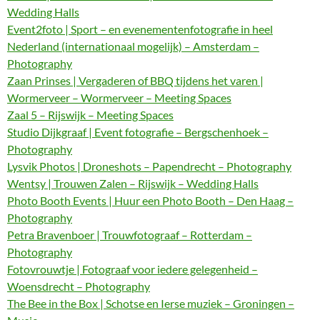
Wedding Halls
Event2foto | Sport – en evenementenfotografie in heel
Nederland (internationaal mogelijk) – Amsterdam –
Photography
Zaan Prinses | Vergaderen of BBQ tijdens het varen |
Wormerveer – Wormerveer – Meeting Spaces
Zaal 5 – Rijswijk – Meeting Spaces
Studio Dijkgraaf | Event fotografie – Bergschenhoek –
Photography
Lysvik Photos | Droneshots – Papendrecht – Photography
Wentsy | Trouwen Zalen – Rijswijk – Wedding Halls
Photo Booth Events | Huur een Photo Booth – Den Haag –
Photography
Petra Bravenboer | Trouwfotograaf – Rotterdam –
Photography
Fotovrouwtje | Fotograaf voor iedere gelegenheid –
Woensdrecht – Photography
The Bee in the Box | Schotse en Ierse muziek – Groningen –