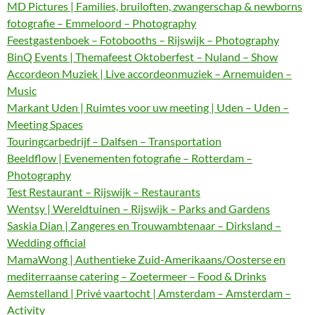
MD Pictures | Families, bruiloften, zwangerschap & newborns
fotografie – Emmeloord – Photography
Feestgastenboek – Fotobooths – Rijswijk – Photography
BinQ Events | Themafeest Oktoberfest – Nuland – Show
Accordeon Muziek | Live accordeonmuziek – Arnemuiden –
Music
Markant Uden | Ruimtes voor uw meeting | Uden – Uden –
Meeting Spaces
Touringcarbedrijf – Dalfsen – Transportation
Beeldflow | Evenementen fotografie – Rotterdam –
Photography
Test Restaurant – Rijswijk – Restaurants
Wentsy | Wereldtuinen – Rijswijk – Parks and Gardens
Saskia Dian | Zangeres en Trouwambtenaar – Dirksland –
Wedding official
MamaWong | Authentieke Zuid-Amerikaans/Oosterse en
mediterraanse catering – Zoetermeer – Food & Drinks
Aemstelland | Privé vaartocht | Amsterdam – Amsterdam –
Activity