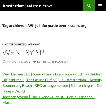
Ga
Zoeken
Amsterdam laatste nieuws
naar
PRIMAI
de
MENU
inhoud
Tag archieven: Wil je informatie over kraamzorg
UNCATEGORIZED
,
WENTSY
WENTSY SP
JANUARI 18, 2021
EEN REACTIE PLAATSEN
Wim De Feest DJ | Sunny Funny Disco Show – Echt – Children
Uitjesbureau | The Online Pump Quiz – Amsterdam – Activity
Boomerang Beach | BBQ arrangementen | Scheveningen – Den
Haag – World
Toonaangevend | The Jukebox Pianist – Berkel-Enschot –
Music