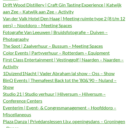
Drift Wood Distillery | Craft Gin Tasting Experience | Katwijk
aan Zee – Katwijk aan Zee – Activity
Van der Valk Hotel Den Haag | Meeting ruimte type 2 (8 t/m 12
pers) – Nootdorp – Meeting Spaces
Fotografie Van Leeuwen | Bruidsfotografie – Duiven –
Photography
The Spot | Zaalverhuur – Bussum – Meeting Spaces
Color Events | Partyverhuur – Rotterdam – Equipment
First Class Entertainment | Vestinggolf | Naarden – Naarden –
Activity
1Duizend1Nacht | Vader Abraham lal show – Oss – Show
BinQ Events | Themafeest Back tot the ’80&’90 – Nuland –
Show
Studio 21 | Studio verhuur | Hilversum – Hilversum –
Conference Centers
Eventerim | Event- & Congresmanagement – Hoofddorp –
Miscellaneous
Plaza Danza | Privédanslessen t.b.v. openingsdans – Groningen