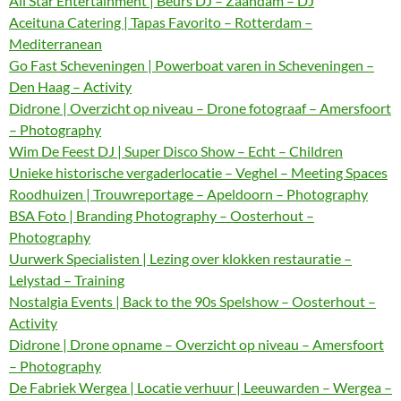
All Star Entertainment | Beurs DJ – Zaandam – DJ
Aceituna Catering | Tapas Favorito – Rotterdam –
Mediterranean
Go Fast Scheveningen | Powerboat varen in Scheveningen –
Den Haag – Activity
Didrone | Overzicht op niveau – Drone fotograaf – Amersfoort
– Photography
Wim De Feest DJ | Super Disco Show – Echt – Children
Unieke historische vergaderlocatie – Veghel – Meeting Spaces
Roodhuizen | Trouwreportage – Apeldoorn – Photography
BSA Foto | Branding Photography – Oosterhout –
Photography
Uurwerk Specialisten | Lezing over klokken restauratie –
Lelystad – Training
Nostalgia Events | Back to the 90s Spelshow – Oosterhout –
Activity
Didrone | Drone opname – Overzicht op niveau – Amersfoort
– Photography
De Fabriek Wergea | Locatie verhuur | Leeuwarden – Wergea –