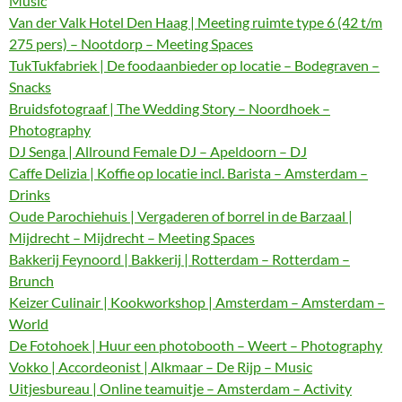
Music
Van der Valk Hotel Den Haag | Meeting ruimte type 6 (42 t/m
275 pers) – Nootdorp – Meeting Spaces
TukTukfabriek | De foodaanbieder op locatie – Bodegraven –
Snacks
Bruidsfotograaf | The Wedding Story – Noordhoek –
Photography
DJ Senga | Allround Female DJ – Apeldoorn – DJ
Caffe Delizia | Koffie op locatie incl. Barista – Amsterdam –
Drinks
Oude Parochiehuis | Vergaderen of borrel in de Barzaal |
Mijdrecht – Mijdrecht – Meeting Spaces
Bakkerij Feynoord | Bakkerij | Rotterdam – Rotterdam –
Brunch
Keizer Culinair | Kookworkshop | Amsterdam – Amsterdam –
World
De Fotohoek | Huur een photobooth – Weert – Photography
Vokko | Accordeonist | Alkmaar – De Rijp – Music
Uitjesbureau | Online teamuitje – Amsterdam – Activity