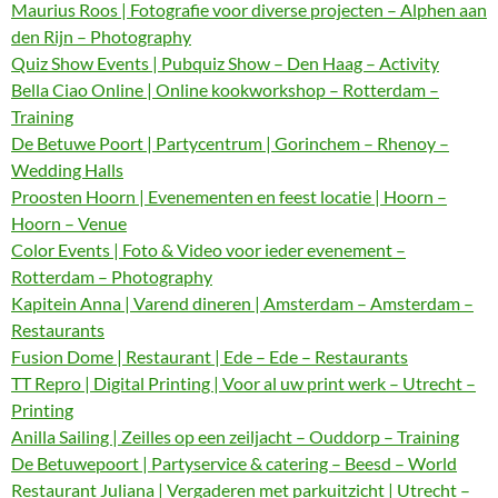
Maurius Roos | Fotografie voor diverse projecten – Alphen aan
den Rijn – Photography
Quiz Show Events | Pubquiz Show – Den Haag – Activity
Bella Ciao Online | Online kookworkshop – Rotterdam –
Training
De Betuwe Poort | Partycentrum | Gorinchem – Rhenoy –
Wedding Halls
Proosten Hoorn | Evenementen en feest locatie | Hoorn –
Hoorn – Venue
Color Events | Foto & Video voor ieder evenement –
Rotterdam – Photography
Kapitein Anna | Varend dineren | Amsterdam – Amsterdam –
Restaurants
Fusion Dome | Restaurant | Ede – Ede – Restaurants
TT Repro | Digital Printing | Voor al uw print werk – Utrecht –
Printing
Anilla Sailing | Zeilles op een zeiljacht – Ouddorp – Training
De Betuwepoort | Partyservice & catering – Beesd – World
Restaurant Juliana | Vergaderen met parkuitzicht | Utrecht –