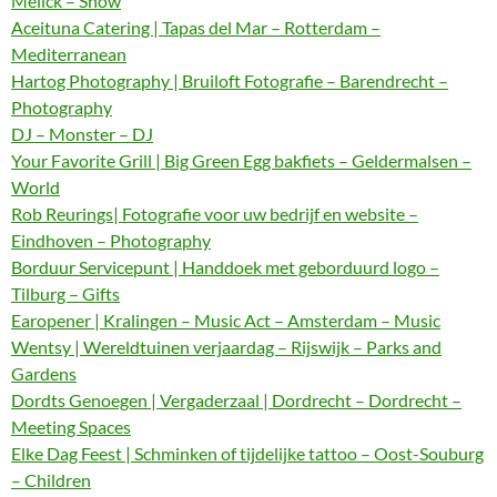
Melick – Show
Aceituna Catering | Tapas del Mar – Rotterdam –
Mediterranean
Hartog Photography | Bruiloft Fotografie – Barendrecht –
Photography
DJ – Monster – DJ
Your Favorite Grill | Big Green Egg bakfiets – Geldermalsen –
World
Rob Reurings| Fotografie voor uw bedrijf en website –
Eindhoven – Photography
Borduur Servicepunt | Handdoek met geborduurd logo –
Tilburg – Gifts
Earopener | Kralingen – Music Act – Amsterdam – Music
Wentsy | Wereldtuinen verjaardag – Rijswijk – Parks and
Gardens
Dordts Genoegen | Vergaderzaal | Dordrecht – Dordrecht –
Meeting Spaces
Elke Dag Feest | Schminken of tijdelijke tattoo – Oost-Souburg
– Children