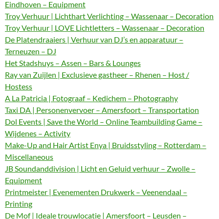
Eindhoven – Equipment
Troy Verhuur | Lichthart Verlichting – Wassenaar – Decoration
Troy Verhuur | LOVE Lichtletters – Wassenaar – Decoration
De Platendraaiers | Verhuur van DJ’s en apparatuur –
Terneuzen – DJ
Het Stadshuys – Assen – Bars & Lounges
Ray van Zuijlen | Exclusieve gastheer – Rhenen – Host /
Hostess
A La Patricia | Fotograaf – Kedichem – Photography
Taxi DA | Personenvervoer – Amersfoort – Transportation
Dol Events | Save the World – Online Teambuilding Game –
Wijdenes – Activity
Make-Up and Hair Artist Enya | Bruidsstyling – Rotterdam –
Miscellaneous
JB Soundanddivision | Licht en Geluid verhuur – Zwolle –
Equipment
Printmeister | Evenementen Drukwerk – Veenendaal –
Printing
De Mof | Ideale trouwlocatie | Amersfoort – Leusden –