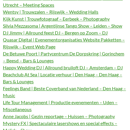
Utrecht – Meeting Spaces
Wentsy | Trouwzalen – Rijswijk – Wedding Halls
Kijk Kunst | Trouwfotograaf – Eerbeek – Photography
Silvia Mezzasoma | Argentijnse Tango Show – Leiden – Show
DJ Jimmy | Allround feest DJ – Bergen op Zoom – DJ
Quasar Digital | Evenementorganisaties Website Pakketten –
Rijswijk – Event Web Page
De Betuwe Poort | Partycentrum De Dorpskring | Gorinchem
– Beesd – Bars & Lounges
Happy Wedding DJ | Allround bruiloft DJ – Amsterdam – DJ
Beachclub At Sea | Locatie verhuur | Den Haag – Den Haag –
Bars & Lounges
Feelings Band | Beste Coverband van Nederland – Den Haag –
Music
Life Tour Management | Productie evenementen – Uden –
Miscellaneous
Anne Jacobs | Gezin reportage – Huissen – Photography
Mystery FX | Spectaculaire lasershows en special effects –