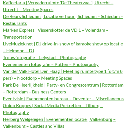
Kaffeetaria | Vergaderruimte ‘De Theaterzaal’ | Utrecht –
Utrecht – Meeting Spaces
De Beurs Schiedam | Locatie verhuur | Schiedam – Schiedam –
Restaurants
Marken Express | Visserskotter de VD 1 – Volendam –
Transportation
LiveMuziek.net | DJ drive-in-show of karaoke show op locatie
– Helmond – DJ
Trouwfotografie – Lelystad – Photography
Evenementen fotografie – Putten – Photography
Van der Valk Hotel Den Haag | Meeting ruimte type 1 (6 t/m 8
pers) – Nootdorp – Meeting Spaces
Park De Heerlijkheid | Party- en Congrescentrum | Rotterdam
– Rotterdam – Business Centers
Eventvisie | Evenementen bureau – Deventer – Miscellaneous
Guido Koppes | Social Media Portretten – Tilburg –
Photography
Herberg Welgelegen | Evenementenlocatie | Valkenburg –
Valkenburg – Castles and Villas