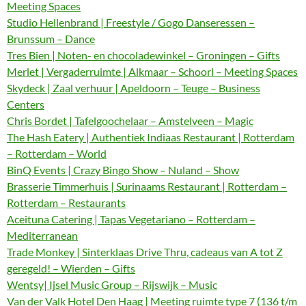
Meeting Spaces
Studio Hellenbrand | Freestyle / Gogo Danseressen –
Brunssum – Dance
Tres Bien | Noten- en chocoladewinkel – Groningen – Gifts
Merlet | Vergaderruimte | Alkmaar – Schoorl – Meeting Spaces
Skydeck | Zaal verhuur | Apeldoorn – Teuge – Business
Centers
Chris Bordet | Tafelgoochelaar – Amstelveen – Magic
The Hash Eatery | Authentiek Indiaas Restaurant | Rotterdam
– Rotterdam – World
BinQ Events | Crazy Bingo Show – Nuland – Show
Brasserie Timmerhuis | Surinaams Restaurant | Rotterdam –
Rotterdam – Restaurants
Aceituna Catering | Tapas Vegetariano – Rotterdam –
Mediterranean
Trade Monkey | Sinterklaas Drive Thru, cadeaus van A tot Z
geregeld! – Wierden – Gifts
Wentsy| Ijsel Music Group – Rijswijk – Music
Van der Valk Hotel Den Haag | Meeting ruimte type 7 (136 t/m