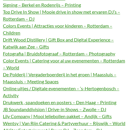
Signing – Berkel en Rodenrijs – Printing
Top Drive In Show | Mooie drive in show met ervaren DJ’s –
Rotterdam – DJ
Colors Events | Attracties voor kinderen – Rotterdam –
Children
Drift Wood Distillery | Gift Box and Digital Experience –
Katwijk aan Zee – Gifts
Fotografia | Bruidsfotograaf – Rotterdam – Photography
Color Events | Catering voor al uw evenementen – Rotterdam
– World
De Polderij | Vergaderboerderij in het groen | Maassluis –
Maassluis – Meeting Spaces
Online uitjes / Digitale evenementen – ‘s-Hertogenbosch –
Activity
Drukwerk , spandoeken en posters – Den Haag – Printing
JB Soundanddivision | Drive-in Shows – Zwolle – DJ
Lily Company | Mooi leliebollen pakket – Andijk – Gifts
Wentsy | Van Rijn Catering & Partyverhuur – Rijswijk – World