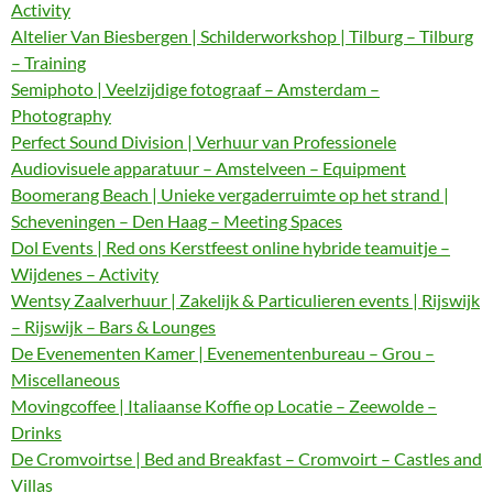
Activity
Altelier Van Biesbergen | Schilderworkshop | Tilburg – Tilburg
– Training
Semiphoto | Veelzijdige fotograaf – Amsterdam –
Photography
Perfect Sound Division | Verhuur van Professionele
Audiovisuele apparatuur – Amstelveen – Equipment
Boomerang Beach | Unieke vergaderruimte op het strand |
Scheveningen – Den Haag – Meeting Spaces
Dol Events | Red ons Kerstfeest online hybride teamuitje –
Wijdenes – Activity
Wentsy Zaalverhuur | Zakelijk & Particulieren events | Rijswijk
– Rijswijk – Bars & Lounges
De Evenementen Kamer | Evenementenbureau – Grou –
Miscellaneous
Movingcoffee | Italiaanse Koffie op Locatie – Zeewolde –
Drinks
De Cromvoirtse | Bed and Breakfast – Cromvoirt – Castles and
Villas