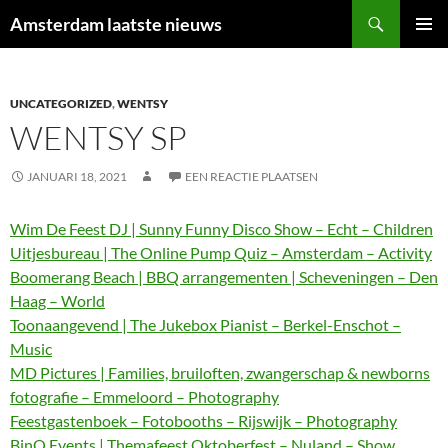
Ga
Zoeken
Amsterdam laatste nieuws
naar
PRIMAI
de
MENU
inhoud
UNCATEGORIZED
,
WENTSY
WENTSY SP
JANUARI 18, 2021
EEN REACTIE PLAATSEN
Wim De Feest DJ | Sunny Funny Disco Show – Echt – Children
Uitjesbureau | The Online Pump Quiz – Amsterdam – Activity
Boomerang Beach | BBQ arrangementen | Scheveningen – Den
Haag – World
Toonaangevend | The Jukebox Pianist – Berkel-Enschot –
Music
MD Pictures | Families, bruiloften, zwangerschap & newborns
fotografie – Emmeloord – Photography
Feestgastenboek – Fotobooths – Rijswijk – Photography
BinQ Events | Themafeest Oktoberfest – Nuland – Show