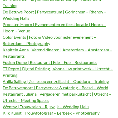
Training
De Betuwe Poort | Partycentrum | Gorinchem – Rhenoy –
Wedding Halls
Proosten Hoorn | Evenementen en feest locatie | Hoorn –
Hoorn – Venue
Color Events | Foto & Video voor ieder evenement –
Rotterdam – Photography
Kapitein Anna | Varend dineren | Amsterdam – Amsterdam –
Restaurants
Fusion Dome | Restaurant | Ede – Ede – Restaurants
TT Repro | Digital Printing | Voor al uw print werk – Utrecht –
Printing
Anilla Sailing | Zeilles op een zeiljacht – Ouddorp – Training
De Betuwepoort | Partyservice & catering – Beesd – World
Restaurant Juliana | Vergaderen met parkuitzicht | Utrecht –
Utrecht – Meeting Spaces
Wentsy | Trouwzalen – Rijswijk – Wedding Halls
Kijk Kunst | Trouwfotograaf – Eerbeek – Photography