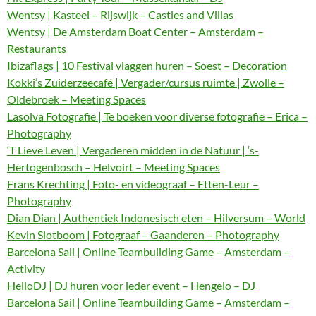
Wentsy | Kasteel – Rijswijk – Castles and Villas
Wentsy | De Amsterdam Boat Center – Amsterdam –
Restaurants
Ibizaflags | 10 Festival vlaggen huren – Soest – Decoration
Kokki’s Zuiderzeecafé | Vergader/cursus ruimte | Zwolle –
Oldebroek – Meeting Spaces
Lasolva Fotografie | Te boeken voor diverse fotografie – Erica –
Photography
‘T Lieve Leven | Vergaderen midden in de Natuur | ‘s-
Hertogenbosch – Helvoirt – Meeting Spaces
Frans Krechting | Foto- en videograaf – Etten-Leur –
Photography
Dian Dian | Authentiek Indonesisch eten – Hilversum – World
Kevin Slotboom | Fotograaf – Gaanderen – Photography
Barcelona Sail | Online Teambuilding Game – Amsterdam –
Activity
HelloDJ | DJ huren voor ieder event – Hengelo – DJ
Barcelona Sail | Online Teambuilding Game – Amsterdam –