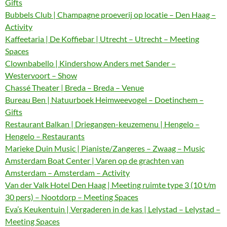
Gifts
Bubbels Club | Champagne proeverij op locatie – Den Haag –
Activity
Kaffeetaria | De Koffiebar | Utrecht – Utrecht – Meeting
Spaces
Clownbabello | Kindershow Anders met Sander –
Westervoort – Show
Chassé Theater | Breda – Breda – Venue
Bureau Ben | Natuurboek Heimweevogel – Doetinchem –
Gifts
Restaurant Balkan | Driegangen-keuzemenu | Hengelo –
Hengelo – Restaurants
Marieke Duin Music | Pianiste/Zangeres – Zwaag – Music
Amsterdam Boat Center | Varen op de grachten van
Amsterdam – Amsterdam – Activity
Van der Valk Hotel Den Haag | Meeting ruimte type 3 (10 t/m
30 pers) – Nootdorp – Meeting Spaces
Eva’s Keukentuin | Vergaderen in de kas | Lelystad – Lelystad –
Meeting Spaces