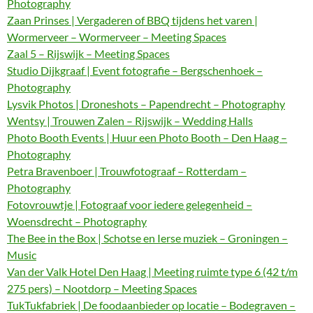
Photography
Zaan Prinses | Vergaderen of BBQ tijdens het varen |
Wormerveer – Wormerveer – Meeting Spaces
Zaal 5 – Rijswijk – Meeting Spaces
Studio Dijkgraaf | Event fotografie – Bergschenhoek –
Photography
Lysvik Photos | Droneshots – Papendrecht – Photography
Wentsy | Trouwen Zalen – Rijswijk – Wedding Halls
Photo Booth Events | Huur een Photo Booth – Den Haag –
Photography
Petra Bravenboer | Trouwfotograaf – Rotterdam –
Photography
Fotovrouwtje | Fotograaf voor iedere gelegenheid –
Woensdrecht – Photography
The Bee in the Box | Schotse en Ierse muziek – Groningen –
Music
Van der Valk Hotel Den Haag | Meeting ruimte type 6 (42 t/m
275 pers) – Nootdorp – Meeting Spaces
TukTukfabriek | De foodaanbieder op locatie – Bodegraven –