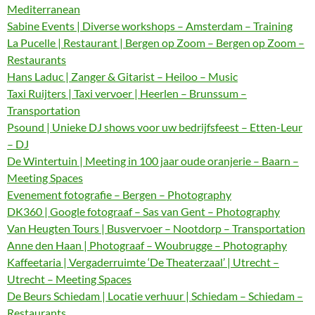
Mediterranean
Sabine Events | Diverse workshops – Amsterdam – Training
La Pucelle | Restaurant | Bergen op Zoom – Bergen op Zoom –
Restaurants
Hans Laduc | Zanger & Gitarist – Heiloo – Music
Taxi Ruijters | Taxi vervoer | Heerlen – Brunssum –
Transportation
Psound | Unieke DJ shows voor uw bedrijfsfeest – Etten-Leur
– DJ
De Wintertuin | Meeting in 100 jaar oude oranjerie – Baarn –
Meeting Spaces
Evenement fotografie – Bergen – Photography
DK360 | Google fotograaf – Sas van Gent – Photography
Van Heugten Tours | Busvervoer – Nootdorp – Transportation
Anne den Haan | Photograaf – Woubrugge – Photography
Kaffeetaria | Vergaderruimte ‘De Theaterzaal’ | Utrecht –
Utrecht – Meeting Spaces
De Beurs Schiedam | Locatie verhuur | Schiedam – Schiedam –
Restaurants