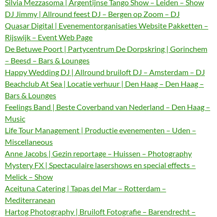
Silvia Mezzasoma | Argentijnse Tango Show – Leiden – Show
DJ Jimmy | Allround feest DJ – Bergen op Zoom – DJ
Quasar Digital | Evenementorganisaties Website Pakketten –
Rijswijk – Event Web Page
De Betuwe Poort | Partycentrum De Dorpskring | Gorinchem
– Beesd – Bars & Lounges
Happy Wedding DJ | Allround bruiloft DJ – Amsterdam – DJ
Beachclub At Sea | Locatie verhuur | Den Haag – Den Haag –
Bars & Lounges
Feelings Band | Beste Coverband van Nederland – Den Haag –
Music
Life Tour Management | Productie evenementen – Uden –
Miscellaneous
Anne Jacobs | Gezin reportage – Huissen – Photography
Mystery FX | Spectaculaire lasershows en special effects –
Melick – Show
Aceituna Catering | Tapas del Mar – Rotterdam –
Mediterranean
Hartog Photography | Bruiloft Fotografie – Barendrecht –