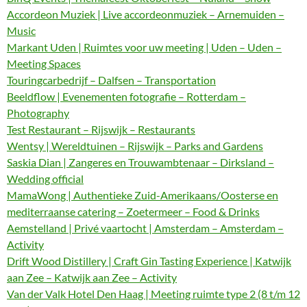
Accordeon Muziek | Live accordeonmuziek – Arnemuiden –
Music
Markant Uden | Ruimtes voor uw meeting | Uden – Uden –
Meeting Spaces
Touringcarbedrijf – Dalfsen – Transportation
Beeldflow | Evenementen fotografie – Rotterdam –
Photography
Test Restaurant – Rijswijk – Restaurants
Wentsy | Wereldtuinen – Rijswijk – Parks and Gardens
Saskia Dian | Zangeres en Trouwambtenaar – Dirksland –
Wedding official
MamaWong | Authentieke Zuid-Amerikaans/Oosterse en
mediterraanse catering – Zoetermeer – Food & Drinks
Aemstelland | Privé vaartocht | Amsterdam – Amsterdam –
Activity
Drift Wood Distillery | Craft Gin Tasting Experience | Katwijk
aan Zee – Katwijk aan Zee – Activity
Van der Valk Hotel Den Haag | Meeting ruimte type 2 (8 t/m 12