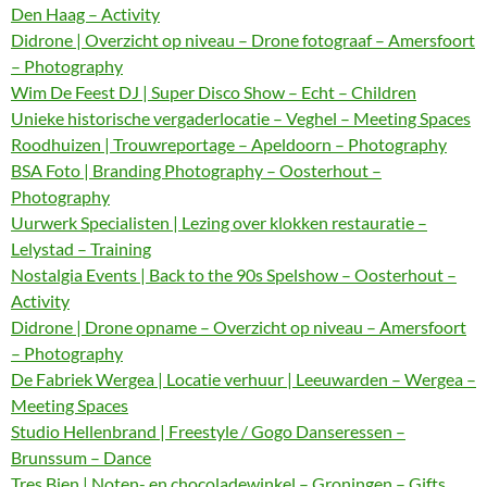
Den Haag – Activity
Didrone | Overzicht op niveau – Drone fotograaf – Amersfoort
– Photography
Wim De Feest DJ | Super Disco Show – Echt – Children
Unieke historische vergaderlocatie – Veghel – Meeting Spaces
Roodhuizen | Trouwreportage – Apeldoorn – Photography
BSA Foto | Branding Photography – Oosterhout –
Photography
Uurwerk Specialisten | Lezing over klokken restauratie –
Lelystad – Training
Nostalgia Events | Back to the 90s Spelshow – Oosterhout –
Activity
Didrone | Drone opname – Overzicht op niveau – Amersfoort
– Photography
De Fabriek Wergea | Locatie verhuur | Leeuwarden – Wergea –
Meeting Spaces
Studio Hellenbrand | Freestyle / Gogo Danseressen –
Brunssum – Dance
Tres Bien | Noten- en chocoladewinkel – Groningen – Gifts