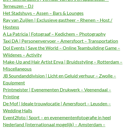
Terneuzen – DJ
Het Stadshuys – Assen – Bars & Lounges
Ray van Zuijlen | Exclusieve gastheer – Rhenen – Host /
Hostess
A La Patricia | Fotograaf – Kedichem – Photography
Taxi DA | Personenvervoer – Amersfoort – Transportation
Dol Events | Save the World – Online Teambuilding Game –
Wijdenes – Activity
Make-Up and Hair Artist Enya | Bruidsstyling – Rotterdam –
Miscellaneous
JB Soundanddivision | Licht en Geluid verhuur – Zwolle –
Equipment
Printmeister | Evenementen Drukwerk – Veenendaal –
Printing
De Mof | Ideale trouwlocatie | Amersfoort – Leusden –
Wedding Halls
Event2foto | Sport – en evenementenfotografie in heel
Nederland (internationaal mogelijk) – Amsterdam –