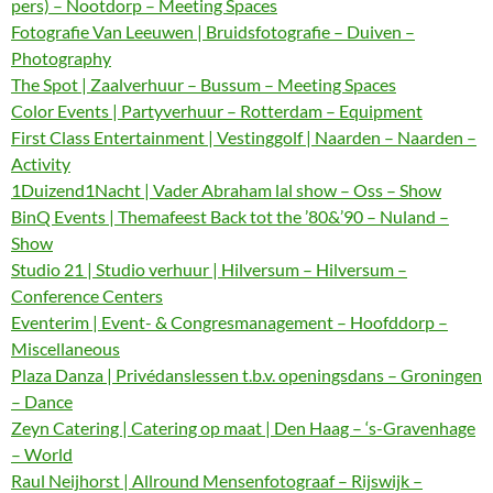
pers) – Nootdorp – Meeting Spaces
Fotografie Van Leeuwen | Bruidsfotografie – Duiven –
Photography
The Spot | Zaalverhuur – Bussum – Meeting Spaces
Color Events | Partyverhuur – Rotterdam – Equipment
First Class Entertainment | Vestinggolf | Naarden – Naarden –
Activity
1Duizend1Nacht | Vader Abraham lal show – Oss – Show
BinQ Events | Themafeest Back tot the ’80&’90 – Nuland –
Show
Studio 21 | Studio verhuur | Hilversum – Hilversum –
Conference Centers
Eventerim | Event- & Congresmanagement – Hoofddorp –
Miscellaneous
Plaza Danza | Privédanslessen t.b.v. openingsdans – Groningen
– Dance
Zeyn Catering | Catering op maat | Den Haag – ‘s-Gravenhage
– World
Raul Neijhorst | Allround Mensenfotograaf – Rijswijk –