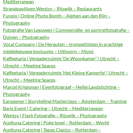
Mediterranean
Strandpaviljoen Wentsy – Rijswijk – Restaurants
Funpix | Online Photo Booth – Alphen aan den Rijn –
Photography
Fotografie Van Leeuwen | Commerciële- en portretfotografie –
Duiven – Photography
Vocal Company | De Herauten – trompettisten in prachtige
middeleeuwse kostuums – Uithoorn – Music
Kaffeetaria | Vergaderruimte ‘De Woonkamer’ | Utrecht –
Utrecht – Meeting Spaces
Kaffeetaria | Vergaderruimte ‘Het Kleine Kamertje’ | Utrecht –
Utrecht – Meeting Spaces
Marcel Krijgsman | Evenfotograaf – Heilig Landstichting –
Photography
Earopener | Storytelling Masterclass – Amsterdam – Training
Baris Event | Catering – Utrecht – Mediterranean
Wentsy | Flash Fotografie – Rijswijk – Photography
Aceituna Catering | Poke bowl – Rotterdam – World
Aceituna Catering | Tapas Clasico – Rotterdam –