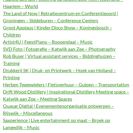
Haarlem – World
The Land of Now | Retraitecentrum en Conferentieoord |
Groningen – Siddeburen – Conference Centers
Groot Applaus | Kinder Disco Show – Koningsbosch –
Children
Artist4U | FeestPiano – Roosendaal – Music
SVD Foto | Fotografie – Katwijk aan Zee – Photography
Rob Buser | Virtual assistant services – Biddinghuizen –
Training
Drukkerij SK | Druk- en Printwerk – Hoek van Holland –
Printing
Herben Tweewielers | Fietsverhuur – Gulpen – Transportation
Drift Wood Distillery | Inspirational Distillery Meeting space –
Katwijk aan Zee – Meeting Spaces
Quasar Digital | Evenementenorganisatie ontwerpen –
Rijswijk – Miscellaneous
Saxperience | Live entertainment op maat – Broek op
Langedijk – Music