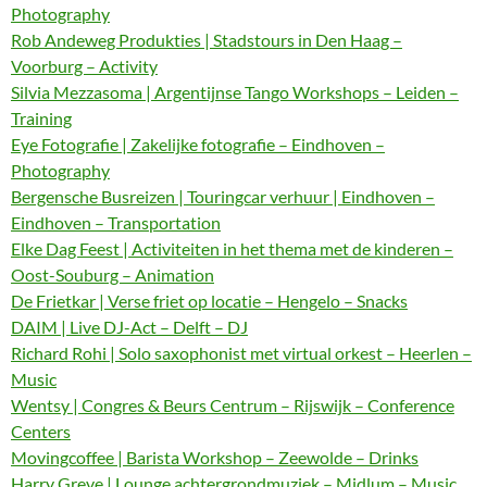
Photography
Rob Andeweg Produkties | Stadstours in Den Haag –
Voorburg – Activity
Silvia Mezzasoma | Argentijnse Tango Workshops – Leiden –
Training
Eye Fotografie | Zakelijke fotografie – Eindhoven –
Photography
Bergensche Busreizen | Touringcar verhuur | Eindhoven –
Eindhoven – Transportation
Elke Dag Feest | Activiteiten in het thema met de kinderen –
Oost-Souburg – Animation
De Frietkar | Verse friet op locatie – Hengelo – Snacks
DAIM | Live DJ-Act – Delft – DJ
Richard Rohi | Solo saxophonist met virtual orkest – Heerlen –
Music
Wentsy | Congres & Beurs Centrum – Rijswijk – Conference
Centers
Movingcoffee | Barista Workshop – Zeewolde – Drinks
Harry Greve | Lounge achtergrondmuziek – Midlum – Music