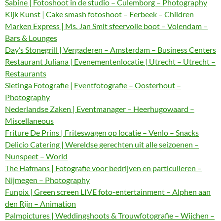
Sabine | Fotoshoot in de studio – Culemborg – Photography
Kijk Kunst | Cake smash fotoshoot – Eerbeek – Children
Marken Express | Ms. Jan Smit sfeervolle boot – Volendam –
Bars & Lounges
Day’s Stonegrill | Vergaderen – Amsterdam – Business Centers
Restaurant Juliana | Evenementenlocatie | Utrecht – Utrecht –
Restaurants
Sietinga Fotografie | Eventfotografie – Oosterhout –
Photography
Nederlandse Zaken | Eventmanager – Heerhugowaard –
Miscellaneous
Friture De Prins | Friteswagen op locatie – Venlo – Snacks
Delicio Catering | Wereldse gerechten uit alle seizoenen –
Nunspeet – World
The Hafmans | Fotografie voor bedrijven en particulieren –
Nijmegen – Photography
Funpix | Green screen LIVE foto-entertainment – Alphen aan
den Rijn – Animation
Palmpictures | Weddingshoots & Trouwfotografie – Wijchen –