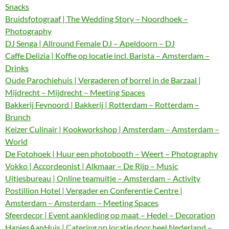
Snacks
Bruidsfotograaf | The Wedding Story – Noordhoek –
Photography
DJ Senga | Allround Female DJ – Apeldoorn – DJ
Caffe Delizia | Koffie op locatie incl. Barista – Amsterdam –
Drinks
Oude Parochiehuis | Vergaderen of borrel in de Barzaal |
Mijdrecht – Mijdrecht – Meeting Spaces
Bakkerij Feynoord | Bakkerij | Rotterdam – Rotterdam –
Brunch
Keizer Culinair | Kookworkshop | Amsterdam – Amsterdam –
World
De Fotohoek | Huur een photobooth – Weert – Photography
Vokko | Accordeonist | Alkmaar – De Rijp – Music
Uitjesbureau | Online teamuitje – Amsterdam – Activity
Postillion Hotel | Vergader en Conferentie Centre |
Amsterdam – Amsterdam – Meeting Spaces
Sfeerdecor | Event aankleding op maat – Hedel – Decoration
HapjesAanHuis | Catering op locatie door heel Nederland –