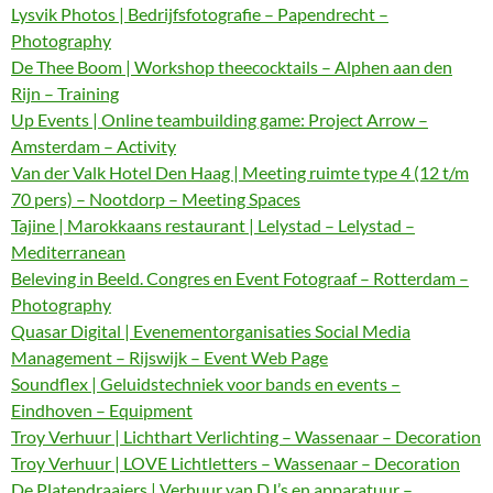
Lysvik Photos | Bedrijfsfotografie – Papendrecht –
Photography
De Thee Boom | Workshop theecocktails – Alphen aan den
Rijn – Training
Up Events | Online teambuilding game: Project Arrow –
Amsterdam – Activity
Van der Valk Hotel Den Haag | Meeting ruimte type 4 (12 t/m
70 pers) – Nootdorp – Meeting Spaces
Tajine | Marokkaans restaurant | Lelystad – Lelystad –
Mediterranean
Beleving in Beeld. Congres en Event Fotograaf – Rotterdam –
Photography
Quasar Digital | Evenementorganisaties Social Media
Management – Rijswijk – Event Web Page
Soundflex | Geluidstechniek voor bands en events –
Eindhoven – Equipment
Troy Verhuur | Lichthart Verlichting – Wassenaar – Decoration
Troy Verhuur | LOVE Lichtletters – Wassenaar – Decoration
De Platendraaiers | Verhuur van DJ’s en apparatuur –