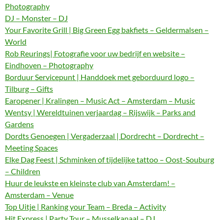
Photography
DJ – Monster – DJ
Your Favorite Grill | Big Green Egg bakfiets – Geldermalsen –
World
Rob Reurings| Fotografie voor uw bedrijf en website –
Eindhoven – Photography
Borduur Servicepunt | Handdoek met geborduurd logo –
Tilburg – Gifts
Earopener | Kralingen – Music Act – Amsterdam – Music
Wentsy | Wereldtuinen verjaardag – Rijswijk – Parks and
Gardens
Dordts Genoegen | Vergaderzaal | Dordrecht – Dordrecht –
Meeting Spaces
Elke Dag Feest | Schminken of tijdelijke tattoo – Oost-Souburg
– Children
Huur de leukste en kleinste club van Amsterdam! –
Amsterdam – Venue
Top Uitje | Ranking your Team – Breda – Activity
Hit Express | Party Tour – Musselkanaal – DJ