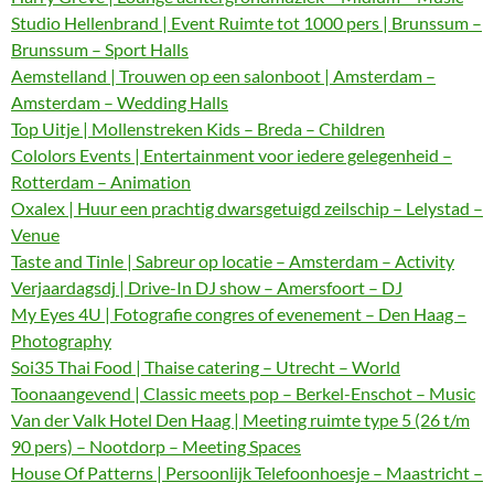
Studio Hellenbrand | Event Ruimte tot 1000 pers | Brunssum –
Brunssum – Sport Halls
Aemstelland | Trouwen op een salonboot | Amsterdam –
Amsterdam – Wedding Halls
Top Uitje | Mollenstreken Kids – Breda – Children
Cololors Events | Entertainment voor iedere gelegenheid –
Rotterdam – Animation
Oxalex | Huur een prachtig dwarsgetuigd zeilschip – Lelystad –
Venue
Taste and Tinle | Sabreur op locatie – Amsterdam – Activity
Verjaardagsdj | Drive-In DJ show – Amersfoort – DJ
My Eyes 4U | Fotografie congres of evenement – Den Haag –
Photography
Soi35 Thai Food | Thaise catering – Utrecht – World
Toonaangevend | Classic meets pop – Berkel-Enschot – Music
Van der Valk Hotel Den Haag | Meeting ruimte type 5 (26 t/m
90 pers) – Nootdorp – Meeting Spaces
House Of Patterns | Persoonlijk Telefoonhoesje – Maastricht –