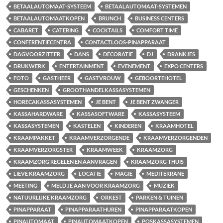
BETAALAUTOMAAT-SYSTEEM
BETAALAUTOMAAT-SYSTEMEN
BETAALAUTOMAATKOPEN
BRUNCH
BUSINESS CENTERS
CABARET
CATERING
COCKTAILS
COMFORT TIME
CONFERENTIECENTRA
CONTACTLOOS-PINAPPARAAT
DAGVOORZITTER
DANS
DECORATIE
DJ
DRANKJES
DRUKWERK
ENTERTAINMENT
EVENEMENT
EXPO CENTERS
FOTO
GASTHEER
GASTVROUW
GEBOORTEHOTEL
GESCHENKEN
GROOTHANDELKASSASYSTEMEN
HORECAKASSASYSTEMEN
JE BENT
JE BENT ZWANGER
KASSAHARDWARE
KASSASOFTWARE
KASSASYSTEEM
KASSASYSTEMEN
KASTELEN
KINDEREN
KRAAMHOTEL
KRAAMPAKKET
KRAAMVERZORGENDE
KRAAMVERZORGENDEN
KRAAMVERZORGSTER
KRAAMWEEK
KRAAMZORG
KRAAMZORG REGELEN EN AANVRAGEN
KRAAMZORG THUIS
LIEVE KRAAMZORG
LOCATIE
MAGIE
MEDITERRANE
MEETING
MELD JE AAN VOOR KRAAMZORG
MUZIEK
NATUURLIJKE KRAAMZORG
ORKEST
PARKEN & TUINEN
PINAPPARAAT
PINAPPARAATHUREN
PINAPPARAATKOPEN
PINAUTOMAAT
PINAUTOMAATKOPEN
POSKASSASYSTEMEN