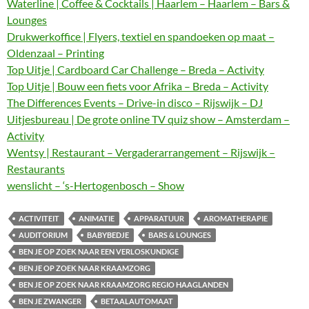
Waterline | Coffee & Cocktails | Haarlem – Haarlem – Bars &
Lounges
Drukwerkoffice | Flyers, textiel en spandoeken op maat –
Oldenzaal – Printing
Top Uitje | Cardboard Car Challenge – Breda – Activity
Top Uitje | Bouw een fiets voor Afrika – Breda – Activity
The Differences Events – Drive-in disco – Rijswijk – DJ
Uitjesbureau | De grote online TV quiz show – Amsterdam –
Activity
Wentsy | Restaurant – Vergaderarrangement – Rijswijk –
Restaurants
wenslicht – ‘s-Hertogenbosch – Show
ACTIVITEIT
ANIMATIE
APPARATUUR
AROMATHERAPIE
AUDITORIUM
BABYBEDJE
BARS & LOUNGES
BEN JE OP ZOEK NAAR EEN VERLOSKUNDIGE
BEN JE OP ZOEK NAAR KRAAMZORG
BEN JE OP ZOEK NAAR KRAAMZORG REGIO HAAGLANDEN
BEN JE ZWANGER
BETAALAUTOMAAT