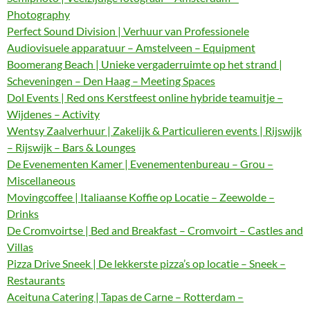
Photography
Perfect Sound Division | Verhuur van Professionele
Audiovisuele apparatuur – Amstelveen – Equipment
Boomerang Beach | Unieke vergaderruimte op het strand |
Scheveningen – Den Haag – Meeting Spaces
Dol Events | Red ons Kerstfeest online hybride teamuitje –
Wijdenes – Activity
Wentsy Zaalverhuur | Zakelijk & Particulieren events | Rijswijk
– Rijswijk – Bars & Lounges
De Evenementen Kamer | Evenementenbureau – Grou –
Miscellaneous
Movingcoffee | Italiaanse Koffie op Locatie – Zeewolde –
Drinks
De Cromvoirtse | Bed and Breakfast – Cromvoirt – Castles and
Villas
Pizza Drive Sneek | De lekkerste pizza’s op locatie – Sneek –
Restaurants
Aceituna Catering | Tapas de Carne – Rotterdam –