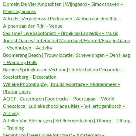
Domein De Vier Ambachten | Wijngaard – Simonshaven –
Meeting Spaces
Alfreds | Vergaderzaal Parkkamer | Alphen aan den Rijn –
Alphen aan den Rijn – Venue
Saxisme | Live Saxofonist! – Broek op Langedijk – Music
Tourist Games | Interactief Moordspel/Hunted/Escape Game
– Veenhuizen – Activity
Boomerang Beach | Trouw locatie | Scheveningen – Den Haag
– Wedding Halls
Barnies Springkussen Verhuur | Unieke ballon Decoratie –
Soesterberg – Decoration
Willeke Photography | Bruidsreportage – Middenmeer –
Photography
AOCF | Catering en Foodtrucks – Poortugaal – World
Chocoloca | Ludieke chocolade uitjes – ‘s-Hertogenbosch –
Activity
Altelier Van Biesbergen | Schilderworkshop | Tilburg – Tilburg
– Training
Semiphoto | Veelzijdige fotograaf – Amsterdam –