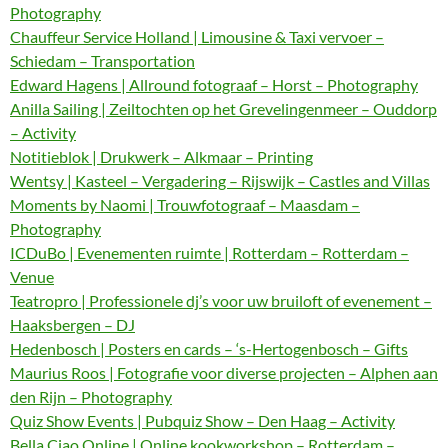
Photography
Chauffeur Service Holland | Limousine & Taxi vervoer –
Schiedam – Transportation
Edward Hagens | Allround fotograaf – Horst – Photography
Anilla Sailing | Zeiltochten op het Grevelingenmeer – Ouddorp
– Activity
Notitieblok | Drukwerk – Alkmaar – Printing
Wentsy | Kasteel – Vergadering – Rijswijk – Castles and Villas
Moments by Naomi | Trouwfotograaf – Maasdam –
Photography
ICDuBo | Evenementen ruimte | Rotterdam – Rotterdam –
Venue
Teatropro | Professionele dj’s voor uw bruiloft of evenement –
Haaksbergen – DJ
Hedenbosch | Posters en cards – ‘s-Hertogenbosch – Gifts
Maurius Roos | Fotografie voor diverse projecten – Alphen aan
den Rijn – Photography
Quiz Show Events | Pubquiz Show – Den Haag – Activity
Bella Ciao Online | Online kookworkshop – Rotterdam –