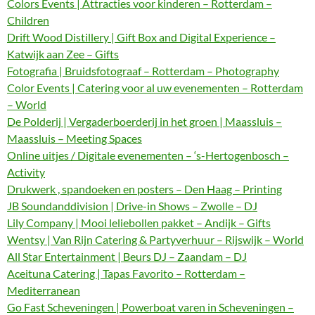
Colors Events | Attracties voor kinderen – Rotterdam –
Children
Drift Wood Distillery | Gift Box and Digital Experience –
Katwijk aan Zee – Gifts
Fotografia | Bruidsfotograaf – Rotterdam – Photography
Color Events | Catering voor al uw evenementen – Rotterdam
– World
De Polderij | Vergaderboerderij in het groen | Maassluis –
Maassluis – Meeting Spaces
Online uitjes / Digitale evenementen – ‘s-Hertogenbosch –
Activity
Drukwerk , spandoeken en posters – Den Haag – Printing
JB Soundanddivision | Drive-in Shows – Zwolle – DJ
Lily Company | Mooi leliebollen pakket – Andijk – Gifts
Wentsy | Van Rijn Catering & Partyverhuur – Rijswijk – World
All Star Entertainment | Beurs DJ – Zaandam – DJ
Aceituna Catering | Tapas Favorito – Rotterdam –
Mediterranean
Go Fast Scheveningen | Powerboat varen in Scheveningen –