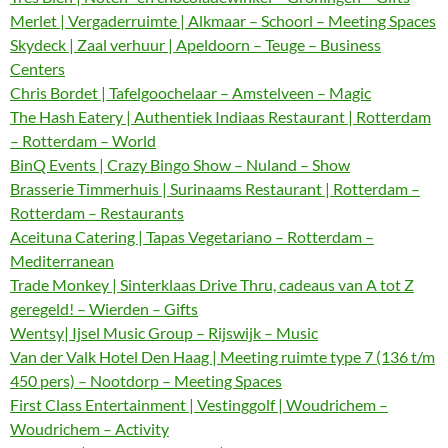
Merlet | Vergaderruimte | Alkmaar – Schoorl – Meeting Spaces
Skydeck | Zaal verhuur | Apeldoorn – Teuge – Business
Centers
Chris Bordet | Tafelgoochelaar – Amstelveen – Magic
The Hash Eatery | Authentiek Indiaas Restaurant | Rotterdam
– Rotterdam – World
BinQ Events | Crazy Bingo Show – Nuland – Show
Brasserie Timmerhuis | Surinaams Restaurant | Rotterdam –
Rotterdam – Restaurants
Aceituna Catering | Tapas Vegetariano – Rotterdam –
Mediterranean
Trade Monkey | Sinterklaas Drive Thru, cadeaus van A tot Z
geregeld! – Wierden – Gifts
Wentsy| Ijsel Music Group – Rijswijk – Music
Van der Valk Hotel Den Haag | Meeting ruimte type 7 (136 t/m
450 pers) – Nootdorp – Meeting Spaces
First Class Entertainment | Vestinggolf | Woudrichem –
Woudrichem – Activity