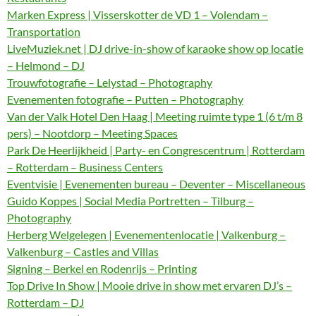
Marken Express | Visserskotter de VD 1 – Volendam –
Transportation
LiveMuziek.net | DJ drive-in-show of karaoke show op locatie
– Helmond – DJ
Trouwfotografie – Lelystad – Photography
Evenementen fotografie – Putten – Photography
Van der Valk Hotel Den Haag | Meeting ruimte type 1 (6 t/m 8
pers) – Nootdorp – Meeting Spaces
Park De Heerlijkheid | Party- en Congrescentrum | Rotterdam
– Rotterdam – Business Centers
Eventvisie | Evenementen bureau – Deventer – Miscellaneous
Guido Koppes | Social Media Portretten – Tilburg –
Photography
Herberg Welgelegen | Evenementenlocatie | Valkenburg –
Valkenburg – Castles and Villas
Signing – Berkel en Rodenrijs – Printing
Top Drive In Show | Mooie drive in show met ervaren DJ’s –
Rotterdam – DJ