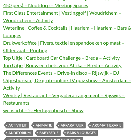
450 pers) – Nootdorp – Meeting Spaces
First Class Entertainment | Vestinggolf | Woudrichem –
Woudrichem – Activity
Waterline | Coffee & Cocktails | Haarlem – Haarlem – Bars &
Lounges
Drukwerkoffice | Flyers, textiel en spandoeken op maat –
Oldenzaal – Printing
Top Uitje | Cardboard Car Challenge – Breda – Activity
Top Uitje | Bouw een fiets voor Afrika – Breda – Activity
The Differences Events – Drive-in disco – Rijswijk – DJ
Uitjesbureau | De grote online TV quiz show – Amsterdam –
Activity
Wentsy | Restaurant – Vergaderarrangement – Rijswijk –
Restaurants
wenslicht – ‘s-Hertogenbosch – Show
ACTIVITEIT
ANIMATIE
APPARATUUR
AROMATHERAPIE
AUDITORIUM
BABYBEDJE
BARS & LOUNGES