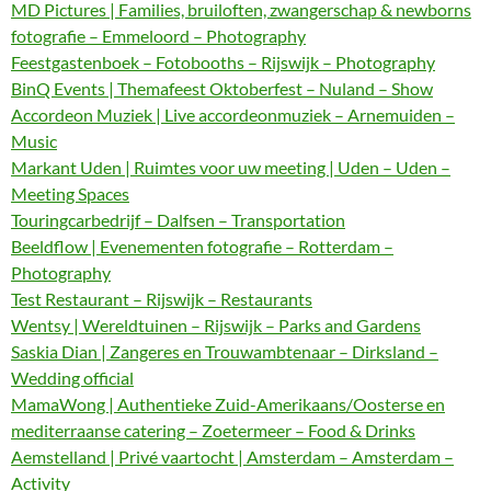
MD Pictures | Families, bruiloften, zwangerschap & newborns
fotografie – Emmeloord – Photography
Feestgastenboek – Fotobooths – Rijswijk – Photography
BinQ Events | Themafeest Oktoberfest – Nuland – Show
Accordeon Muziek | Live accordeonmuziek – Arnemuiden –
Music
Markant Uden | Ruimtes voor uw meeting | Uden – Uden –
Meeting Spaces
Touringcarbedrijf – Dalfsen – Transportation
Beeldflow | Evenementen fotografie – Rotterdam –
Photography
Test Restaurant – Rijswijk – Restaurants
Wentsy | Wereldtuinen – Rijswijk – Parks and Gardens
Saskia Dian | Zangeres en Trouwambtenaar – Dirksland –
Wedding official
MamaWong | Authentieke Zuid-Amerikaans/Oosterse en
mediterraanse catering – Zoetermeer – Food & Drinks
Aemstelland | Privé vaartocht | Amsterdam – Amsterdam –
Activity