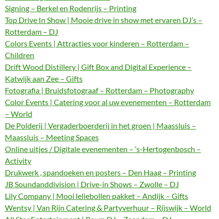
Signing – Berkel en Rodenrijs – Printing
Top Drive In Show | Mooie drive in show met ervaren DJ’s –
Rotterdam – DJ
Colors Events | Attracties voor kinderen – Rotterdam –
Children
Drift Wood Distillery | Gift Box and Digital Experience –
Katwijk aan Zee – Gifts
Fotografia | Bruidsfotograaf – Rotterdam – Photography
Color Events | Catering voor al uw evenementen – Rotterdam
– World
De Polderij | Vergaderboerderij in het groen | Maassluis –
Maassluis – Meeting Spaces
Online uitjes / Digitale evenementen – ‘s-Hertogenbosch –
Activity
Drukwerk , spandoeken en posters – Den Haag – Printing
JB Soundanddivision | Drive-in Shows – Zwolle – DJ
Lily Company | Mooi leliebollen pakket – Andijk – Gifts
Wentsy | Van Rijn Catering & Partyverhuur – Rijswijk – World