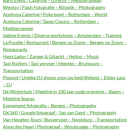
Baris Event | Catering – Utrecht – Mediterranean
Wentsy | Flash Fotografie – Rijswijk – Photography
Aceituna Catering | Poke bowl – Rotterdam – World
Aceituna Catering | Tapas Clasico – Rotterdam –
Mediterranean
Sabine Events | Diverse workshops – Amsterdam – Training
La Pucelle | Restaurant | Bergen op Zoom – Bergen op Zoom –
Restaurants
Hans Laduc | Zanger & Gitarist – Heiloo – Music
Taxi Ruijters | Taxi vervoer | Heerlen – Brunssum –
Transportation
Psound | Unieke DJ shows voor uw bedrijfsfeest – Etten-Leur
– DJ
De Wintertuin | Meeting in 100 jaar oude oranjerie – Baarn –
Meeting Spaces
Evenement fotografie – Bergen – Photography
DK360 | Google fotograaf – Sas van Gent – Photography
Van Heugten Tours | Busvervoer – Nootdorp – Transportation
Anne den Haan | Photograaf – Woubrugge – Photography