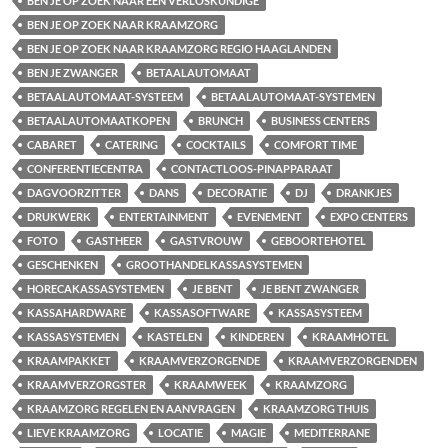
BEN JE OP ZOEK NAAR EEN VERLOSKUNDIGE
BEN JE OP ZOEK NAAR KRAAMZORG
BEN JE OP ZOEK NAAR KRAAMZORG REGIO HAAGLANDEN
BEN JE ZWANGER
BETAALAUTOMAAT
BETAALAUTOMAAT-SYSTEEM
BETAALAUTOMAAT-SYSTEMEN
BETAALAUTOMAATKOPEN
BRUNCH
BUSINESS CENTERS
CABARET
CATERING
COCKTAILS
COMFORT TIME
CONFERENTIECENTRA
CONTACTLOOS-PINAPPARAAT
DAGVOORZITTER
DANS
DECORATIE
DJ
DRANKJES
DRUKWERK
ENTERTAINMENT
EVENEMENT
EXPO CENTERS
FOTO
GASTHEER
GASTVROUW
GEBOORTEHOTEL
GESCHENKEN
GROOTHANDELKASSASYSTEMEN
HORECAKASSASYSTEMEN
JE BENT
JE BENT ZWANGER
KASSAHARDWARE
KASSASOFTWARE
KASSASYSTEEM
KASSASYSTEMEN
KASTELEN
KINDEREN
KRAAMHOTEL
KRAAMPAKKET
KRAAMVERZORGENDE
KRAAMVERZORGENDEN
KRAAMVERZORGSTER
KRAAMWEEK
KRAAMZORG
KRAAMZORG REGELEN EN AANVRAGEN
KRAAMZORG THUIS
LIEVE KRAAMZORG
LOCATIE
MAGIE
MEDITERRANE