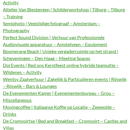
Activity
Altelier Van Biesbergen | Schilderworkshop | Tilburg – Tilburg
– Training
Semiphoto | Veelzijdige fotograaf – Amsterdam –
Photography
Perfect Sound Division | Verhuur van Professionele
Audiovisuele apparatuur – Amstelveen – Equipment
Boomerang Beach | Unieke vergaderruimte op het strand |
Scheveningen – Den Haag – Meeting Spaces
Dol Events | Red ons Kerstfeest online hybride teamuitje –
Wijdenes – Activity
Wentsy Zaalverhuur | Zakelijk & Particulieren events | Rijswijk
– Rijswijk – Bars & Lounges
De Evenementen Kamer | Evenementenbureau – Grou –
Miscellaneous
Movingcoffee | Italiaanse Koffie op Locatie – Zeewolde –
Drinks
De Cromvoirtse | Bed and Breakfast – Cromvoirt – Castles and
Villas