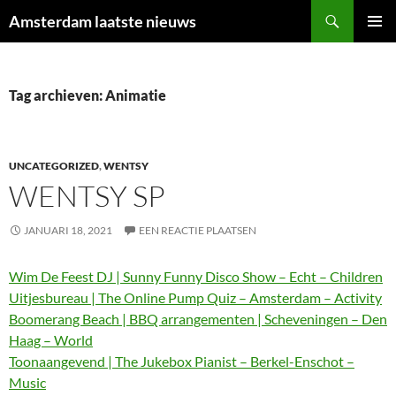
Ga
Zoeken
Amsterdam laatste nieuws
naar
PRIMAI
de
MENU
inhoud
Tag archieven: Animatie
UNCATEGORIZED
,
WENTSY
WENTSY SP
JANUARI 18, 2021
EEN REACTIE PLAATSEN
Wim De Feest DJ | Sunny Funny Disco Show – Echt – Children
Uitjesbureau | The Online Pump Quiz – Amsterdam – Activity
Boomerang Beach | BBQ arrangementen | Scheveningen – Den
Haag – World
Toonaangevend | The Jukebox Pianist – Berkel-Enschot –
Music