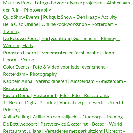
Maurius Roos | Fotografie voor diverse projecten – Alphen aan
den Rijn – Photography
Quiz Show Events | Pubquiz Show – Den Haag – Activity
Bella Ciao Online | Online kookworkshop – Rotterdam –
Training
De Betuwe Poort | Partycentrum | Gorinchem – Rhenoy –
Wedding Halls
Proosten Hoorn | Evenementen en feest locatie | Hoorn –
Hoorn – Venue
Color Events | Foto & Video voor ieder evenement –
Rotterdam – Photography
Kapitein Anna | Varend dineren | Amsterdam – Amsterdam –
Restaurants
Fusion Dome | Restaurant | Ede – Ede – Restaurants
TT Repro | Digital Printing | Voor al uw print werk – Utrecht –
Printing
Anilla Sailing | Zeilles op een zeiljacht – Ouddorp – Training
De Betuwepoort | Partyservice & catering – Beesd – World
Restaurant Juliana | Vergaderen met parkuitzicht | Utrecht –