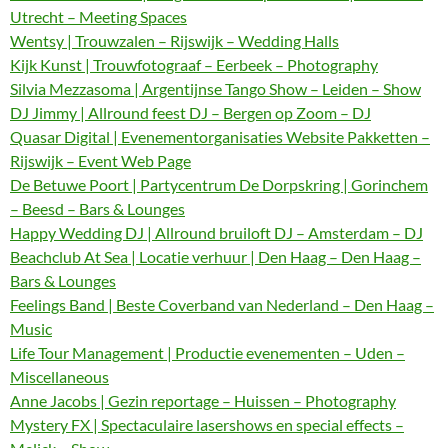
Utrecht – Meeting Spaces
Wentsy | Trouwzalen – Rijswijk – Wedding Halls
Kijk Kunst | Trouwfotograaf – Eerbeek – Photography
Silvia Mezzasoma | Argentijnse Tango Show – Leiden – Show
DJ Jimmy | Allround feest DJ – Bergen op Zoom – DJ
Quasar Digital | Evenementorganisaties Website Pakketten –
Rijswijk – Event Web Page
De Betuwe Poort | Partycentrum De Dorpskring | Gorinchem
– Beesd – Bars & Lounges
Happy Wedding DJ | Allround bruiloft DJ – Amsterdam – DJ
Beachclub At Sea | Locatie verhuur | Den Haag – Den Haag –
Bars & Lounges
Feelings Band | Beste Coverband van Nederland – Den Haag –
Music
Life Tour Management | Productie evenementen – Uden –
Miscellaneous
Anne Jacobs | Gezin reportage – Huissen – Photography
Mystery FX | Spectaculaire lasershows en special effects –