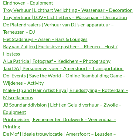
Eindhoven – Equipment
Troy Verhuur | Lichthart Verlichting – Wassenaar – Decoration
Troy Verhuur | LOVE Lichtletters – Wassenaar – Decoration
De Platendraaiers | Verhuur van DJ’s en apparatuur –
Terneuzen – DJ
Het Stadshuys – Assen – Bars & Lounges
Ray van Zuijlen | Exclusieve gastheer – Rhenen – Host /
Hostess
A La Patricia | Fotograaf – Kedichem – Photography
Taxi DA | Personenvervoer – Amersfoort – Transportation
Dol Events | Save the World – Online Teambuilding Game –
Wijdenes – Activity
Make-Up and Hair Artist Enya | Bruidsstyling – Rotterdam –
Miscellaneous
JB Soundanddivision | Licht en Geluid verhuur – Zwolle –
Equipment
Printmeister | Evenementen Drukwerk – Veenendaal –
Printing
De Mof | Ideale trouwlocatie | Amersfoort – Leusden –