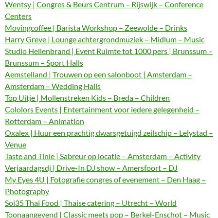
Wentsy | Congres & Beurs Centrum – Rijswijk – Conference
Centers
Movingcoffee | Barista Workshop – Zeewolde – Drinks
Harry Greve | Lounge achtergrondmuziek – Midlum – Music
Studio Hellenbrand | Event Ruimte tot 1000 pers | Brunssum –
Brunssum – Sport Halls
Aemstelland | Trouwen op een salonboot | Amsterdam –
Amsterdam – Wedding Halls
Top Uitje | Mollenstreken Kids – Breda – Children
Cololors Events | Entertainment voor iedere gelegenheid –
Rotterdam – Animation
Oxalex | Huur een prachtig dwarsgetuigd zeilschip – Lelystad –
Venue
Taste and Tinle | Sabreur op locatie – Amsterdam – Activity
Verjaardagsdj | Drive-In DJ show – Amersfoort – DJ
My Eyes 4U | Fotografie congres of evenement – Den Haag –
Photography
Soi35 Thai Food | Thaise catering – Utrecht – World
Toonaangevend | Classic meets pop – Berkel-Enschot – Music