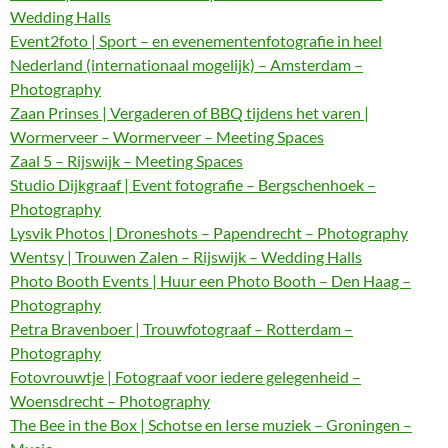
Wedding Halls
Event2foto | Sport – en evenementenfotografie in heel
Nederland (internationaal mogelijk) – Amsterdam –
Photography
Zaan Prinses | Vergaderen of BBQ tijdens het varen |
Wormerveer – Wormerveer – Meeting Spaces
Zaal 5 – Rijswijk – Meeting Spaces
Studio Dijkgraaf | Event fotografie – Bergschenhoek –
Photography
Lysvik Photos | Droneshots – Papendrecht – Photography
Wentsy | Trouwen Zalen – Rijswijk – Wedding Halls
Photo Booth Events | Huur een Photo Booth – Den Haag –
Photography
Petra Bravenboer | Trouwfotograaf – Rotterdam –
Photography
Fotovrouwtje | Fotograaf voor iedere gelegenheid –
Woensdrecht – Photography
The Bee in the Box | Schotse en Ierse muziek – Groningen –