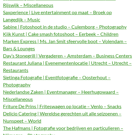
Rijswijk – Miscellaneous
Saxperience | Live entertainment op maat – Broek op
Langedijk – Music
Sabine | Fotoshoot in de studio – Culemborg – Photography
Kijk Kunst | Cake smash fotoshoot – Eerbeek – Children
Marken Express | Ms. Jan Smit sfeervolle boot – Volendam –
Bars & Lounges
Day’s Stonegrill | Vergaderen – Amsterdam – Business Centers
Restaurant Juliana | Evenementenlocatie | Utrecht – Utrecht –
Restaurants
Sietinga Fotografie | Eventfotografie – Oosterhout –
Photography
Nederlandse Zaken | Eventmanager – Heerhugowaard –
Miscellaneous
Friture De Prins | Friteswagen op locatie – Venlo – Snacks
Delicio Catering | Wereldse gerechten uit alle seizoenen –
Nunspeet – World
The Hafmans | Fotografie voor bedrijven en particulieren –