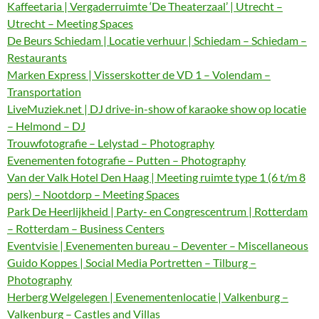
Kaffeetaria | Vergaderruimte ‘De Theaterzaal’ | Utrecht –
Utrecht – Meeting Spaces
De Beurs Schiedam | Locatie verhuur | Schiedam – Schiedam –
Restaurants
Marken Express | Visserskotter de VD 1 – Volendam –
Transportation
LiveMuziek.net | DJ drive-in-show of karaoke show op locatie
– Helmond – DJ
Trouwfotografie – Lelystad – Photography
Evenementen fotografie – Putten – Photography
Van der Valk Hotel Den Haag | Meeting ruimte type 1 (6 t/m 8
pers) – Nootdorp – Meeting Spaces
Park De Heerlijkheid | Party- en Congrescentrum | Rotterdam
– Rotterdam – Business Centers
Eventvisie | Evenementen bureau – Deventer – Miscellaneous
Guido Koppes | Social Media Portretten – Tilburg –
Photography
Herberg Welgelegen | Evenementenlocatie | Valkenburg –
Valkenburg – Castles and Villas