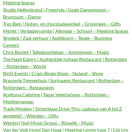
Meeting Spaces
Studio Hellenbrand | Freestyle / Gogo Danseressen –
Brunssum – Dance
Tres Bien | Noten- en chocoladewinkel – Groningen – Gifts
Merlet | Vergaderruimte | Alkmaar – Schoorl – Meeting Spaces
Skydeck | Zaal verhuur | Apeldoorn – Teuge – Business
Centers
Chris Bordet | Tafelgoochelaar – Amstelveen – Magic
The Hash Eatery | Authentiek Indiaas Restaurant | Rotterdam
– Rotterdam – World
BinQ Events | Crazy Bingo Show – Nuland – Show
Brasserie Timmerhuis | Surinaams Restaurant | Rotterdam –
Rotterdam – Restaurants
Aceituna Catering | Tapas Vegetariano – Rotterdam –
Mediterranean
Trade Monkey | Sinterklaas Drive Thru, cadeaus van A tot Z
geregeld! – Wierden – Gifts
Wentsy| Ijsel Music Group – Rijswijk – Music
Van der Valk Hotel Den Haag | Meeting ruimte type 7 (136 t/m