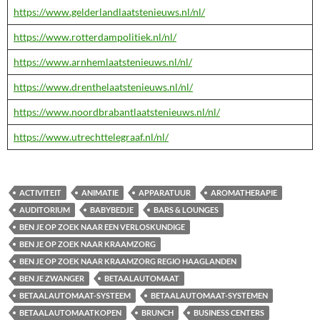
https://www.gelderlandlaatstenieuws.nl/nl/
https://www.rotterdampolitiek.nl/nl/
https://www.arnhemlaatstenieuws.nl/nl/
https://www.drenthelaatstenieuws.nl/nl/
https://www.noordbrabantlaatstenieuws.nl/nl/
https://www.utrechttelegraaf.nl/nl/
ACTIVITEIT
ANIMATIE
APPARATUUR
AROMATHERAPIE
AUDITORIUM
BABYBEDJE
BARS & LOUNGES
BEN JE OP ZOEK NAAR EEN VERLOSKUNDIGE
BEN JE OP ZOEK NAAR KRAAMZORG
BEN JE OP ZOEK NAAR KRAAMZORG REGIO HAAGLANDEN
BEN JE ZWANGER
BETAALAUTOMAAT
BETAALAUTOMAAT-SYSTEEM
BETAALAUTOMAAT-SYSTEMEN
BETAALAUTOMAATKOPEN
BRUNCH
BUSINESS CENTERS