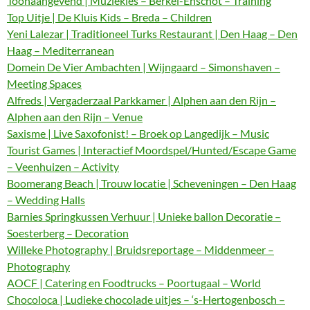
Toonaangevend | Muziekles – Berkel-Enschot – Training
Top Uitje | De Kluis Kids – Breda – Children
Yeni Lalezar | Traditioneel Turks Restaurant | Den Haag – Den
Haag – Mediterranean
Domein De Vier Ambachten | Wijngaard – Simonshaven –
Meeting Spaces
Alfreds | Vergaderzaal Parkkamer | Alphen aan den Rijn –
Alphen aan den Rijn – Venue
Saxisme | Live Saxofonist! – Broek op Langedijk – Music
Tourist Games | Interactief Moordspel/Hunted/Escape Game
– Veenhuizen – Activity
Boomerang Beach | Trouw locatie | Scheveningen – Den Haag
– Wedding Halls
Barnies Springkussen Verhuur | Unieke ballon Decoratie –
Soesterberg – Decoration
Willeke Photography | Bruidsreportage – Middenmeer –
Photography
AOCF | Catering en Foodtrucks – Poortugaal – World
Chocoloca | Ludieke chocolade uitjes – ‘s-Hertogenbosch –