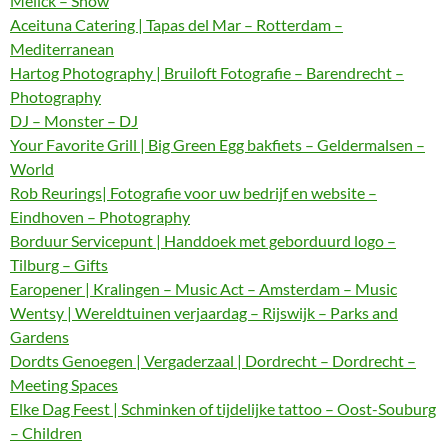
Melick – Show
Aceituna Catering | Tapas del Mar – Rotterdam –
Mediterranean
Hartog Photography | Bruiloft Fotografie – Barendrecht –
Photography
DJ – Monster – DJ
Your Favorite Grill | Big Green Egg bakfiets – Geldermalsen –
World
Rob Reurings| Fotografie voor uw bedrijf en website –
Eindhoven – Photography
Borduur Servicepunt | Handdoek met geborduurd logo –
Tilburg – Gifts
Earopener | Kralingen – Music Act – Amsterdam – Music
Wentsy | Wereldtuinen verjaardag – Rijswijk – Parks and
Gardens
Dordts Genoegen | Vergaderzaal | Dordrecht – Dordrecht –
Meeting Spaces
Elke Dag Feest | Schminken of tijdelijke tattoo – Oost-Souburg
– Children