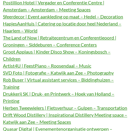
Postillion Hotel | Vergader en Conferentie Centre |
Amsterdam – Amsterdam – Meeting Spaces
Sfeerdecor | Event aankleding op maat – Hedel – Decoration
HapjesAanHuis | Catering op locatie door heel Nederland –
Haarlem – World
The Land of Now | Retraitecentrum en Conferentieoord |
Groningen – Siddeburen – Conference Centers
Groot Applaus | Kinder Disco Show – Koningsbosch –
Children
Artist4U | FeestPiano – Roosendaal – Music
SVD Foto | Fotografie – Katwijk aan Zee – Photography
Rob Buser | Virtual assistant services – Biddinghuizen –
Training
Drukkerij SK | Druk- en Printwerk – Hoek van Holland –
Printing
Herben Tweewielers | Fietsverhuur – Gulpen – Transportation
Drift Wood Distillery | Inspirational Distillery Meeting space –
Katwijk aan Zee – Meeting Spaces
Quasar Digital | Evenementenorganisatie ontwerpen –