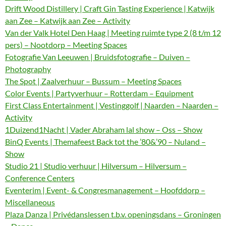
Drift Wood Distillery | Craft Gin Tasting Experience | Katwijk
aan Zee – Katwijk aan Zee – Activity
Van der Valk Hotel Den Haag | Meeting ruimte type 2 (8 t/m 12
pers) – Nootdorp – Meeting Spaces
Fotografie Van Leeuwen | Bruidsfotografie – Duiven –
Photography
The Spot | Zaalverhuur – Bussum – Meeting Spaces
Color Events | Partyverhuur – Rotterdam – Equipment
First Class Entertainment | Vestinggolf | Naarden – Naarden –
Activity
1Duizend1Nacht | Vader Abraham lal show – Oss – Show
BinQ Events | Themafeest Back tot the ’80&’90 – Nuland –
Show
Studio 21 | Studio verhuur | Hilversum – Hilversum –
Conference Centers
Eventerim | Event- & Congresmanagement – Hoofddorp –
Miscellaneous
Plaza Danza | Privédanslessen t.b.v. openingsdans – Groningen