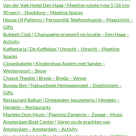
Van der Valk Hotel Den Haag | Meeting ruimte type 5 (26 t/m
90 pers) – Nootdorp – Meeting Spaces
House Of Patterns | Persoonlijk Telefoonhoesje – Maastricht –
Gifts
Bubbels Club | Champagne proeverij op locatie – Den Haag –
Activity
Kaffeetaria | De Koffiebar | Utrecht – Utrecht – Meeting
Spaces
Clownbabello | Kindershow Anders met Sander –
Westervoort – Show
Chassé Theater | Breda – Breda – Venue
Bureau Ben | Natuurboek Heimweevogel – Doetinchem –
Gifts
Restaurant Balkan | Driegangen-keuzemenu | Hengelo –
Hengelo – Restaurants
Marieke Duin Music | Pianiste/Zangeres – Zwaag – Music
Amsterdam Boat Center | Varen op de grachten van
Amsterdam – Amsterdam – Activity