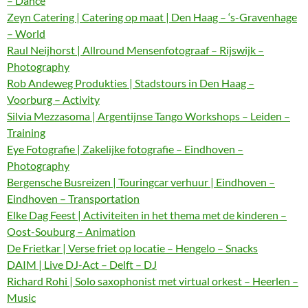
– Dance
Zeyn Catering | Catering op maat | Den Haag – ‘s-Gravenhage
– World
Raul Neijhorst | Allround Mensenfotograaf – Rijswijk –
Photography
Rob Andeweg Produkties | Stadstours in Den Haag –
Voorburg – Activity
Silvia Mezzasoma | Argentijnse Tango Workshops – Leiden –
Training
Eye Fotografie | Zakelijke fotografie – Eindhoven –
Photography
Bergensche Busreizen | Touringcar verhuur | Eindhoven –
Eindhoven – Transportation
Elke Dag Feest | Activiteiten in het thema met de kinderen –
Oost-Souburg – Animation
De Frietkar | Verse friet op locatie – Hengelo – Snacks
DAIM | Live DJ-Act – Delft – DJ
Richard Rohi | Solo saxophonist met virtual orkest – Heerlen –
Music