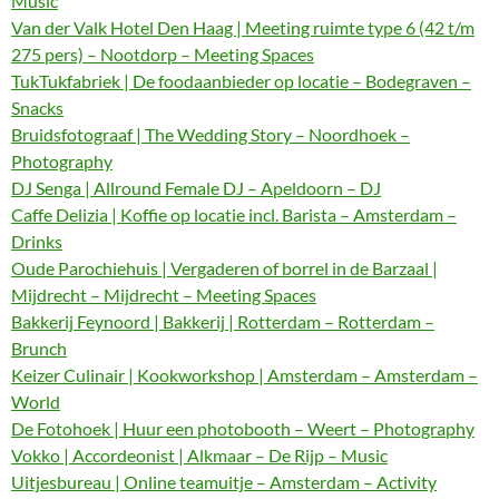
Music
Van der Valk Hotel Den Haag | Meeting ruimte type 6 (42 t/m
275 pers) – Nootdorp – Meeting Spaces
TukTukfabriek | De foodaanbieder op locatie – Bodegraven –
Snacks
Bruidsfotograaf | The Wedding Story – Noordhoek –
Photography
DJ Senga | Allround Female DJ – Apeldoorn – DJ
Caffe Delizia | Koffie op locatie incl. Barista – Amsterdam –
Drinks
Oude Parochiehuis | Vergaderen of borrel in de Barzaal |
Mijdrecht – Mijdrecht – Meeting Spaces
Bakkerij Feynoord | Bakkerij | Rotterdam – Rotterdam –
Brunch
Keizer Culinair | Kookworkshop | Amsterdam – Amsterdam –
World
De Fotohoek | Huur een photobooth – Weert – Photography
Vokko | Accordeonist | Alkmaar – De Rijp – Music
Uitjesbureau | Online teamuitje – Amsterdam – Activity