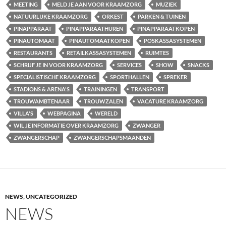
MEETING
MELD JE AAN VOOR KRAAMZORG
MUZIEK
NATUURLIJKE KRAAMZORG
ORKEST
PARKEN & TUINEN
PINAPPARAAT
PINAPPARAATHUREN
PINAPPARAATKOPEN
PINAUTOMAAT
PINAUTOMAATKOPEN
POSKASSASYSTEMEN
RESTAURANTS
RETAILKASSASYSTEMEN
RUIMTES
SCHRIJF JE IN VOOR KRAAMZORG
SERVICES
SHOW
SNACKS
SPECIALISTISCHE KRAAMZORG
SPORTHALLEN
SPREKER
STADIONS & ARENA'S
TRAININGEN
TRANSPORT
TROUWAMBTENAAR
TROUWZALEN
VACATURE KRAAMZORG
VILLA'S
WEBPAGINA
WERELD
WIL JE INFORMATIE OVER KRAAMZORG
ZWANGER
ZWANGERSCHAP
ZWANGERSCHAPSMAANDEN
NEWS
,
UNCATEGORIZED
NEWS