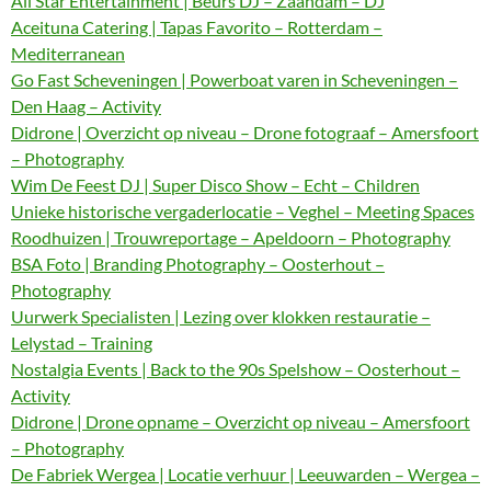
All Star Entertainment | Beurs DJ – Zaandam – DJ
Aceituna Catering | Tapas Favorito – Rotterdam –
Mediterranean
Go Fast Scheveningen | Powerboat varen in Scheveningen –
Den Haag – Activity
Didrone | Overzicht op niveau – Drone fotograaf – Amersfoort
– Photography
Wim De Feest DJ | Super Disco Show – Echt – Children
Unieke historische vergaderlocatie – Veghel – Meeting Spaces
Roodhuizen | Trouwreportage – Apeldoorn – Photography
BSA Foto | Branding Photography – Oosterhout –
Photography
Uurwerk Specialisten | Lezing over klokken restauratie –
Lelystad – Training
Nostalgia Events | Back to the 90s Spelshow – Oosterhout –
Activity
Didrone | Drone opname – Overzicht op niveau – Amersfoort
– Photography
De Fabriek Wergea | Locatie verhuur | Leeuwarden – Wergea –