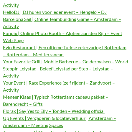
Activity
HelloDJ | DJ huren voor ieder event – Hengelo – DJ
Barcelona Sail | Online Teambuilding Game – Amsterdam –
Activity
Funpix | Online Photo Booth – Alphen aan den Rijn – Event
Web Page
Evin Restaurant | Een ultieme Turkse eetervaring | Rotterdam
– Rotterdam – Mediterranean
Your Favorite Grill | Mobile Barbecue – Geldermalsen – World
Steppin Lelystad | Beleef Lelystad per Step – Lelystad –
Activity
Your Event | Race Experience (zelf rijden) – Zandvoort –
Activity
Meneer Klaas | Typisch Rotterdams cadeau pakket –
Barendrecht – Gifts
Florax | Say Yes to Elly – Tonden – Wedding official
Up Events | Vergaderen & locatieverhuur | Amsterdam –
Amsterdam – Meeting Spaces