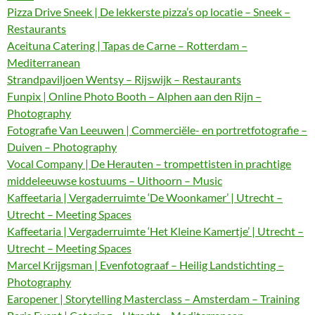
Pizza Drive Sneek | De lekkerste pizza’s op locatie – Sneek –
Restaurants
Aceituna Catering | Tapas de Carne – Rotterdam –
Mediterranean
Strandpaviljoen Wentsy – Rijswijk – Restaurants
Funpix | Online Photo Booth – Alphen aan den Rijn –
Photography
Fotografie Van Leeuwen | Commerciële- en portretfotografie –
Duiven – Photography
Vocal Company | De Herauten – trompettisten in prachtige
middeleeuwse kostuums – Uithoorn – Music
Kaffeetaria | Vergaderruimte ‘De Woonkamer’ | Utrecht –
Utrecht – Meeting Spaces
Kaffeetaria | Vergaderruimte ‘Het Kleine Kamertje’ | Utrecht –
Utrecht – Meeting Spaces
Marcel Krijgsman | Evenfotograaf – Heilig Landstichting –
Photography
Earopener | Storytelling Masterclass – Amsterdam – Training