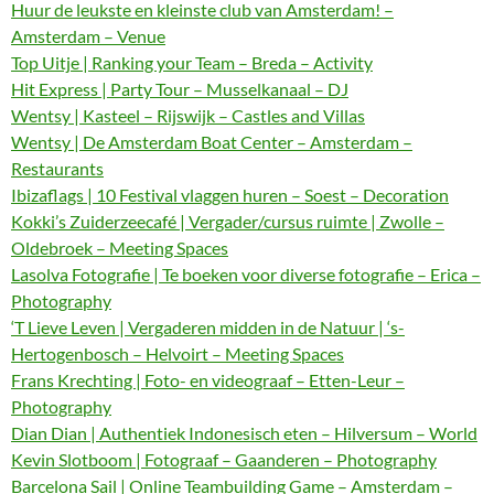
Huur de leukste en kleinste club van Amsterdam! –
Amsterdam – Venue
Top Uitje | Ranking your Team – Breda – Activity
Hit Express | Party Tour – Musselkanaal – DJ
Wentsy | Kasteel – Rijswijk – Castles and Villas
Wentsy | De Amsterdam Boat Center – Amsterdam –
Restaurants
Ibizaflags | 10 Festival vlaggen huren – Soest – Decoration
Kokki’s Zuiderzeecafé | Vergader/cursus ruimte | Zwolle –
Oldebroek – Meeting Spaces
Lasolva Fotografie | Te boeken voor diverse fotografie – Erica –
Photography
‘T Lieve Leven | Vergaderen midden in de Natuur | ‘s-
Hertogenbosch – Helvoirt – Meeting Spaces
Frans Krechting | Foto- en videograaf – Etten-Leur –
Photography
Dian Dian | Authentiek Indonesisch eten – Hilversum – World
Kevin Slotboom | Fotograaf – Gaanderen – Photography
Barcelona Sail | Online Teambuilding Game – Amsterdam –