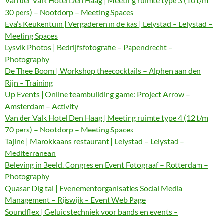
Van der Valk Hotel Den Haag | Meeting ruimte type 3 (10 t/m
30 pers) – Nootdorp – Meeting Spaces
Eva’s Keukentuin | Vergaderen in de kas | Lelystad – Lelystad –
Meeting Spaces
Lysvik Photos | Bedrijfsfotografie – Papendrecht –
Photography
De Thee Boom | Workshop theecocktails – Alphen aan den
Rijn – Training
Up Events | Online teambuilding game: Project Arrow –
Amsterdam – Activity
Van der Valk Hotel Den Haag | Meeting ruimte type 4 (12 t/m
70 pers) – Nootdorp – Meeting Spaces
Tajine | Marokkaans restaurant | Lelystad – Lelystad –
Mediterranean
Beleving in Beeld. Congres en Event Fotograaf – Rotterdam –
Photography
Quasar Digital | Evenementorganisaties Social Media
Management – Rijswijk – Event Web Page
Soundflex | Geluidstechniek voor bands en events –