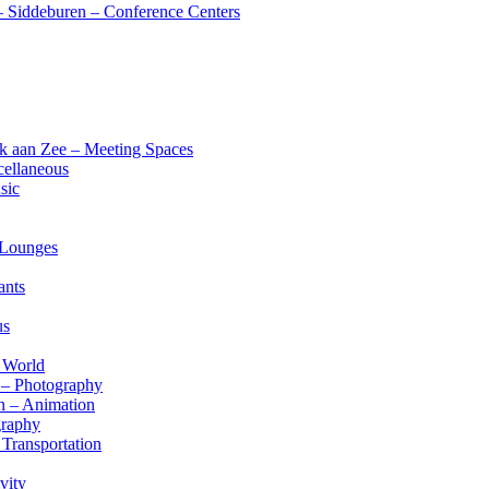
– Siddeburen – Conference Centers
ijk aan Zee – Meeting Spaces
cellaneous
sic
 Lounges
ants
us
– World
n – Photography
jn – Animation
graphy
Transportation
vity