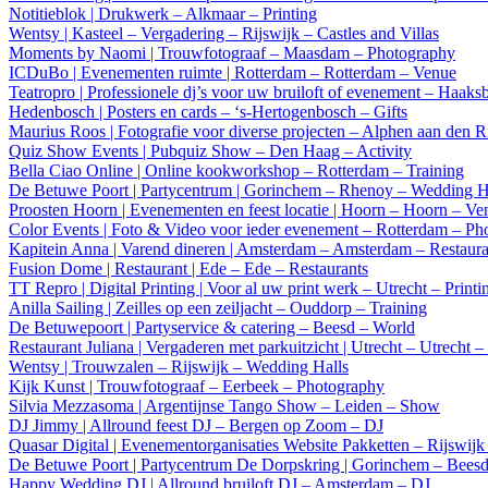
Notitieblok | Drukwerk – Alkmaar – Printing
Wentsy | Kasteel – Vergadering – Rijswijk – Castles and Villas
Moments by Naomi | Trouwfotograaf – Maasdam – Photography
ICDuBo | Evenementen ruimte | Rotterdam – Rotterdam – Venue
Teatropro | Professionele dj’s voor uw bruiloft of evenement – Haaks
Hedenbosch | Posters en cards – ‘s-Hertogenbosch – Gifts
Maurius Roos | Fotografie voor diverse projecten – Alphen aan den 
Quiz Show Events | Pubquiz Show – Den Haag – Activity
Bella Ciao Online | Online kookworkshop – Rotterdam – Training
De Betuwe Poort | Partycentrum | Gorinchem – Rhenoy – Wedding H
Proosten Hoorn | Evenementen en feest locatie | Hoorn – Hoorn – Ve
Color Events | Foto & Video voor ieder evenement – Rotterdam – Ph
Kapitein Anna | Varend dineren | Amsterdam – Amsterdam – Restaura
Fusion Dome | Restaurant | Ede – Ede – Restaurants
TT Repro | Digital Printing | Voor al uw print werk – Utrecht – Printi
Anilla Sailing | Zeilles op een zeiljacht – Ouddorp – Training
De Betuwepoort | Partyservice & catering – Beesd – World
Restaurant Juliana | Vergaderen met parkuitzicht | Utrecht – Utrecht 
Wentsy | Trouwzalen – Rijswijk – Wedding Halls
Kijk Kunst | Trouwfotograaf – Eerbeek – Photography
Silvia Mezzasoma | Argentijnse Tango Show – Leiden – Show
DJ Jimmy | Allround feest DJ – Bergen op Zoom – DJ
Quasar Digital | Evenementorganisaties Website Pakketten – Rijswij
De Betuwe Poort | Partycentrum De Dorpskring | Gorinchem – Bees
Happy Wedding DJ | Allround bruiloft DJ – Amsterdam – DJ