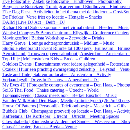
Eye Fotografie | Zakelijke fotografie – Eindhoven – Photography
Bergensche Busreizen | Touringcar verhuur | Eindhoven – Eindhoven 
Elke Dag Feest | Activiteiten in het thema met de kinderen – Oost-S
De Frietkar | Verse friet op locatie – Hengelo – Snacks
DAIM | Live DJ-Act – Delft – DJ
Richard Rohi | Solo saxophonist met virtual orkest – Heerlen – Music
Wentsy | Congres & Beurs Centrum – Rijswijk – Conference Centers
Movingcoffee | Barista Workshop – Zeewolde – Drinks
Harry Greve | Lounge achtergrondmuziek – Midlum – Music
Studio Hellenbrand | Event Ruimte tot 1000 pers | Brunssum – Bruns
Aemstelland | Trouwen op een salonboot | Amsterdam – Amsterdam 
Top Uitje | Mollenstreken Kids – Breda – Children
Cololors Events | Entertainment voor iedere gelegenheid – Rotterda
Oxalex | Huur een prachtig dwarsgetuigd zeilschip – Lelystad – Venu
Taste and Tinle | Sabreur op locatie – Amsterdam – Activity
Verjaardagsdj | Drive-In DJ show – Amersfoort – DJ
My Eyes 4U | Fotografie congres of evenement – Den Haag – Photo
Soi35 Thai Food | Thaise catering – Utrecht – World
Toonaangevend | Classic meets pop – Berkel-Enschot – Music
Van der Valk Hotel Den Haag | Meeting ruimte type 5 (26 t/m 90 per
House Of Patterns | Persoonlijk Telefoonhoesje – Maastricht – Gifts
Bubbels Club | Champagne proeverij op locatie – Den Haag – Activit
Kaffeetaria | De Koffiebar | Utrecht – Utrecht – Meeting Spaces
Clownbabello | Kindershow Anders met Sander – Westervoort – Sh
Chassé Theater | Breda – Breda – Venue