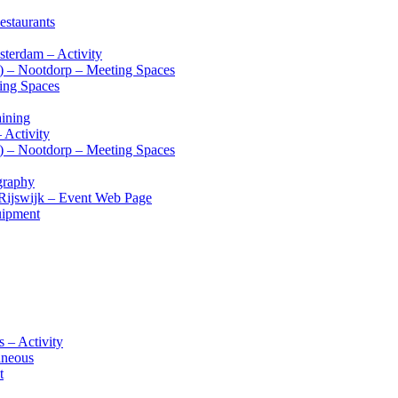
estaurants
terdam – Activity
s) – Nootdorp – Meeting Spaces
ting Spaces
aining
 Activity
s) – Nootdorp – Meeting Spaces
graphy
 Rijswijk – Event Web Page
uipment
 – Activity
aneous
t