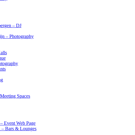
bergen – DJ
Rijn – Photography
alls
nue
otography
nts
ng
– Meeting Spaces
k – Event Web Page
d – Bars & Lounges