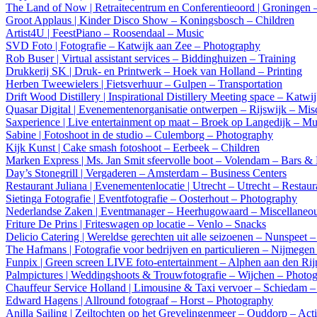
The Land of Now | Retraitecentrum en Conferentieoord | Groningen 
Groot Applaus | Kinder Disco Show – Koningsbosch – Children
Artist4U | FeestPiano – Roosendaal – Music
SVD Foto | Fotografie – Katwijk aan Zee – Photography
Rob Buser | Virtual assistant services – Biddinghuizen – Training
Drukkerij SK | Druk- en Printwerk – Hoek van Holland – Printing
Herben Tweewielers | Fietsverhuur – Gulpen – Transportation
Drift Wood Distillery | Inspirational Distillery Meeting space – Katw
Quasar Digital | Evenementenorganisatie ontwerpen – Rijswijk – Mis
Saxperience | Live entertainment op maat – Broek op Langedijk – Mu
Sabine | Fotoshoot in de studio – Culemborg – Photography
Kijk Kunst | Cake smash fotoshoot – Eerbeek – Children
Marken Express | Ms. Jan Smit sfeervolle boot – Volendam – Bars &
Day’s Stonegrill | Vergaderen – Amsterdam – Business Centers
Restaurant Juliana | Evenementenlocatie | Utrecht – Utrecht – Restaur
Sietinga Fotografie | Eventfotografie – Oosterhout – Photography
Nederlandse Zaken | Eventmanager – Heerhugowaard – Miscellaneo
Friture De Prins | Friteswagen op locatie – Venlo – Snacks
Delicio Catering | Wereldse gerechten uit alle seizoenen – Nunspeet 
The Hafmans | Fotografie voor bedrijven en particulieren – Nijmege
Funpix | Green screen LIVE foto-entertainment – Alphen aan den Ri
Palmpictures | Weddingshoots & Trouwfotografie – Wijchen – Photo
Chauffeur Service Holland | Limousine & Taxi vervoer – Schiedam – 
Edward Hagens | Allround fotograaf – Horst – Photography
Anilla Sailing | Zeiltochten op het Grevelingenmeer – Ouddorp – Acti