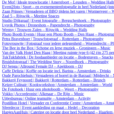
De Mof | Ideale trouwlocatie | Amersfoort – Leusden – Wedding Hall
Event2foto | Sport – en evenementenfotografie in heel Nederland (in
Zaan Prinses | Vergaderen of BBQ tijdens het varen | Wormerveer –
Zaal 5 – Rijswijk – Meeting Spaces
Studio Dijkgraaf | Event fotografie – Bergschenhoek – Photography
Lysvik Photos | Droneshots – Papendrecht – Photography
Wentsy | Trouwen Zalen – Rijswijk – Wedding Halls
Photo Booth Events | Huur een Photo Booth – Den Haag – Photogra
Petra Bravenboer | Trouwfotograaf – Rotterdam – Photography
Fotovrouwtje | Fotograaf voor iedere gelegenheid – Woensdrecht – 
The Bee in the Box | Schotse en Ierse muziek – Groningen – Music
Van der Valk Hotel Den Haag | Meeting ruimte type 6 (42 t/m 275 pe
TukTukfabriek | De foodaanbieder op locatie – Bodegraven – Snacks
Bruidsfotograaf | The Wedding Story – Noordhoek – Photography
DJ Senga | Allround Female DJ – Apeldoorn – DJ
Caffe Delizia | Koffie op locatie incl. Barista – Amsterdam – Drinks
Oude Parochiehuis | Vergaderen of borrel in de Barzaal | Mijdrecht –
Bakkerij Feynoord | Bakkerij | Rotterdam – Rotterdam – Brunch
Keizer Culinair | Kookworkshop | Amsterdam – Amsterdam – World
De Fotohoek | Huur een photobooth – Weert – Photography
Vokko | Accordeonist | Alkmaar – De Rijp – Music
Uitjesbureau | Online teamuitje – Amsterdam – Activity
Postillion Hotel | Vergader en Conferentie Centre | Amsterdam – Am
Sfeerdecor | Event aankleding op maat – Hedel – Decoration
HapjesAanHuis | Catering op locatie door heel Nederland – Haarlem