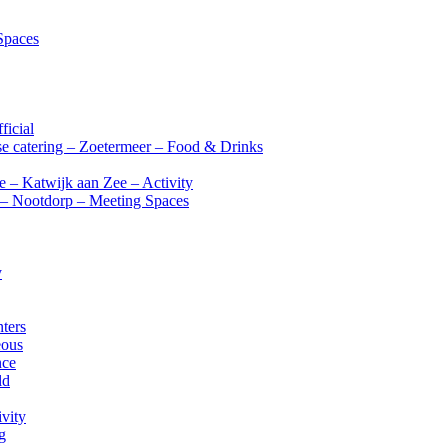
Spaces
ficial
e catering – Zoetermeer – Food & Drinks
ee – Katwijk aan Zee – Activity
) – Nootdorp – Meeting Spaces
y
ters
eous
nce
ld
vity
g