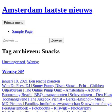
Ga
Amsterdam laatste nieuws
naar
de
inhoud
Zoeken
Primair menu
Sample Page
Zoeken
naar:
Tag archieven: Snacks
Uncategorized
,
Wentsy
Wentsy SP
januari 18, 2021
Een reactie plaatsen
Wim De Feest DJ | Sunny Funny Disco Show – Echt – Children
Uitjesbureau | The Online Pump Quiz – Amsterdam – Activity
Boomerang Beach | BBQ arrangementen | Scheveningen – Den Haag
Toonaangevend | The Jukebox Pianist – Berkel-Enschot – Music
MD Pictures | Families, bruiloften, zwangerschap & newborns fotog
Feestgastenboek – Fotobooths – Rijswijk – Photography