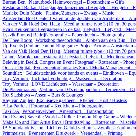
Bureau Ben | Natuurboek Heimweevogel – Doetinchem – Gifts
Restaurant Balkan | Driegangen-keuzemenu | Hengelo – Hengelo – R
Marieke Duin Music | Pianiste/Zangeres – Zwaag – Music
Amsterdam Boat Center | Varen op de grachten van Amsterdam – Ams
Van der Valk Hotel Den Haag | Meeting ruimte type 3 (10 t/m 30 per
Eva’s Keukentuin | Vergaderen in de kas | Lelystad – Lelystad – Mee
Lysvik Photos | Bedrijfsfotografie – Papendrecht – Photography
De Thee Boom | Workshop theecocktails – Alphen aan den Rijn – Tr
Up Events | Online teambuilding game: Project Arrow – Amsterdam –
Van der Valk Hotel Den Haag | Meeting ruimte type 4 (12 t/m 70 per
Tajine | Marokkaans restaurant | Lelystad – Lelystad – Mediterranean
Beleving in Beeld. Congres en Event Fotograaf – Rotterdam – Photo
Quasar Digital | Evenementorganisaties Social Media Management –
Soundflex | Geluidstechniek voor bands en events – Eindhoven – Eq
Troy Verhuur | Lichthart Verlichting – Wassenaar – Decoration
Troy Verhuur | LOVE Lichtletters – Wassenaar – Decoration
De Platendraaiers | Verhuur van DJ’s en apparatuur – Terneuzen – DJ
Het Stadshuys – Assen – Bars & Lounges
Ray van Zuijlen | Exclusieve gastheer – Rhenen – Host / Hostess
A La Patricia | Fotograaf – Kedichem – Photography
Taxi DA | Personenvervoer – Amersfoort – Transportation
Dol Events | Save the World – Online Teambuilding Game – Wijdenes
Make-Up and Hair Artist Enya | Bruidsstyling – Rotterdam – Miscell
JB Soundanddivision | Licht en Geluid verhuur – Zwolle – Equipmen
Printmeister | Evenementen Drukwerk – Veenendaal – Printing