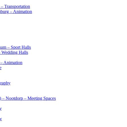
– Transportation
ouburg – Animation
sum – Sport Halls
– Wedding Halls
m – Animation
e
graphy
s) – Nootdorp – Meeting Spaces
y
ow