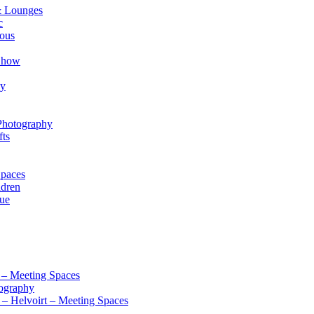
& Lounges
c
eous
 Show
hy
 Photography
fts
Spaces
ldren
nue
k – Meeting Spaces
tography
 – Helvoirt – Meeting Spaces