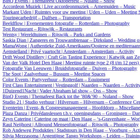
BinQ Events | Themafeest Oktoberfest – Nuland – Show
Accordeon Muziek | Live accordeonmuziek – Arnemuiden – Music
Markant Uden | Ruimtes voor uw meeting | Uden – Uden – Meeting 
Touringcarbedrijf – Dalfsen – Transportation
Beeldflow | Evenementen fotografie – Rotterdam – Photography
Test Restaurant – Rijswijk – Restaurants
Wentsy | Wereldtuinen – Rijswijk – Parks and Gardens
Saskia Dian | Zangeres en Trouwambtenaar – Dirksland – Wedding of
MamaWong | Authentieke Zuid-Amerikaans/Oosterse en mediterraans
Aemstelland | Privé vaartocht | Amsterdam – Amsterdam – Activity
Drift Wood Distillery | Craft Gin Tasting Experience | Katwijk aan Z
Van der Valk Hotel Den Haag | Meeting ruimte type 2 (8 t/m 12 pers
Fotografie Van Leeuwen | Bruidsfotografie – Duiven – Photography
The Spot | Zaalverhuur – Bussum – Meeting Spaces
Color Events | Partyverhuur – Rotterdam – Equipment
First Class Entertainment | Vestinggolf | Naarden – Naarden – Activit
1Duizend1Nacht | Vader Abraham lal show – Oss – Show
BinQ Events | Themafeest Back tot the ’80&’90 – Nuland – Show
Studio 21 | Studio verhuur | Hilversum – Hilversum – Conference Cen
Eventerim | Event- & Congresmanagement – Hoofddorp – Miscellan
Plaza Danza | Privédanslessen t.b.v. openingsdans – Groningen – Da
Zeyn Catering | Catering op maat | Den Haag – ‘s-Gravenhage – Wor
Raul Neijhorst | Allround Mensenfotograaf – Rijswijk – Photography
Rob Andeweg Produkties | Stadstours in Den Haag – Voorburg – Acti
Silvia Mezzasoma | Argentijnse Tango Workshops – Leiden – Trainin