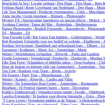
Beachclub At Sea | Locatie verhuur | Den Haag – Den Haag – Bars 
Feelings Band | Beste Coverband van Nederland – Den Haag – Musi
Life Tour Management | Productie evenementen – Uden – Miscellan
Anne Jacobs | Gezin reportage – Huissen – Photography
Mystery FX | Spectaculaire lasershows en special effects – Melick –
Aceituna Catering | Tapas del Mar – Rotterdam – Mediterranean
Hartog Photography | Bruiloft Fotografie – Barendrecht – Photograp
DJ – Monster – DJ
Your Favorite Grill | Big Green Egg bakfiets – Geldermalsen – World
Rob Reurings| Fotografie voor uw bedrijf en website – Eindhoven –
Borduur Servicepunt | Handdoek met geborduurd logo – Tilburg – Gi
Earopener | Kralingen – Music Act – Amsterdam – Music
Wentsy | Wereldtuinen verjaardag – Rijswijk – Parks and Gardens
Dordts Genoegen | Vergaderzaal | Dordrecht – Dordrecht – Meeting 
Elke Dag Feest | Schminken of tijdelijke tattoo – Oost-Souburg – Chi
Huur de leukste en kleinste club van Amsterdam! – Amsterdam – Ve
Top Uitje | Ranking your Team – Breda – Activity
Hit Express | Party Tour – Musselkanaal – DJ
Wentsy | Kasteel – Rijswijk – Castles and Villas
Wentsy | De Amsterdam Boat Center – Amsterdam – Restaurants
Ibizaflags | 10 Festival vlaggen huren – Soest – Decoration
Kokki’s Zuiderzeecafé | Vergader/cursus ruimte | Zwolle – Oldebroe
Lasolva Fotografie | Te boeken voor diverse fotografie – Erica – Pho
‘T Lieve Leven | Vergaderen midden in de Natuur | ‘s-Hertogenbosch
Frans Krechting | Foto- en videograaf – Etten-Leur – Photography