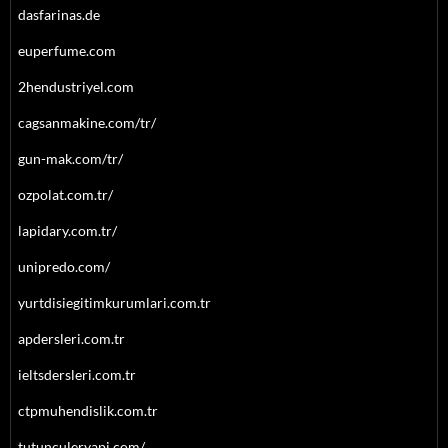
dasfarinas.de
euperfume.com
2hendustriyel.com
cagsanmakine.com/tr/
gun-mak.com/tr/
ozpolat.com.tr/
lapidary.com.tr/
unipredo.com/
yurtdisiegitimkurumlari.com.tr
apdersleri.com.tr
ieltsdersleri.com.tr
ctpmuhendislik.com.tr
tutunculeryapi.com/