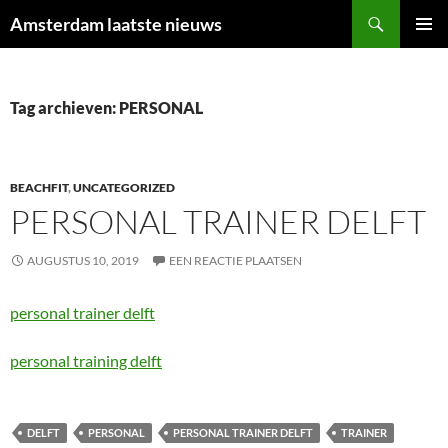
Ga
Zoeken
Amsterdam laatste nieuws
naar
PRIMAI
de
MENU
inhoud
Tag archieven: PERSONAL
BEACHFIT
,
UNCATEGORIZED
PERSONAL TRAINER DELFT
AUGUSTUS 10, 2019
EEN REACTIE PLAATSEN
personal trainer delft
personal training delft
DELFT
PERSONAL
PERSONAL TRAINER DELFT
TRAINER