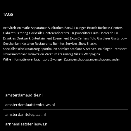
TAGS
Activiteit
Animatie
Apparatuur
Auditorium
Bars & Lounges
Brunch
Business Centers
Cabaret
Catering
Cocktails
Conferentiecentra
Dagvoorzitter
Dans
Decoratie
DJ
Drankjes
Drukwerk
Entertainment
Evenement
Expo Centers
Foto
Gastheer
Gastvrouw
Geschenken
Kastelen
Restaurants
Ruimtes
Services
Show
Snacks
Specialistische kraamzorg
Sporthallen
Spreker
Stadions & Arena's
Trainingen
Transport
Trouwambtenaar
Trouwzalen
Vacature kraamzorg
Villa's
Webpagina
Wil je informatie over kraamzorg
Zwanger
Zwangerschap
zwangerschapsmaanden
amsterdamauditie.nl
amsterdamlaatstenieuws.nl
amsterdamtelegraaf.nl
arnhemlaatstenieuws.nl