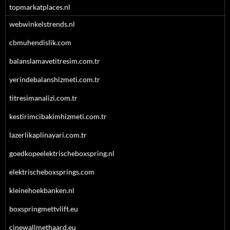
topmarkatplaces.nl
webwinkelstrends.nl
cbmuhendislik.com
balanslamavetitresim.com.tr
yerindebalanshizmeti.com.tr
titresimanalizi.com.tr
kestirimcibakimhizmeti.com.tr
lazerlikaplinayari.com.tr
goedkopeelektrischeboxspring.nl
elektrischeboxsprings.com
kleinehoekbanken.nl
boxspringmettvlift.eu
cinewallmethaard.eu