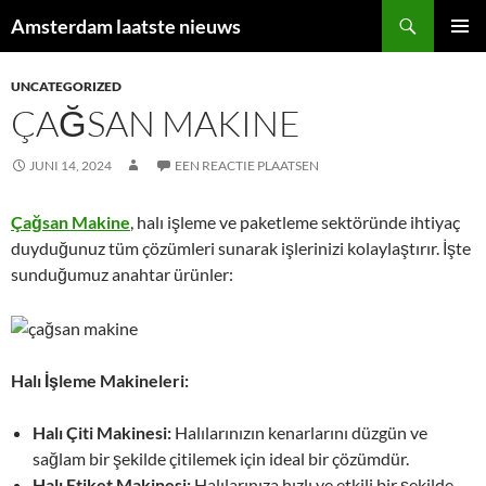
Ga
Zoeken
Amsterdam laatste nieuws
naar
PRIMAI
de
MENU
UNCATEGORIZED
inhoud
ÇAĞSAN MAKINE
JUNI 14, 2024
EEN REACTIE PLAATSEN
Çağsan Makine
, halı işleme ve paketleme sektöründe ihtiyaç
duyduğunuz tüm çözümleri sunarak işlerinizi kolaylaştırır. İşte
sunduğumuz anahtar ürünler:
Halı İşleme Makineleri:
Halı Çiti Makinesi:
Halılarınızın kenarlarını düzgün ve
sağlam bir şekilde çitilemek için ideal bir çözümdür.
Halı Etiket Makinesi:
Halılarınıza hızlı ve etkili bir şekilde