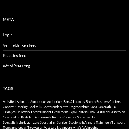
META
Login
Vermeldingen feed
Reacties feed
WordPress.org
TAGS
Activiteit
Animatie
Apparatuur
Auditorium
Bars & Lounges
Brunch
Business Centers
Cabaret
Catering
Cocktails
Conferentiecentra
Dagvoorzitter
Dans
Decoratie
DJ
Drankjes
Drukwerk
Entertainment
Evenement
Expo Centers
Foto
Gastheer
Gastvrouw
Geschenken
Kastelen
Restaurants
Ruimtes
Services
Show
Snacks
Specialistische kraamzorg
Sporthallen
Spreker
Stadions & Arena's
Trainingen
Transport
Trouwambtenaar
Trouwzalen
Vacature kraamzorg
Villa's
Webpagina