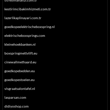
titresimanalizi.com.tr
kestirimcibakimhizmeti.com.tr
lazerlikaplinayari.com.tr
goedkopeelektrischeboxspring.nl
elektrischeboxsprings.com
kleinehoekbanken.nl
boxspringmettvlift.eu
cinewallmethaard.eu
goedkopebedden.eu
goedkopestoelen.eu
visgraatsalontafel.nl
lasparsan.com
didiyoshop.com