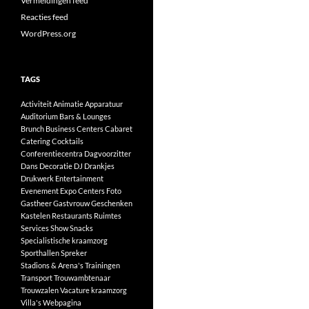
Vermeldingen feed
Reacties feed
WordPress.org
TAGS
Activiteit
Animatie
Apparatuur
Auditorium
Bars & Lounges
Brunch
Business Centers
Cabaret
Catering
Cocktails
Conferentiecentra
Dagvoorzitter
Dans
Decoratie
DJ
Drankjes
Drukwerk
Entertainment
Evenement
Expo Centers
Foto
Gastheer
Gastvrouw
Geschenken
Kastelen
Restaurants
Ruimtes
Services
Show
Snacks
Specialistische kraamzorg
Sporthallen
Spreker
Stadions & Arena's
Trainingen
Transport
Trouwambtenaar
Trouwzalen
Vacature kraamzorg
Villa's
Webpagina