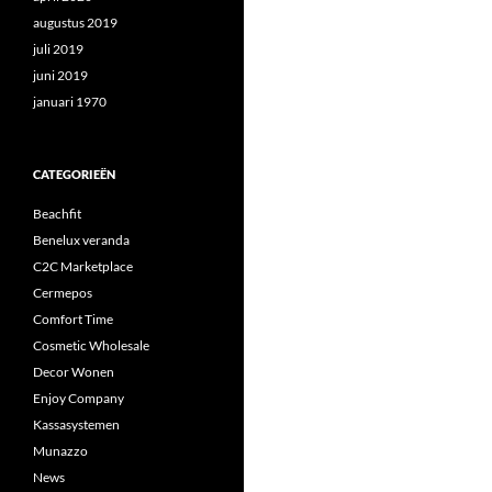
augustus 2019
juli 2019
juni 2019
januari 1970
CATEGORIEËN
Beachfit
Benelux veranda
C2C Marketplace
Cermepos
Comfort Time
Cosmetic Wholesale
Decor Wonen
Enjoy Company
Kassasystemen
Munazzo
News