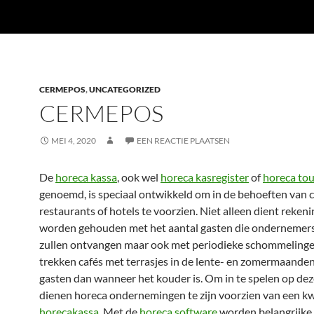
CERMEPOS
,
UNCATEGORIZED
CERMEPOS
MEI 4, 2020
EEN REACTIE PLAATSEN
De
horeca kassa
, ook wel
horeca kasregister
of
horeca tou
genoemd, is speciaal ontwikkeld om in de behoeften van c
restaurants of hotels te voorzien. Niet alleen dient rekeni
worden gehouden met het aantal gasten die ondernemers
zullen ontvangen maar ook met periodieke schommelinge
trekken cafés met terrasjes in de lente- en zomermaande
gasten dan wanneer het kouder is. Om in te spelen op dez
dienen horeca ondernemingen te zijn voorzien van een kw
horecakassa
. Met de
horeca software
worden belangrijke