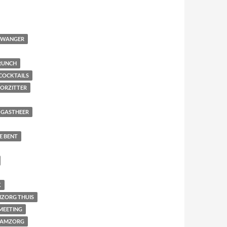
 ZWANGER
RUNCH
COCKTAILS
ORZITTER
GASTHEER
E BENT
K
ZORG THUIS
MEETING
AAMZORG