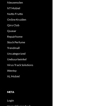
Nieuwmolen
NT Mobiel
Nutto Frutto
Online Kruiden
Qiro Club
Quasar
Repairhome
Stock Perfume
Trendmall
Uncategorized
Uwbuurtwinkel
Virus Track Solutions
Wentsy
XL Mobiel
META
Login