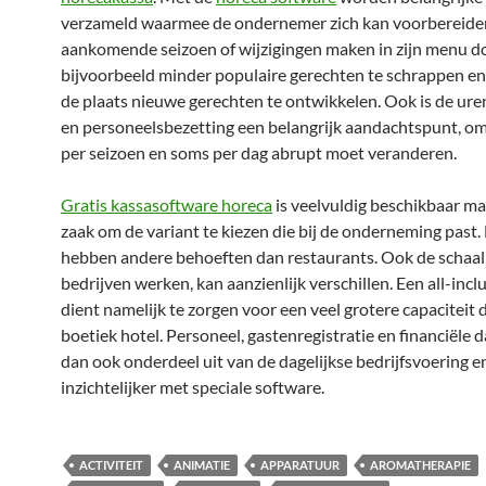
verzameld waarmee de ondernemer zich kan voorbereide
aankomende seizoen of wijzigingen maken in zijn menu d
bijvoorbeeld minder populaire gerechten te schrappen en
de plaats nieuwe gerechten te ontwikkelen. Ook is de ure
en personeelsbezetting een belangrijk aandachtspunt, o
per seizoen en soms per dag abrupt moet veranderen.
Gratis kassasoftware horeca
is veelvuldig beschikbaar maa
zaak om de variant te kiezen die bij de onderneming past.
hebben andere behoeften dan restaurants. Ook de schaa
bedrijven werken, kan aanzienlijk verschillen. Een all-incl
dient namelijk te zorgen voor een veel grotere capaciteit 
boetiek hotel. Personeel, gastenregistratie en financiële
dan ook onderdeel uit van de dagelijkse bedrijfsvoering 
inzichtelijker met speciale software.
ACTIVITEIT
ANIMATIE
APPARATUUR
AROMATHERAPIE