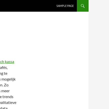
SAMPLE PAGE
ch kassa
afés,
ng te
 mogelijk
n. Zo
n meer
e trends
alitatieve
 data