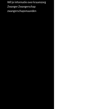
Wil je informatie over kraamzorg
Zwanger
Zwangerschap
zwangerschapsmaanden