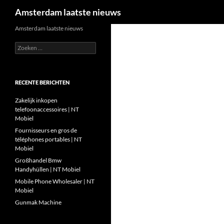
Zoeken
Amsterdam laatste nieuws
Ga
Amsterdam laatste nieuws
naar
Zoeken
de
naar:
inhoud
RECENTE BERICHTEN
Zakelijk inkopen
telefoonaccessoires | NT
Mobiel
Fournisseurs en gros de
téléphones portables | NT
Mobiel
Großhandel Bmw
Handyhüllen | NT Mobiel
Mobile Phone Wholesaler | NT
Mobiel
Gunmak Machine