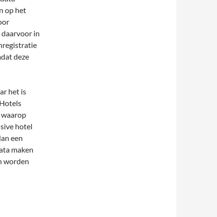
n op het
oor
 daarvoor in
nregistratie
mdat deze
r het is
 Hotels
l waarop
usive hotel
dan een
 data maken
en worden