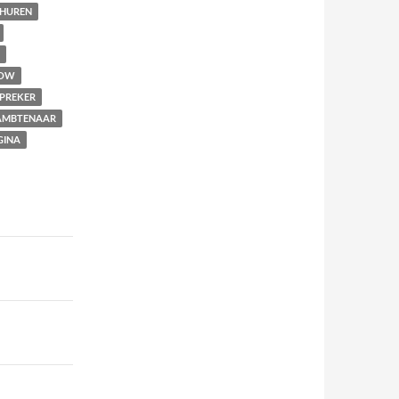
THUREN
OW
PREKER
MBTENAAR
GINA