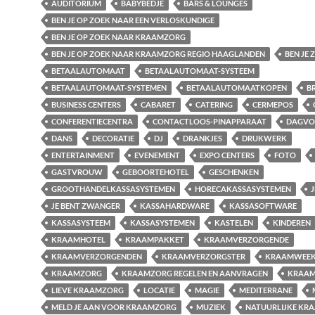
AUDITORIUM
BABYBEDJE
BARS & LOUNGES
BEN JE OP ZOEK NAAR EEN VERLOSKUNDIGE
BEN JE OP ZOEK NAAR KRAAMZORG
BEN JE OP ZOEK NAAR KRAAMZORG REGIO HAAGLANDEN
BEN JE
BETAALAUTOMAAT
BETAALAUTOMAAT-SYSTEEM
BETAALAUTOMAAT-SYSTEMEN
BETAALAUTOMAATKOPEN
B
BUSINESS CENTERS
CABARET
CATERING
CERMEPOS
CONFERENTIECENTRA
CONTACTLOOS-PINAPPARAAT
DAGVO
DANS
DECORATIE
DJ
DRANKJES
DRUKWERK
ENTERTAINMENT
EVENEMENT
EXPO CENTERS
FOTO
GASTVROUW
GEBOORTEHOTEL
GESCHENKEN
GROOTHANDELKASSASYSTEMEN
HORECAKASSASYSTEMEN
J
JE BENT ZWANGER
KASSAHARDWARE
KASSASOFTWARE
KASSASYSTEEM
KASSASYSTEMEN
KASTELEN
KINDEREN
KRAAMHOTEL
KRAAMPAKKET
KRAAMVERZORGENDE
KRAAMVERZORGENDEN
KRAAMVERZORGSTER
KRAAMWEE
KRAAMZORG
KRAAMZORG REGELEN EN AANVRAGEN
KRAAM
LIEVE KRAAMZORG
LOCATIE
MAGIE
MEDITERRANE
MELD JE AAN VOOR KRAAMZORG
MUZIEK
NATUURLIJKE KR