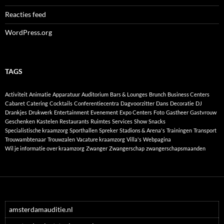
Reacties feed
WordPress.org
TAGS
Activiteit
Animatie
Apparatuur
Auditorium
Bars & Lounges
Brunch
Business Centers
Cabaret
Catering
Cocktails
Conferentiecentra
Dagvoorzitter
Dans
Decoratie
DJ
Drankjes
Drukwerk
Entertainment
Evenement
Expo Centers
Foto
Gastheer
Gastvrouw
Geschenken
Kastelen
Restaurants
Ruimtes
Services
Show
Snacks
Specialistische kraamzorg
Sporthallen
Spreker
Stadions & Arena's
Trainingen
Transport
Trouwambtenaar
Trouwzalen
Vacature kraamzorg
Villa's
Webpagina
Wil je informatie over kraamzorg
Zwanger
Zwangerschap
zwangerschapsmaanden
amsterdamauditie.nl