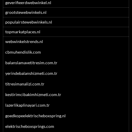
geverifieerdwebwinkel.nl
grootstewebwinkels.nl
populairstewebwinkels.nl
topmarkatplaces.nl
webwinkelstrends.nl
cbmuhendislik.com
balanslamavetitresim.com.tr
yerindebalanshizmeti.com.tr
titresimanalizi.com.tr
kestirimcibakimhizmeti.com.tr
lazerlikaplinayari.com.tr
goedkopeelektrischeboxspring.nl
elektrischeboxsprings.com