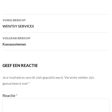
Bericht
VORIG BERICHT
navigatie
WENTSY SERVICES
VOLGEND BERICHT
Kassasystemen
GEEF EEN REACTIE
Je e-mailadres wordt niet gepubliceerd.
Vereiste velden zijn
gemarkeerd met
*
Reactie
*