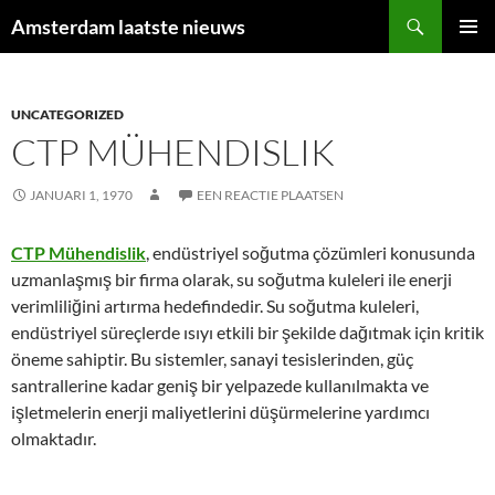
Ga
Zoeken
Amsterdam laatste nieuws
naar
PRIMAI
de
MENU
inhoud
UNCATEGORIZED
CTP MÜHENDISLIK
JANUARI 1, 1970
EEN REACTIE PLAATSEN
CTP Mühendislik
, endüstriyel soğutma çözümleri konusunda
uzmanlaşmış bir firma olarak, su soğutma kuleleri ile enerji
verimliliğini artırma hedefindedir. Su soğutma kuleleri,
endüstriyel süreçlerde ısıyı etkili bir şekilde dağıtmak için kritik
öneme sahiptir. Bu sistemler, sanayi tesislerinden, güç
santrallerine kadar geniş bir yelpazede kullanılmakta ve
işletmelerin enerji maliyetlerini düşürmelerine yardımcı
olmaktadır.