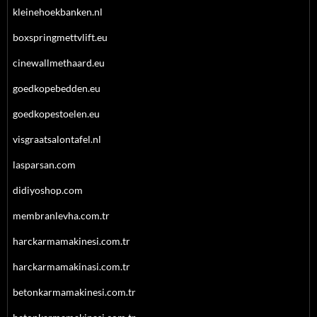
kleinehoekbanken.nl
boxspringmettvlift.eu
cinewallmethaard.eu
goedkopebedden.eu
goedkopestoelen.eu
visgraatsalontafel.nl
lasparsan.com
didiyoshop.com
membranlevha.com.tr
harckarmamakinesi.com.tr
harckarmamakinasi.com.tr
betonkarmamakinesi.com.tr