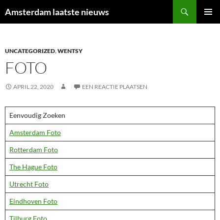
Ga
Zoeken
Amsterdam laatste nieuws
naar
PRIMAI
de
MENU
inhoud
UNCATEGORIZED
,
WENTSY
FOTO
APRIL 22, 2020
EEN REACTIE PLAATSEN
Eenvoudig Zoeken
Amsterdam Foto
Rotterdam Foto
The Hague Foto
Utrecht Foto
Eindhoven Foto
Tilburg Foto