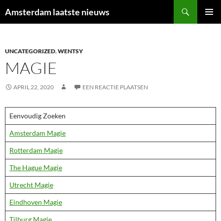
Ga
Zoeken
Amsterdam laatste nieuws
naar
PRIMAI
de
MENU
inhoud
UNCATEGORIZED
,
WENTSY
MAGIE
APRIL 22, 2020
EEN REACTIE PLAATSEN
Eenvoudig Zoeken
Amsterdam Magie
Rotterdam Magie
The Hague Magie
Utrecht Magie
Eindhoven Magie
Tilburg Magie