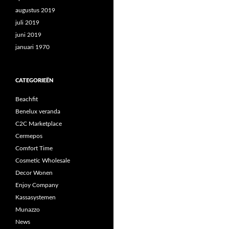
augustus 2019
juli 2019
juni 2019
januari 1970
CATEGORIEËN
Beachfit
Benelux veranda
C2C Marketplace
Cermepos
Comfort Time
Cosmetic Wholesale
Decor Wonen
Enjoy Company
Kassasystemen
Munazzo
News