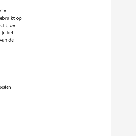
ijn
ebruikt op
icht, de
 je het
 van de
eesten