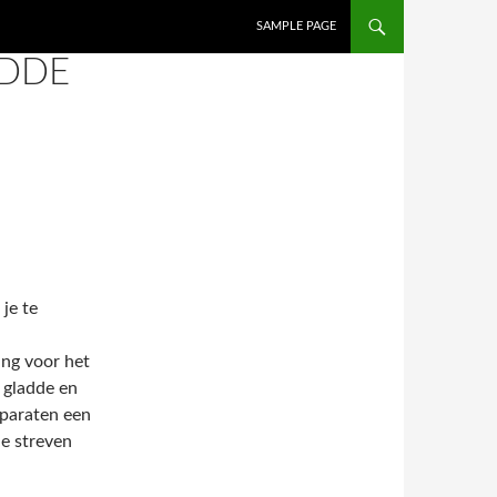
SAMPLE PAGE
ADDE
je te
ing voor het
 gladde en
pparaten een
e streven