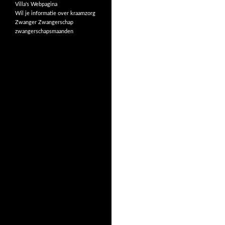
Villa's
Webpagina
Wil je informatie over kraamzorg
Zwanger
Zwangerschap
zwangerschapsmaanden