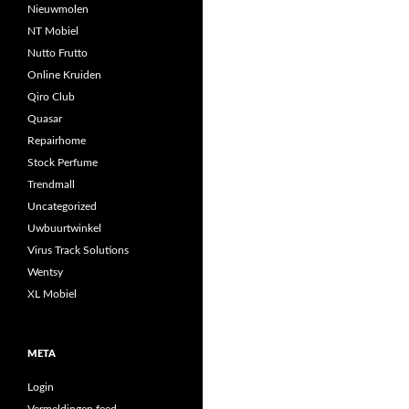
Nieuwmolen
NT Mobiel
Nutto Frutto
Online Kruiden
Qiro Club
Quasar
Repairhome
Stock Perfume
Trendmall
Uncategorized
Uwbuurtwinkel
Virus Track Solutions
Wentsy
XL Mobiel
META
Login