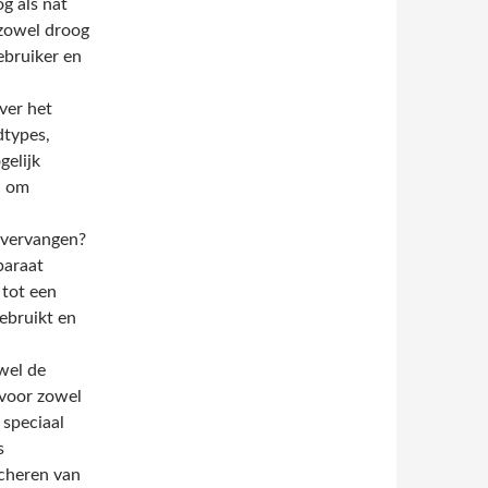
g als nat
 zowel droog
ebruiker en
ver het
dtypes,
elijk
n om
 vervangen?
paraat
 tot een
gebruikt en
wel de
 voor zowel
 speciaal
s
cheren van