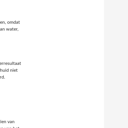
ren, omdat
an water,
erresultaat
huid niet
rd.
zien van