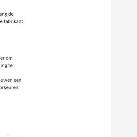
vang de
e fabrikant
ier om
ing te
rouwen een
oorkeuren