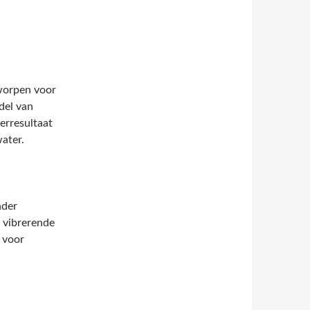
tworpen voor
del van
erresultaat
ater.
nder
 vibrerende
 voor