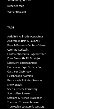
Vermeldingen feed
Reacties feed
WordPress.org
TAGS
Activiteit
Animatie
Apparatuur
Auditorium
Bars & Lounges
Brunch
Business Centers
Cabaret
Catering
Cocktails
Conferentiecentra
Dagvoorzitter
Dans
Decoratie
DJ
Drankjes
Drukwerk
Entertainment
Evenement
Expo Centers
Foto
Gastheer
Gastvrouw
Geschenken
Kastelen
Restaurants
Ruimtes
Services
Show
Snacks
Specialistische kraamzorg
Sporthallen
Spreker
Stadions & Arena's
Trainingen
Transport
Trouwambtenaar
Trouwzalen
Vacature kraamzorg