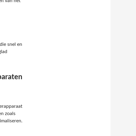
en van het
die snel en
glad
paraten
eerapparaat
en zoals
imaliseren.