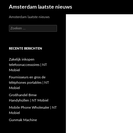
Zoeken
Amsterdam laatste nieuws
Ga
Amsterdam laatste nieuws
naar
Zoeken
de
naar:
inhoud
RECENTE BERICHTEN
Zakelijk inkopen
telefoonaccessoires | NT
Mobiel
Fournisseurs en gros de
téléphones portables | NT
Mobiel
Großhandel Bmw
Handyhüllen | NT Mobiel
Mobile Phone Wholesaler | NT
Mobiel
Gunmak Machine