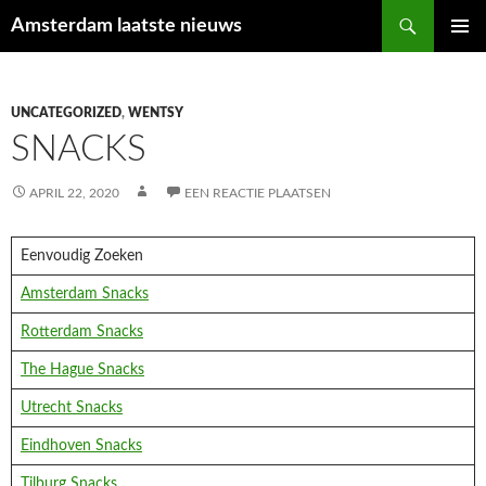
Ga
Zoeken
Amsterdam laatste nieuws
naar
PRIMAI
de
MENU
inhoud
UNCATEGORIZED
,
WENTSY
SNACKS
APRIL 22, 2020
EEN REACTIE PLAATSEN
Eenvoudig Zoeken
Amsterdam Snacks
Rotterdam Snacks
The Hague Snacks
Utrecht Snacks
Eindhoven Snacks
Tilburg Snacks