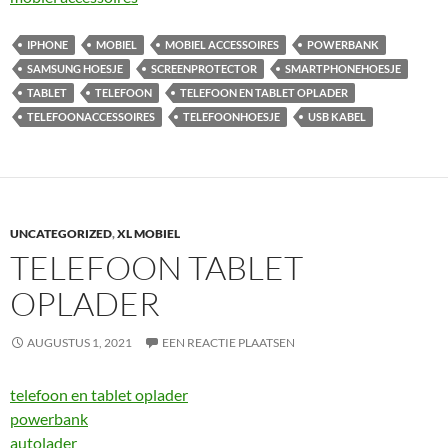
IPHONE
MOBIEL
MOBIEL ACCESSOIRES
POWERBANK
SAMSUNG HOESJE
SCREENPROTECTOR
SMARTPHONEHOESJE
TABLET
TELEFOON
TELEFOON EN TABLET OPLADER
TELEFOONACCESSOIRES
TELEFOONHOESJE
USB KABEL
UNCATEGORIZED
,
XL MOBIEL
TELEFOON TABLET
OPLADER
AUGUSTUS 1, 2021
EEN REACTIE PLAATSEN
telefoon en tablet oplader
powerbank
autolader