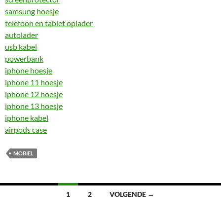
samsung hoesje
telefoon en tablet oplader
autolader
usb kabel
powerbank
iphone hoesje
iphone 11 hoesje
iphone 12 hoesje
iphone 13 hoesje
iphone kabel
airpods case
MOBIEL
Berichten
1
2
VOLGENDE →
navigatie