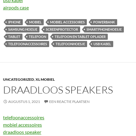
usb kabel
airpods case
IPHONE
MOBIEL
MOBIEL ACCESSOIRES
POWERBANK
SAMSUNG HOESJE
SCREENPROTECTOR
SMARTPHONEHOESJE
TABLET
TELEFOON
TELEFOON EN TABLET OPLADER
TELEFOONACCESSOIRES
TELEFOONHOESJE
USB KABEL
UNCATEGORIZED
,
XL MOBIEL
DRAADLOOS SPEAKERS
AUGUSTUS 1, 2021
EEN REACTIE PLAATSEN
telefoonaccessoires
mobiel accessoires
draadloos speaker