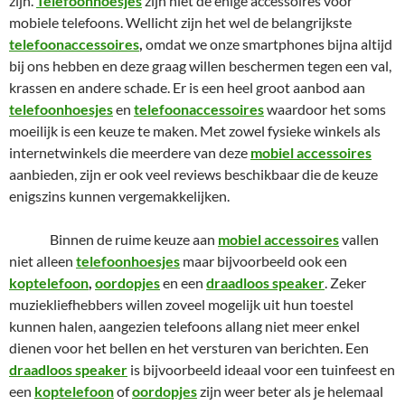
zijn.
Telefoonhoesjes
zijn niet de enige accessoires voor
mobiele telefoons. Wellicht zijn het wel de belangrijkste
telefoonaccessoires
,
omdat we onze smartphones bijna altijd
bij ons hebben en deze graag willen beschermen tegen een val,
krassen en andere schade. Er is een heel groot aanbod aan
telefoonhoesjes
en
telefoonaccessoires
waardoor het soms
moeilijk is een keuze te maken. Met zowel fysieke winkels als
internetwinkels die meerdere van deze
mobiel accessoires
aanbieden, zijn er ook veel reviews beschikbaar die de keuze
enigszins kunnen vergemakkelijken.
Binnen de ruime keuze aan
mobiel accessoires
vallen
niet alleen
telefoonhoesjes
maar bijvoorbeeld ook een
koptelefoon
,
oordopjes
en een
draadloos speaker
. Zeker
muziekliefhebbers willen zoveel mogelijk uit hun toestel
kunnen halen, aangezien telefoons allang niet meer enkel
dienen voor het bellen en het versturen van berichten. Een
draadloos speaker
is bijvoorbeeld ideaal voor een tuinfeest en
een
koptelefoon
of
oordopjes
zijn weer beter als je helemaal