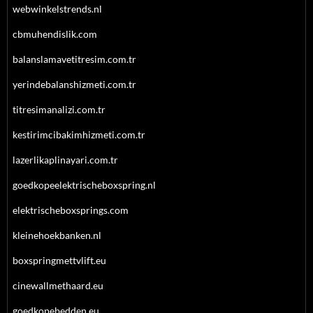
webwinkelstrends.nl
cbmuhendislik.com
balanslamavetitresim.com.tr
yerindebalanshizmeti.com.tr
titresimanalizi.com.tr
kestirimcibakimhizmeti.com.tr
lazerlikaplinayari.com.tr
goedkopeelektrischeboxspring.nl
elektrischeboxsprings.com
kleinehoekbanken.nl
boxspringmettvlift.eu
cinewallmethaard.eu
goedkopebedden.eu