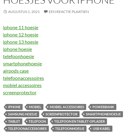
AUGUSTUS 1, 2021
EEN REACTIE PLAATSEN
iphone 11 hoesje
iphone 12 hoesje
iphone 13 hoesje
iphone hoesje
telefoonhoesje
smartphonehoesje
airpods case
telefoonaccessoires
mobiel accessoires
screenprotector
IPHONE
MOBIEL
MOBIEL ACCESSOIRES
POWERBANK
SAMSUNG HOESJE
SCREENPROTECTOR
SMARTPHONEHOESJE
TABLET
TELEFOON
TELEFOON EN TABLET OPLADER
TELEFOONACCESSOIRES
TELEFOONHOESJE
USB KABEL