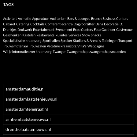
TAGS
Activiteit
Animatie
Apparatuur
Auditorium
Bars & Lounges
Brunch
Business Centers
Cabaret
Catering
Cocktails
Conferentiecentra
Dagvoorzitter
Dans
Decoratie
DJ
Drankjes
Drukwerk
Entertainment
Evenement
Expo Centers
Foto
Gastheer
Gastvrouw
Geschenken
Kastelen
Restaurants
Ruimtes
Services
Show
Snacks
Specialistische kraamzorg
Sporthallen
Spreker
Stadions & Arena's
Trainingen
Transport
Trouwambtenaar
Trouwzalen
Vacature kraamzorg
Villa's
Webpagina
Wil je informatie over kraamzorg
Zwanger
Zwangerschap
zwangerschapsmaanden
amsterdamauditie.nl
amsterdamlaatstenieuws.nl
amsterdamtelegraaf.nl
arnhemlaatstenieuws.nl
drenthelaatstenieuws.nl