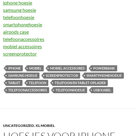
iphone hoesje
samsung hoesje
telefoonhoesje
smartphonehoesje
airpods case
telefoonaccessoires
mobiel accessoires
screenprotector
IPHONE
MOBIEL
MOBIEL ACCESSOIRES
POWERBANK
SAMSUNG HOESJE
SCREENPROTECTOR
SMARTPHONEHOESJE
TABLET
TELEFOON
TELEFOON EN TABLET OPLADER
TELEFOONACCESSOIRES
TELEFOONHOESJE
USB KABEL
UNCATEGORIZED
,
XL MOBIEL
HOESJES VOOR IPHONE