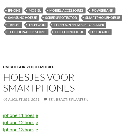
IPHONE
MOBIEL
MOBIEL ACCESSOIRES
POWERBANK
SAMSUNG HOESJE
SCREENPROTECTOR
SMARTPHONEHOESJE
TABLET
TELEFOON
TELEFOON EN TABLET OPLADER
TELEFOONACCESSOIRES
TELEFOONHOESJE
USB KABEL
UNCATEGORIZED
,
XL MOBIEL
HOESJES VOOR
SMARTPHONES
AUGUSTUS 1, 2021
EEN REACTIE PLAATSEN
iphone 11 hoesje
iphone 12 hoesje
iphone 13 hoesje