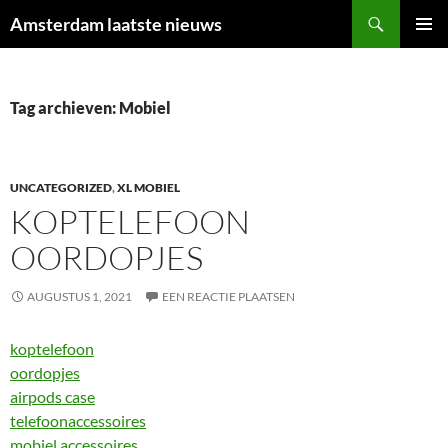
Ga
Zoeken
Amsterdam laatste nieuws
naar
PRIMAI
de
MENU
inhoud
Tag archieven: Mobiel
UNCATEGORIZED
,
XL MOBIEL
KOPTELEFOON
OORDOPJES
AUGUSTUS 1, 2021
EEN REACTIE PLAATSEN
koptelefoon
oordopjes
airpods case
telefoonaccessoires
mobiel accessoires