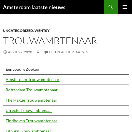
Ga
Zoeken
Amsterdam laatste nieuws
naar
PRIMAI
de
MENU
inhoud
UNCATEGORIZED
,
WENTSY
TROUWAMBTENAAR
APRIL 22, 2020
EEN REACTIE PLAATSEN
Eenvoudig Zoeken
Amsterdam Trouwambtenaar
Rotterdam Trouwambtenaar
The Hague Trouwambtenaar
Utrecht Trouwambtenaar
Eindhoven Trouwambtenaar
Tilburg Trouwambtenaar