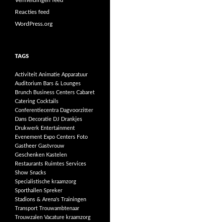
Vermeldingen feed
Reacties feed
WordPress.org
TAGS
Activiteit
Animatie
Apparatuur
Auditorium
Bars & Lounges
Brunch
Business Centers
Cabaret
Catering
Cocktails
Conferentiecentra
Dagvoorzitter
Dans
Decoratie
DJ
Drankjes
Drukwerk
Entertainment
Evenement
Expo Centers
Foto
Gastheer
Gastvrouw
Geschenken
Kastelen
Restaurants
Ruimtes
Services
Show
Snacks
Specialistische kraamzorg
Sporthallen
Spreker
Stadions & Arena's
Trainingen
Transport
Trouwambtenaar
Trouwzalen
Vacature kraamzorg