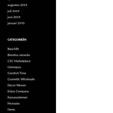
augustus 2019
juli 2019
juni 2019
januari 1970
CATEGORIEËN
Beachfit
Benelux veranda
C2C Marketplace
Cermepos
Comfort Time
Cosmetic Wholesale
Decor Wonen
Enjoy Company
Kassasystemen
Munazzo
News