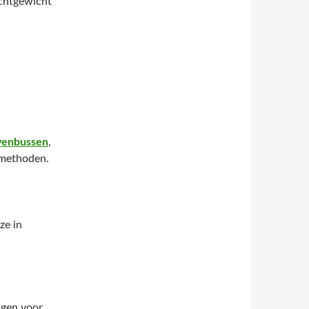
ichtgewicht
venbussen
,
gsmethoden.
ze in
ngen voor