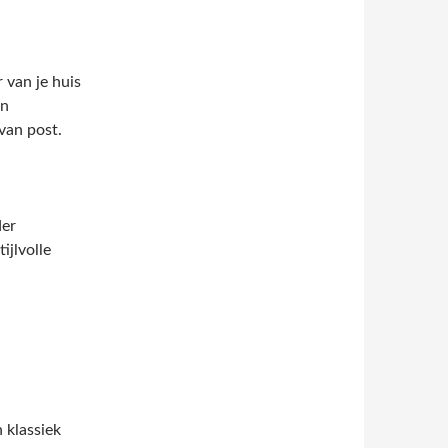
 van je huis
en
van post.
der
ijlvolle
 klassiek