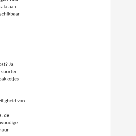
cala aan
schikbaar
st? Ja,
 soorten
pakketjes
iligheid van
a, de
nvoudige
 muur