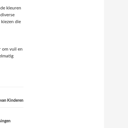
nde kleuren
 diverse
 kiezen die
 om vuil en
elmatig
g van Kinderen
singen