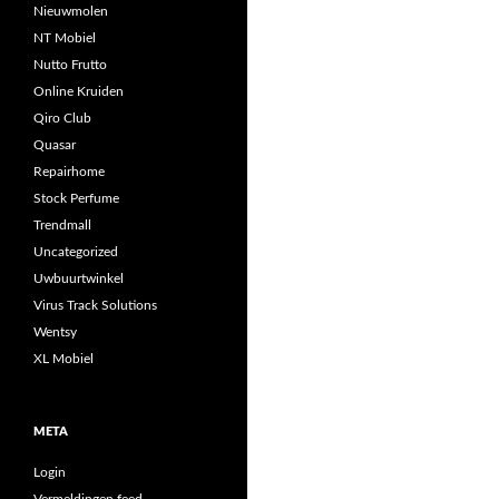
Nieuwmolen
NT Mobiel
Nutto Frutto
Online Kruiden
Qiro Club
Quasar
Repairhome
Stock Perfume
Trendmall
Uncategorized
Uwbuurtwinkel
Virus Track Solutions
Wentsy
XL Mobiel
META
Login