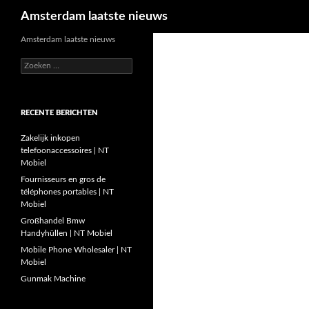
Zoeken
Amsterdam laatste nieuws
Ga
Amsterdam laatste nieuws
naar
Zoeken
de
naar:
inhoud
RECENTE BERICHTEN
Zakelijk inkopen
telefoonaccessoires | NT
Mobiel
Fournisseurs en gros de
téléphones portables | NT
Mobiel
Großhandel Bmw
Handyhüllen | NT Mobiel
Mobile Phone Wholesaler | NT
Mobiel
Gunmak Machine