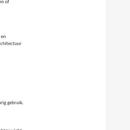
um of
 en
rchitectuur
ig gebruik.