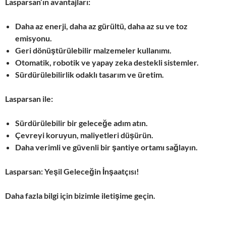
Lasparsan’ın avantajları:
Daha az enerji, daha az gürültü, daha az su ve toz
emisyonu.
Geri dönüştürülebilir malzemeler kullanımı.
Otomatik, robotik ve yapay zeka destekli sistemler.
Sürdürülebilirlik odaklı tasarım ve üretim.
Lasparsan ile:
Sürdürülebilir bir geleceğe adım atın.
Çevreyi koruyun, maliyetleri düşürün.
Daha verimli ve güvenli bir şantiye ortamı sağlayın.
Lasparsan: Yeşil Geleceğin İnşaatçısı!
Daha fazla bilgi için bizimle iletişime geçin.