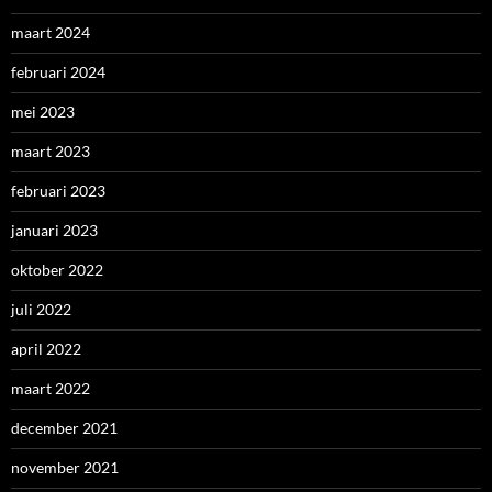
maart 2024
februari 2024
mei 2023
maart 2023
februari 2023
januari 2023
oktober 2022
juli 2022
april 2022
maart 2022
december 2021
november 2021