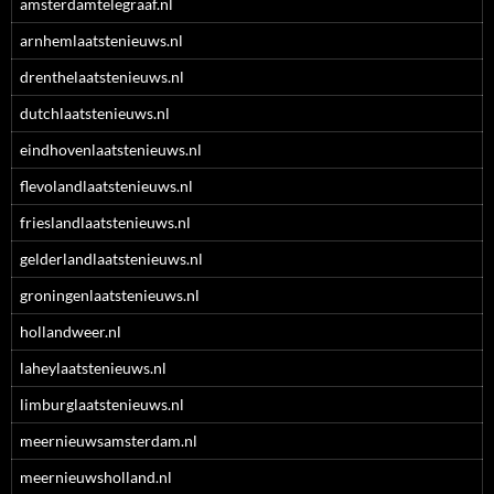
amsterdamtelegraaf.nl
arnhemlaatstenieuws.nl
drenthelaatstenieuws.nl
dutchlaatstenieuws.nl
eindhovenlaatstenieuws.nl
flevolandlaatstenieuws.nl
frieslandlaatstenieuws.nl
gelderlandlaatstenieuws.nl
groningenlaatstenieuws.nl
hollandweer.nl
laheylaatstenieuws.nl
limburglaatstenieuws.nl
meernieuwsamsterdam.nl
meernieuwsholland.nl