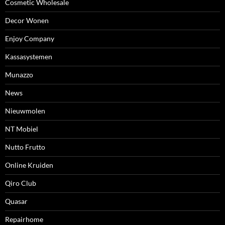
Cosmetic Wholesale
Decor Wonen
Enjoy Company
Kassasystemen
Munazzo
News
Nieuwmolen
NT Mobiel
Nutto Frutto
Online Kruiden
Qiro Club
Quasar
Repairhome