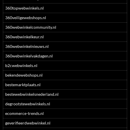
360topwebwinkels.nl
360veiligewebshops.nl
360webwinkelcommunity.nl
360webwinkelkeur.nl
360webwinkelnieuws.nl
360webwinkelvakdagen.nl
b2cwebwinkels.nl
bekendewebshops.nl
bestemarktplaats.nl
bestewebwinkelsnederland.nl
degrootstewebwinkels.nl
ecommerce-trends.nl
geverifieerdwebwinkel.nl