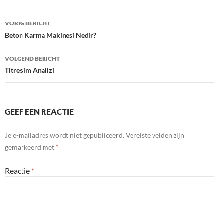
Bericht
VORIG BERICHT
navigatie
Beton Karma Makinesi Nedir?
VOLGEND BERICHT
Titreşim Analizi
GEEF EEN REACTIE
Je e-mailadres wordt niet gepubliceerd.
Vereiste velden zijn
gemarkeerd met
*
Reactie
*