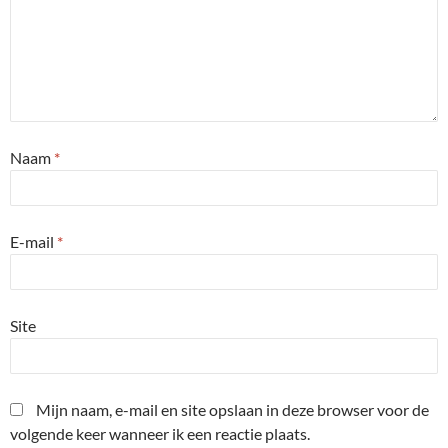
Naam
*
E-mail
*
Site
Mijn naam, e-mail en site opslaan in deze browser voor de
volgende keer wanneer ik een reactie plaats.