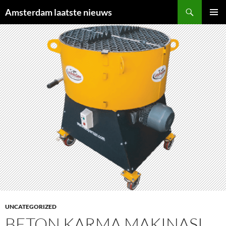
Ga
Zoeken
Amsterdam laatste nieuws
naar
PRIMAI
de
MENU
inhoud
UNCATEGORIZED
BETON KARMA MAKINASI