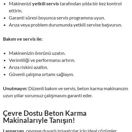
Makinenizi
yetkili servis
tarafından yılda bir kez kontrol
ettirin.
Garanti süresi boyunca servis programına uyun.
Arıza veya problem durumunda yetkili servise başvurun.
Bakım ve servis ile:
Makinenizin ömrünü uzatın.
Verimliliği ve performansı artırın.
Arıza riskini azaltın.
Güvenli çalışma ortamı sağlayın.
Unutmayın:
Düzenli bakım ve servis, beton karma makinanızın
uzun yıllar sorunsuz çalışmasını garanti eder.
Çevre Dostu Beton Karma
Makinalarıyle Tanışın!
Lasparsan,
çevreye duyarlı inşaatçılar için ideal çözümler