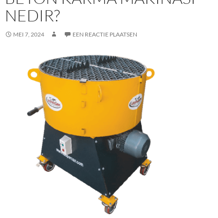
NEDIR?
MEI 7, 2024
EEN REACTIE PLAATSEN