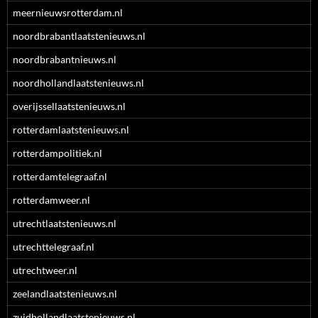
meernieuwsrotterdam.nl
noordbrabantlaatstenieuws.nl
noordbrabantnieuws.nl
noordhollandlaatstenieuws.nl
overijssellaatstenieuws.nl
rotterdamlaatstenieuws.nl
rotterdampolitiek.nl
rotterdamtelegraaf.nl
rotterdamweer.nl
utrechtlaatstenieuws.nl
utrechttelegraaf.nl
utrechtweer.nl
zeelandlaatstenieuws.nl
zuidhollandlaatstenieuws.nl