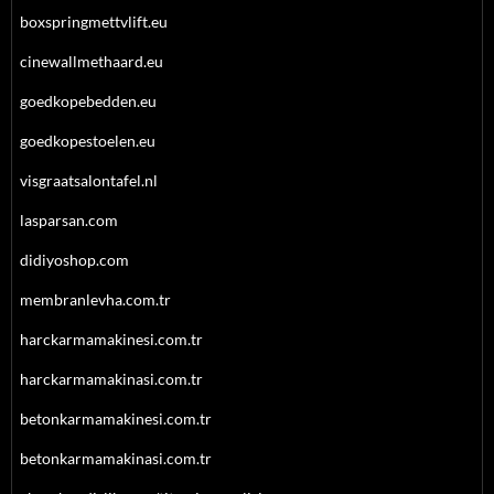
boxspringmettvlift.eu
cinewallmethaard.eu
goedkopebedden.eu
goedkopestoelen.eu
visgraatsalontafel.nl
lasparsan.com
didiyoshop.com
membranlevha.com.tr
harckarmamakinesi.com.tr
harckarmamakinasi.com.tr
betonkarmamakinesi.com.tr
betonkarmamakinasi.com.tr