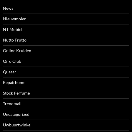
News
Nieuwmolen
NT Mobiel
Nutto Frutto
Online Kruiden
Qiro Club
Quasar
Repairhome
Stock Perfume
Trendmall
Uncategorized
Uwbuurtwinkel