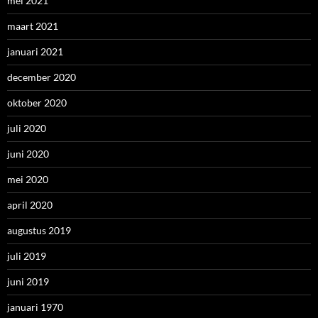
mei 2021
maart 2021
januari 2021
december 2020
oktober 2020
juli 2020
juni 2020
mei 2020
april 2020
augustus 2019
juli 2019
juni 2019
januari 1970