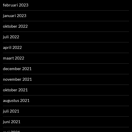
februari 2023
januari 2023
oktober 2022
juli 2022
april 2022
maart 2022
december 2021
november 2021
oktober 2021
augustus 2021
juli 2021
juni 2021