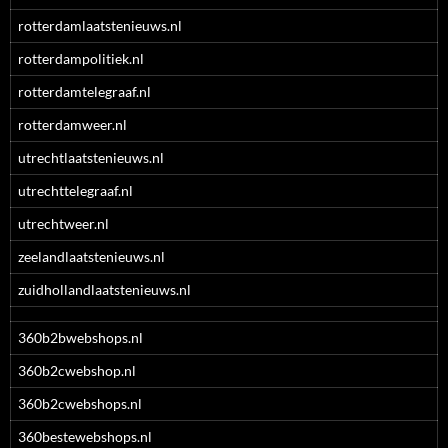
rotterdamlaatstenieuws.nl
rotterdampolitiek.nl
rotterdamtelegraaf.nl
rotterdamweer.nl
utrechtlaatstenieuws.nl
utrechttelegraaf.nl
utrechtweer.nl
zeelandlaatstenieuws.nl
zuidhollandlaatstenieuws.nl
360b2bwebshops.nl
360b2cwebshop.nl
360b2cwebshops.nl
360bestewebshops.nl