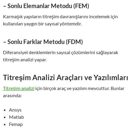
– Sonlu Elemanlar Metodu (FEM)
Karmaşık yapıların titreşim davranışlarını incelemek için
kullanılan yaygın bir sayısal yöntemdir.
– Sonlu Farklar Metodu (FDM)
Diferansiyel denklemlerin sayısal çözümlerini sağlayarak
titreşim analizi yapar.
Titreşim Analizi Araçları ve Yazılımları
Titreşim analizi
için birçok araç ve yazılım mevcuttur. Bunlar
arasında:
Ansys
Matlab
Femap