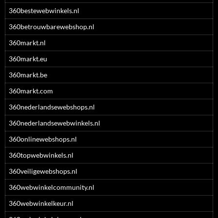
360bestewebwinkels.nl
360betrouwbarewebshop.nl
360markt.nl
360markt.eu
360markt.be
360markt.com
360nederlandsewebshops.nl
360nederlandsewebwinkels.nl
360onlinewebshops.nl
360topwebwinkels.nl
360veiligewebshops.nl
360webwinkelcommunity.nl
360webwinkelkeur.nl