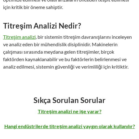
için kritik bir öneme sahiptir.
Titreşim Analizi Nedir?
Titreşim analizi
, bir sistemin titreşim davranışlarını inceleyen
ve analiz eden bir mühendislik disiplinidir. Makinelerin
çalışması sırasında meydana gelen titreşimler, birçok
faktörden kaynaklanabilir ve bu faktörlerin belirlenmesi ve
analiz edilmesi, sistemin güvenliği ve verimliliği için kritiktir.
Sıkça Sorulan Sorular
Titreşim analizi ne işe yarar?
Hangi endüstrilerde titreşim analizi yaygın olarak kullanılır?