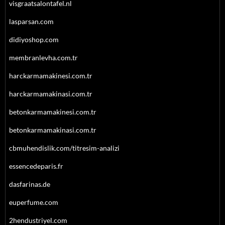
visgraatsalontafel.nl
lasparsan.com
didiyoshop.com
membranlevha.com.tr
harckarmamakinesi.com.tr
harckarmamakinasi.com.tr
betonkarmamakinesi.com.tr
betonkarmamakinasi.com.tr
cbmuhendislik.com/titresim-analizi
essencedeparis.fr
dasfarinas.de
euperfume.com
2hendustriyel.com