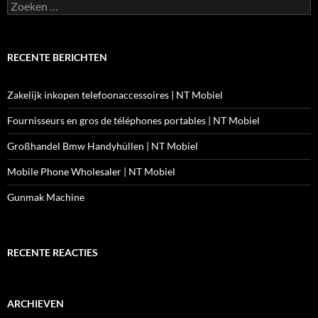
Zoeken
naar:
RECENTE BERICHTEN
Zakelijk inkopen telefoonaccessoires | NT Mobiel
Fournisseurs en gros de téléphones portables | NT Mobiel
Großhandel Bmw Handyhüllen | NT Mobiel
Mobile Phone Wholesaler | NT Mobiel
Gunmak Machine
RECENTE REACTIES
ARCHIEVEN