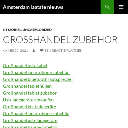
Ga
Zoeken
Amsterdam laatste nieuws
naar
PRIMAI
de
MENU
inhoud
NT MOBIEL
,
UNCATEGORIZED
GROSSHANDEL ZUBEHOR
MEI 25, 2021
EEN REACTIE PLAATSEN
Großhandel usb-kabel
Großhandel smartphone zubehör
Großhandel bluetooth lautsprecher
Großhandel tablethüllen
Großhandel tablet zubehör
Usb-ladegeräte einkaufen
Großhandel kfz-ladegeräte
Großhandel smartphone zubehör
Großhandel usb-ladegeräte
Großhandel handy-zubehör