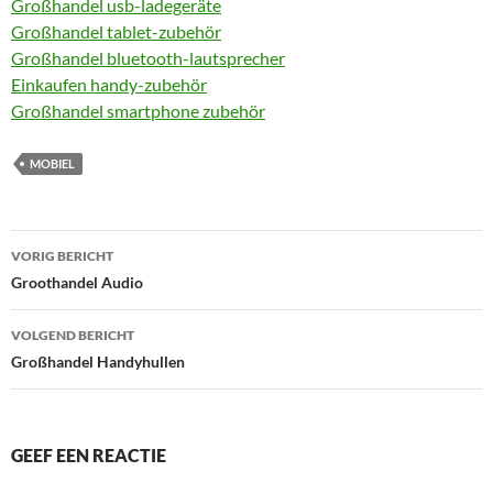
Großhandel usb-ladegeräte
Großhandel tablet-zubehör
Großhandel bluetooth-lautsprecher
Einkaufen handy-zubehör
Großhandel smartphone zubehör
MOBIEL
Bericht
VORIG BERICHT
navigatie
Groothandel Audio
VOLGEND BERICHT
Großhandel Handyhullen
GEEF EEN REACTIE