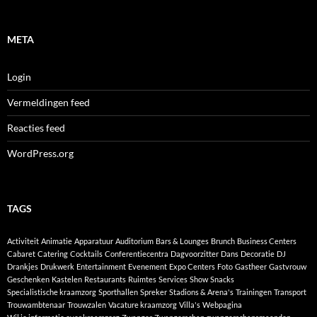
META
Login
Vermeldingen feed
Reacties feed
WordPress.org
TAGS
Activiteit
Animatie
Apparatuur
Auditorium
Bars & Lounges
Brunch
Business Centers
Cabaret
Catering
Cocktails
Conferentiecentra
Dagvoorzitter
Dans
Decoratie
DJ
Drankjes
Drukwerk
Entertainment
Evenement
Expo Centers
Foto
Gastheer
Gastvrouw
Geschenken
Kastelen
Restaurants
Ruimtes
Services
Show
Snacks
Specialistische kraamzorg
Sporthallen
Spreker
Stadions & Arena's
Trainingen
Transport
Trouwambtenaar
Trouwzalen
Vacature kraamzorg
Villa's
Webpagina