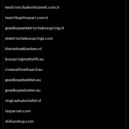
kestirimcibakimhizmeti.com.tr
lazerlikaplinayari.com.tr
goedkopeelektrischeboxspring.nl
elektrischeboxsprings.com
kleinehoekbanken.nl
boxspringmettvlift.eu
cinewallmethaard.eu
goedkopebedden.eu
goedkopestoelen.eu
visgraatsalontafel.nl
lasparsan.com
didiyoshop.com