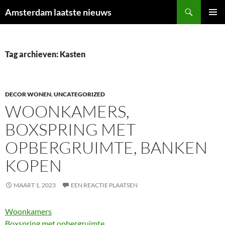
Ga
Zoeken
Amsterdam laatste nieuws
naar
PRIMAI
de
MENU
inhoud
Tag archieven: Kasten
DECOR WONEN
,
UNCATEGORIZED
WOONKAMERS,
BOXSPRING MET
OPBERGRUIMTE, BANKEN
KOPEN
MAART 1, 2023
EEN REACTIE PLAATSEN
Woonkamers
Boxspring met opbergruimte