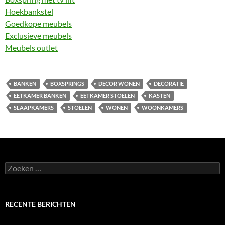
Hoekbankstel
Goedkope meubels
Exclusieve meubels
Meubels outlet
BANKEN
BOXSPRINGS
DECOR WONEN
DECORATIE
EETKAMER BANKEN
EETKAMER STOELEN
KASTEN
SLAAPKAMERS
STOELEN
WONEN
WOONKAMERS
Zoeken
naar:
RECENTE BERICHTEN