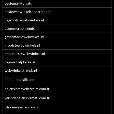
bestemarktplaats.nl
bestewebwinkelsnederland.nl
degrootstewebwinkels.nl
ecommerce-trends.nl
geverifieerdwebwinkel.nl
grootstewebwinkels.nl
populairstewebwinkels.nl
topmarkatplaces.nl
webwinkelstrends.nl
cbmuhendislik.com
balanslamavetitresim.com.tr
yerindebalanshizmeti.com.tr
titresimanalizi.com.tr