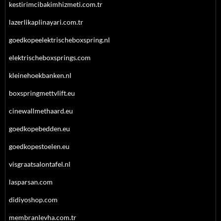
kestirimcibakimhizmeti.com.tr
lazerlikaplinayari.com.tr
goedkopeelektrischeboxspring.nl
elektrischeboxsprings.com
kleinehoekbanken.nl
boxspringmettvlift.eu
cinewallmethaard.eu
goedkopebedden.eu
goedkopestoelen.eu
visgraatsalontafel.nl
lasparsan.com
didiyoshop.com
membranlevha.com.tr