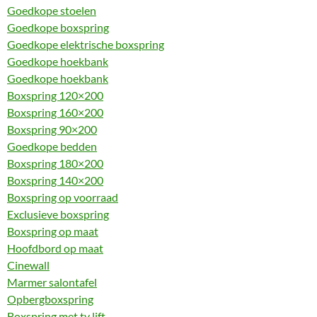
Goedkope stoelen
Goedkope boxspring
Goedkope elektrische boxspring
Goedkope hoekbank
Goedkope hoekbank
Boxspring 120×200
Boxspring 160×200
Boxspring 90×200
Goedkope bedden
Boxspring 180×200
Boxspring 140×200
Boxspring op voorraad
Exclusieve boxspring
Boxspring op maat
Hoofdbord op maat
Cinewall
Marmer salontafel
Opbergboxspring
Boxspring met tv lift