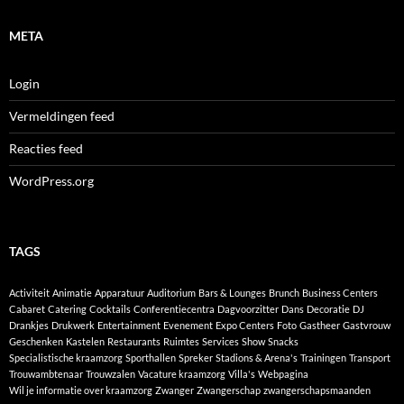
META
Login
Vermeldingen feed
Reacties feed
WordPress.org
TAGS
Activiteit
Animatie
Apparatuur
Auditorium
Bars & Lounges
Brunch
Business Centers
Cabaret
Catering
Cocktails
Conferentiecentra
Dagvoorzitter
Dans
Decoratie
DJ
Drankjes
Drukwerk
Entertainment
Evenement
Expo Centers
Foto
Gastheer
Gastvrouw
Geschenken
Kastelen
Restaurants
Ruimtes
Services
Show
Snacks
Specialistische kraamzorg
Sporthallen
Spreker
Stadions & Arena's
Trainingen
Transport
Trouwambtenaar
Trouwzalen
Vacature kraamzorg
Villa's
Webpagina
Wil je informatie over kraamzorg
Zwanger
Zwangerschap
zwangerschapsmaanden