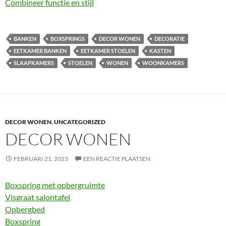
Combineer functie en stijl
BANKEN
BOXSPRINGS
DECOR WONEN
DECORATIE
EETKAMER BANKEN
EETKAMER STOELEN
KASTEN
SLAAPKAMERS
STOELEN
WONEN
WOONKAMERS
DECOR WONEN
,
UNCATEGORIZED
DECOR WONEN
FEBRUARI 21, 2023
EEN REACTIE PLAATSEN
Boxspring met opbergruimte
Visgraat salontafel
Opbergbed
Boxspring