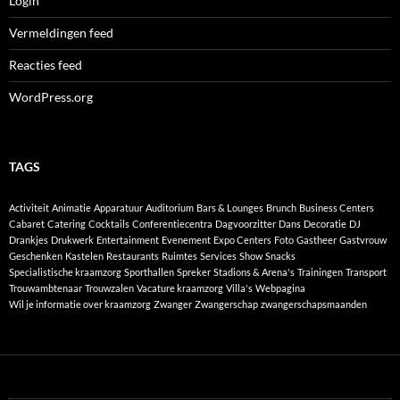
Login
Vermeldingen feed
Reacties feed
WordPress.org
TAGS
Activiteit
Animatie
Apparatuur
Auditorium
Bars & Lounges
Brunch
Business Centers
Cabaret
Catering
Cocktails
Conferentiecentra
Dagvoorzitter
Dans
Decoratie
DJ
Drankjes
Drukwerk
Entertainment
Evenement
Expo Centers
Foto
Gastheer
Gastvrouw
Geschenken
Kastelen
Restaurants
Ruimtes
Services
Show
Snacks
Specialistische kraamzorg
Sporthallen
Spreker
Stadions & Arena's
Trainingen
Transport
Trouwambtenaar
Trouwzalen
Vacature kraamzorg
Villa's
Webpagina
Wil je informatie over kraamzorg
Zwanger
Zwangerschap
zwangerschapsmaanden