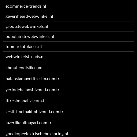
ecommerce-trends.nl
geverifieerdwebwinkel.nl
grootstewebwinkels.nl
populairstewebwinkels.nl
topmarkatplaces.nl
webwinkelstrends.nl
cbmuhendislik.com
balanslamavetitresim.com.tr
yerindebalanshizmeti.com.tr
titresimanalizi.com.tr
kestirimcibakimhizmeti.com.tr
lazerlikaplinayari.com.tr
goedkopeelektrischeboxspring.nl