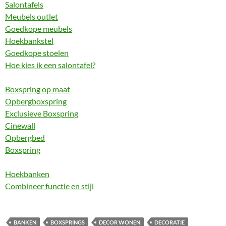
Salontafels
Meubels outlet
Goedkope meubels
Hoekbankstel
Goedkope stoelen
Hoe kies ik een salontafel?
Boxspring op maat
Opbergboxspring
Exclusieve Boxspring
Cinewall
Opbergbed
Boxspring
Hoekbanken
Combineer functie en stijl
BANKEN
BOXSPRINGS
DECOR WONEN
DECORATIE