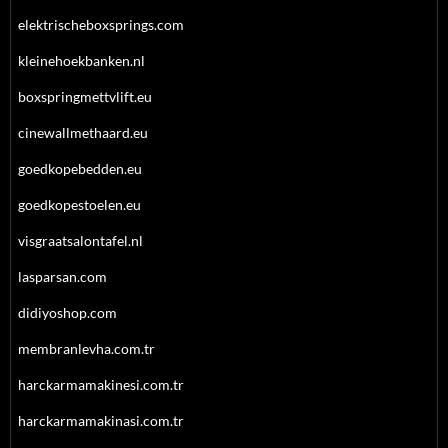
elektrischeboxsprings.com
kleinehoekbanken.nl
boxspringmettvlift.eu
cinewallmethaard.eu
goedkopebedden.eu
goedkopestoelen.eu
visgraatsalontafel.nl
lasparsan.com
didiyoshop.com
membranlevha.com.tr
harckarmamakinesi.com.tr
harckarmamakinasi.com.tr