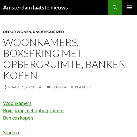
Ga
Zoeken
Amsterdam laatste nieuws
naar
PRIMAI
de
MENU
inhoud
DECOR WONEN
,
UNCATEGORIZED
WOONKAMERS,
BOXSPRING MET
OPBERGRUIMTE, BANKEN
KOPEN
MAART 1, 2023
EEN REACTIE PLAATSEN
Woonkamers
Boxspring met opbergruimte
Banken kopen
Stoelen