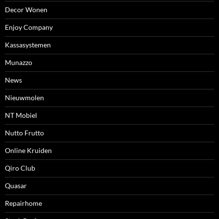
Decor Wonen
Enjoy Company
Kassasystemen
Munazzo
News
Nieuwmolen
NT Mobiel
Nutto Frutto
Online Kruiden
Qiro Club
Quasar
Repairhome