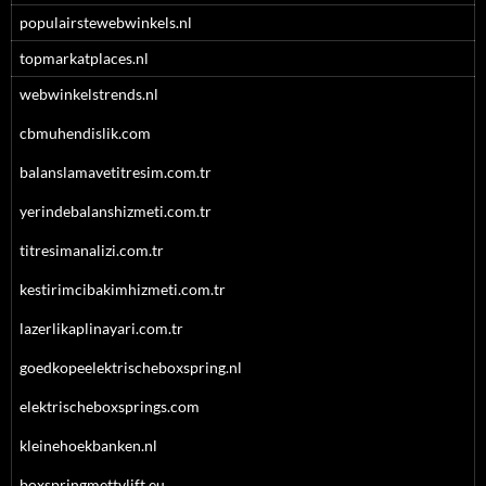
populairstewebwinkels.nl
topmarkatplaces.nl
webwinkelstrends.nl
cbmuhendislik.com
balanslamavetitresim.com.tr
yerindebalanshizmeti.com.tr
titresimanalizi.com.tr
kestirimcibakimhizmeti.com.tr
lazerlikaplinayari.com.tr
goedkopeelektrischeboxspring.nl
elektrischeboxsprings.com
kleinehoekbanken.nl
boxspringmettvlift.eu