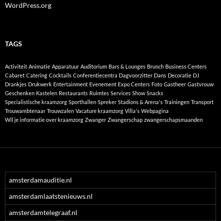
WordPress.org
TAGS
Activiteit
Animatie
Apparatuur
Auditorium
Bars & Lounges
Brunch
Business Centers
Cabaret
Catering
Cocktails
Conferentiecentra
Dagvoorzitter
Dans
Decoratie
DJ
Drankjes
Drukwerk
Entertainment
Evenement
Expo Centers
Foto
Gastheer
Gastvrouw
Geschenken
Kastelen
Restaurants
Ruimtes
Services
Show
Snacks
Specialistische kraamzorg
Sporthallen
Spreker
Stadions & Arena's
Trainingen
Transport
Trouwambtenaar
Trouwzalen
Vacature kraamzorg
Villa's
Webpagina
Wil je informatie over kraamzorg
Zwanger
Zwangerschap
zwangerschapsmaanden
amsterdamauditie.nl
amsterdamlaatstenieuws.nl
amsterdamtelegraaf.nl