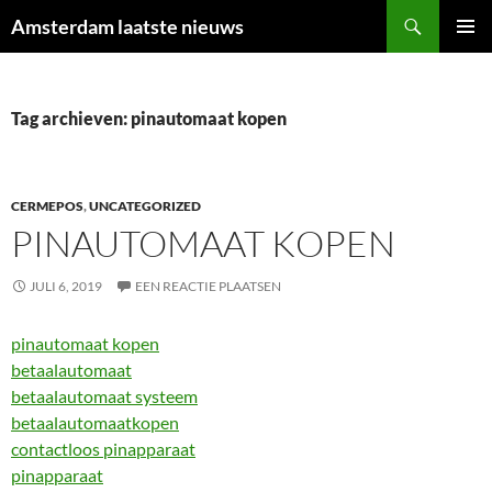
Ga
Zoeken
Amsterdam laatste nieuws
naar
PRIMAI
de
MENU
inhoud
Tag archieven: pinautomaat kopen
CERMEPOS
,
UNCATEGORIZED
PINAUTOMAAT KOPEN
JULI 6, 2019
EEN REACTIE PLAATSEN
pinautomaat kopen
betaalautomaat
betaalautomaat systeem
betaalautomaatkopen
contactloos pinapparaat
pinapparaat