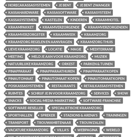
HORECAKASSASYSTEMEN
JE BENT
JE BENT ZWANGER
KASSAHARDWARE
KASSASOFTWARE
KASSASYSTEEM
KASSASYSTEMEN
KASTELEN
KINDEREN
KRAAMHOTEL
KRAAMPAKKET
KRAAMVERZORGENDE
KRAAMVERZORGENDEN
KRAAMVERZORGSTER
KRAAMWEEK
KRAAMZORG
KRAAMZORG REGELEN EN AANVRAGEN
KRAAMZORG THUIS
LIEVE KRAAMZORG
LOCATIE
MAGIE
MEDITERRANE
MEETING
MELD JE AAN VOOR KRAAMZORG
MUZIEK
NATUURLIJKE KRAAMZORG
ORKEST
PARKEN & TUINEN
PINAPPARAAT
PINAPPARAATHUREN
PINAPPARAATKOPEN
PINAUTOMAAT
PINAUTOMAAT KOPEN
PINAUTOMAATKOPEN
POSKASSASYSTEMEN
RESTAURANTS
RETAILKASSASYSTEMEN
RUIMTES
SCHRIJF JE IN VOOR KRAAMZORG
SERVICES
SHOW
SNACKS
SOCIAL-MEDIA-MARKETING
SOFTWARE-FRANCHISE
SOFTWARE-RESELLER
SPECIALISTISCHE KRAAMZORG
SPORTHALLEN
SPREKER
STADIONS & ARENA'S
TRAININGEN
TRANSPORT
TROUWAMBTENAAR
TROUWZALEN
VACATURE KRAAMZORG
VILLA'S
WEBPAGINA
WERELD