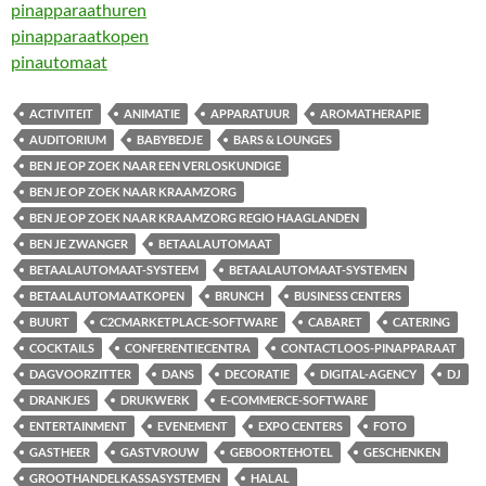
pinapparaathuren
pinapparaatkopen
pinautomaat
ACTIVITEIT
ANIMATIE
APPARATUUR
AROMATHERAPIE
AUDITORIUM
BABYBEDJE
BARS & LOUNGES
BEN JE OP ZOEK NAAR EEN VERLOSKUNDIGE
BEN JE OP ZOEK NAAR KRAAMZORG
BEN JE OP ZOEK NAAR KRAAMZORG REGIO HAAGLANDEN
BEN JE ZWANGER
BETAALAUTOMAAT
BETAALAUTOMAAT-SYSTEEM
BETAALAUTOMAAT-SYSTEMEN
BETAALAUTOMAATKOPEN
BRUNCH
BUSINESS CENTERS
BUURT
C2CMARKETPLACE-SOFTWARE
CABARET
CATERING
COCKTAILS
CONFERENTIECENTRA
CONTACTLOOS-PINAPPARAAT
DAGVOORZITTER
DANS
DECORATIE
DIGITAL-AGENCY
DJ
DRANKJES
DRUKWERK
E-COMMERCE-SOFTWARE
ENTERTAINMENT
EVENEMENT
EXPO CENTERS
FOTO
GASTHEER
GASTVROUW
GEBOORTEHOTEL
GESCHENKEN
GROOTHANDELKASSASYSTEMEN
HALAL