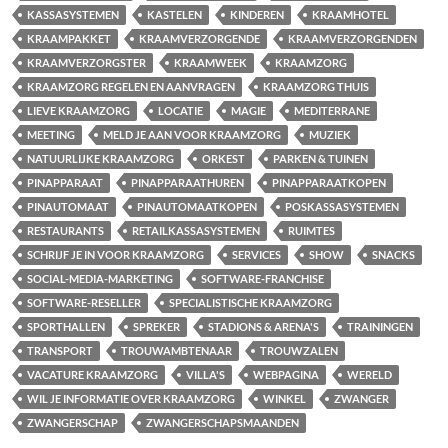
KASSASYSTEMEN
KASTELEN
KINDEREN
KRAAMHOTEL
KRAAMPAKKET
KRAAMVERZORGENDE
KRAAMVERZORGENDEN
KRAAMVERZORGSTER
KRAAMWEEK
KRAAMZORG
KRAAMZORG REGELEN EN AANVRAGEN
KRAAMZORG THUIS
LIEVE KRAAMZORG
LOCATIE
MAGIE
MEDITERRANE
MEETING
MELD JE AAN VOOR KRAAMZORG
MUZIEK
NATUURLIJKE KRAAMZORG
ORKEST
PARKEN & TUINEN
PINAPPARAAT
PINAPPARAATHUREN
PINAPPARAATKOPEN
PINAUTOMAAT
PINAUTOMAATKOPEN
POSKASSASYSTEMEN
RESTAURANTS
RETAILKASSASYSTEMEN
RUIMTES
SCHRIJF JE IN VOOR KRAAMZORG
SERVICES
SHOW
SNACKS
SOCIAL-MEDIA-MARKETING
SOFTWARE-FRANCHISE
SOFTWARE-RESELLER
SPECIALISTISCHE KRAAMZORG
SPORTHALLEN
SPREKER
STADIONS & ARENA'S
TRAININGEN
TRANSPORT
TROUWAMBTENAAR
TROUWZALEN
VACATURE KRAAMZORG
VILLA'S
WEBPAGINA
WERELD
WIL JE INFORMATIE OVER KRAAMZORG
WINKEL
ZWANGER
ZWANGERSCHAP
ZWANGERSCHAPSMAANDEN