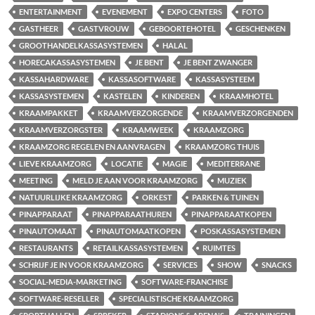
ENTERTAINMENT
EVENEMENT
EXPO CENTERS
FOTO
GASTHEER
GASTVROUW
GEBOORTEHOTEL
GESCHENKEN
GROOTHANDELKASSASYSTEMEN
HALAL
HORECAKASSASYSTEMEN
JE BENT
JE BENT ZWANGER
KASSAHARDWARE
KASSASOFTWARE
KASSASYSTEEM
KASSASYSTEMEN
KASTELEN
KINDEREN
KRAAMHOTEL
KRAAMPAKKET
KRAAMVERZORGENDE
KRAAMVERZORGENDEN
KRAAMVERZORGSTER
KRAAMWEEK
KRAAMZORG
KRAAMZORG REGELEN EN AANVRAGEN
KRAAMZORG THUIS
LIEVE KRAAMZORG
LOCATIE
MAGIE
MEDITERRANE
MEETING
MELD JE AAN VOOR KRAAMZORG
MUZIEK
NATUURLIJKE KRAAMZORG
ORKEST
PARKEN & TUINEN
PINAPPARAAT
PINAPPARAATHUREN
PINAPPARAATKOPEN
PINAUTOMAAT
PINAUTOMAATKOPEN
POSKASSASYSTEMEN
RESTAURANTS
RETAILKASSASYSTEMEN
RUIMTES
SCHRIJF JE IN VOOR KRAAMZORG
SERVICES
SHOW
SNACKS
SOCIAL-MEDIA-MARKETING
SOFTWARE-FRANCHISE
SOFTWARE-RESELLER
SPECIALISTISCHE KRAAMZORG