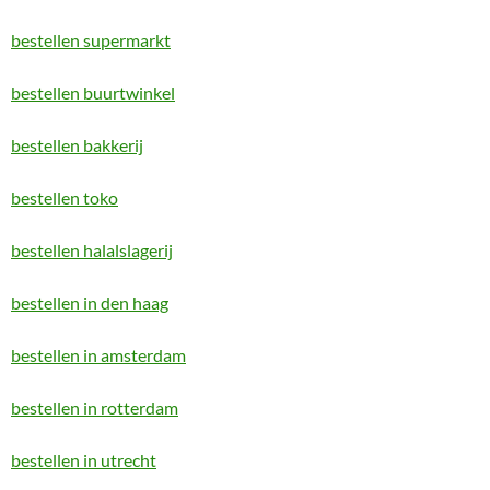
bestellen supermarkt
bestellen buurtwinkel
bestellen bakkerij
bestellen toko
bestellen halalslagerij
bestellen in den haag
bestellen in amsterdam
bestellen in rotterdam
bestellen in utrecht