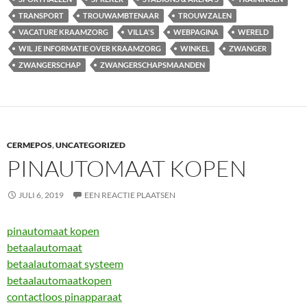
TRANSPORT
TROUWAMBTENAAR
TROUWZALEN
VACATURE KRAAMZORG
VILLA'S
WEBPAGINA
WERELD
WIL JE INFORMATIE OVER KRAAMZORG
WINKEL
ZWANGER
ZWANGERSCHAP
ZWANGERSCHAPSMAANDEN
CERMEPOS
,
UNCATEGORIZED
PINAUTOMAAT KOPEN
JULI 6, 2019
EEN REACTIE PLAATSEN
pinautomaat kopen
betaalautomaat
betaalautomaat systeem
betaalautomaatkopen
contactloos pinapparaat