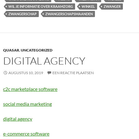
WIL JE INFORMATIE OVER KRAAMZORG
WINKEL
ZWANGER
ZWANGERSCHAP
ZWANGERSCHAPSMAANDEN
QUASAR
,
UNCATEGORIZED
DIGITAL AGENCY
AUGUSTUS 10, 2019
EEN REACTIE PLAATSEN
c2c marketplace software
social media marketing
digital agency
e-commerce software