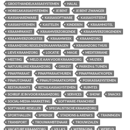
GROOTHANDELKASSASYSTEMEN
HALAL
HORECAKASSASYSTEMEN
JE BENT
JE BENT ZWANGER
KASSAHARDWARE
KASSASOFTWARE
KASSASYSTEEM
KASSASYSTEMEN
KASTELEN
KINDEREN
KRAAMHOTEL
KRAAMPAKKET
KRAAMVERZORGENDE
KRAAMVERZORGENDEN
KRAAMVERZORGSTER
KRAAMWEEK
KRAAMZORG
KRAAMZORG REGELEN EN AANVRAGEN
KRAAMZORG THUIS
LIEVE KRAAMZORG
LOCATIE
MAGIE
MEDITERRANE
MEETING
MELD JE AAN VOOR KRAAMZORG
MUZIEK
NATUURLIJKE KRAAMZORG
ORKEST
PARKEN & TUINEN
PINAPPARAAT
PINAPPARAATHUREN
PINAPPARAATKOPEN
PINAUTOMAAT
PINAUTOMAATKOPEN
POSKASSASYSTEMEN
RESTAURANTS
RETAILKASSASYSTEMEN
RUIMTES
SCHRIJF JE IN VOOR KRAAMZORG
SERVICES
SHOW
SNACKS
SOCIAL-MEDIA-MARKETING
SOFTWARE-FRANCHISE
SOFTWARE-RESELLER
SPECIALISTISCHE KRAAMZORG
SPORTHALLEN
SPREKER
STADIONS & ARENA'S
TRAININGEN
TRANSPORT
TROUWAMBTENAAR
TROUWZALEN
VACATURE KRAAMZORG
VILLA'S
WEBPAGINA
WERELD