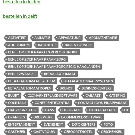
bestellen in leiden
bestellen in delft
ACTIVITEIT
ANIMATIE
APPARATUUR
AROMATHERAPIE
AUDITORIUM
BABYBEDJE
BARS & LOUNGES
BEN JE OP ZOEK NAAR EEN VERLOSKUNDIGE
BEN JE OP ZOEK NAAR KRAAMZORG
BEN JE OP ZOEK NAAR KRAAMZORG REGIO HAAGLANDEN
BEN JE ZWANGER
BETAALAUTOMAAT
BETAALAUTOMAAT-SYSTEEM
BETAALAUTOMAAT-SYSTEMEN
BETAALAUTOMAATKOPEN
BRUNCH
BUSINESS CENTERS
BUURT
C2CMARKETPLACE-SOFTWARE
CABARET
CATERING
COCKTAILS
CONFERENTIECENTRA
CONTACTLOOS-PINAPPARAAT
DAGVOORZITTER
DANS
DECORATIE
DIGITAL-AGENCY
DJ
DRANKJES
DRUKWERK
E-COMMERCE-SOFTWARE
ENTERTAINMENT
EVENEMENT
EXPO CENTERS
FOTO
GASTHEER
GASTVROUW
GEBOORTEHOTEL
GESCHENKEN